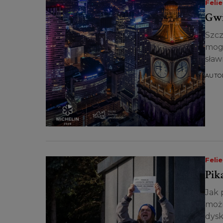
Feli
Gwi
Szcz
mogą
sław
wzro
AUTO
Feli
Pik
Jak 
możn
dysk