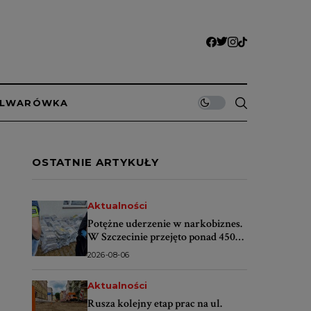
ULWARÓWKA
OSTATNIE ARTYKUŁY
Aktualności
Potężne uderzenie w narkobiznes.
W Szczecinie przejęto ponad 450
kilogramów narkotyków
2026-08-06
Aktualności
Rusza kolejny etap prac na ul.