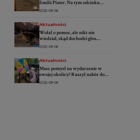
Emilii Plater. Na tym odcinku
lepiej nie parkować
2026-08-06
Aktualności
Wołał o pomoc, ale nikt nie
wiedział, skąd dochodzi głos.
Policjanci odnaleźli mężczyznę w
2026-08-06
zaroślach
Aktualności
Masz pomysł na wydarzenie w
swojej okolicy? Ruszył nabór do
projektu „SMS do lokalsów”
2026-08-06