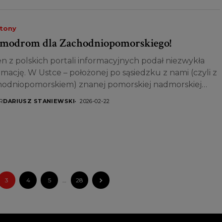
etony
modrom dla Zachodniopomorskiego!
n z polskich portali informacyjnych podał niezwykła
rmację. W Ustce – położonej po sąsiedzku z nami (czyli z
odniopomorskiem) znanej pomorskiej nadmorskiej
scowości...
R
DARIUSZ STANIEWSKI
2026-02-22
3
4
5
…
28