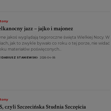
etony
lkanocny jazz – jajko i majonez
ne jakoś wyglądają tegoroczne święta Wielkiej Nocy. W
ach, jak to zwykle bywało co roku o tej porze, nie widać
oku materiałów poświęconych...
R
DARIUSZ STANIEWSKI
2026-04-06
etony
 S, czyli Szczecińska Studnia Szczęścia