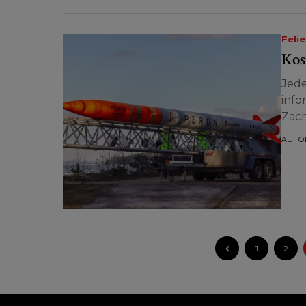
Feli
Kos
Jede
info
Zach
miej
AUTO
1
2