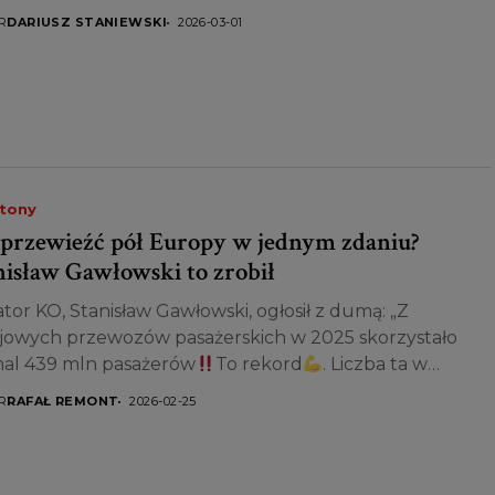
R
DARIUSZ STANIEWSKI
2026-03-01
etony
 przewieźć pół Europy w jednym zdaniu?
nisław Gawłowski to zrobił
tor KO, Stanisław Gawłowski, ogłosił z dumą: „Z
jowych przewozów pasażerskich w 2025 skorzystało
al 439 mln pasażerów
To rekord
. Liczba ta w
ępnych latach będzie...
R
RAFAŁ REMONT
2026-02-25