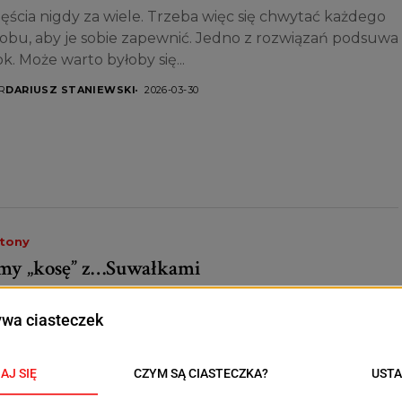
ęścia nigdy za wiele. Trzeba więc się chwytać każdego
obu, aby je sobie zapewnić. Jedno z rozwiązań podsuwa
k. Może warto byłoby się...
R
DARIUSZ STANIEWSKI
2026-03-30
etony
y „kosę” z…Suwałkami
y nam było mało lokalnych wojenek np. o nową
zibę Teatru Współczesnego, to podobno od kilku dni
y kosę” z…Suwałkami. Przed laty funkcjonowała...
R
DARIUSZ STANIEWSKI
2026-03-23