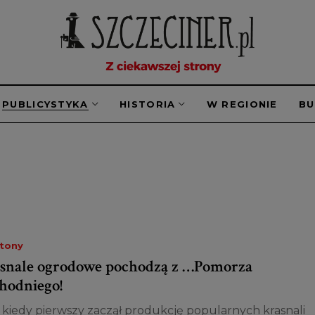
PUBLICYSTYKA
HISTORIA
W REGIONIE
B
etony
snale ogrodowe pochodzą z …Pomorza
hodniego!
i kiedy pierwszy zaczął produkcję popularnych krasnali