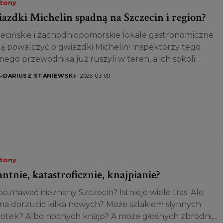
etony
azdki Michelin spadną na Szczecin i region?
ecińskie i zachodniopomorskie lokale gastronomiczne
 powalczyć o gwiazdki Michelin! Inspektorzy tego
nego przewodnika już ruszyli w teren, a ich sokoli
k oraz...
R
DARIUSZ STANIEWSKI
2026-03-09
etony
antnie, katastroficznie, knajpianie?
poznawać nieznany Szczecin? Istnieje wiele tras. Ale
a dorzucić kilka nowych? Może szlakiem słynnych
otek? Albo nocnych knajp? A może głośnych zbrodni,...