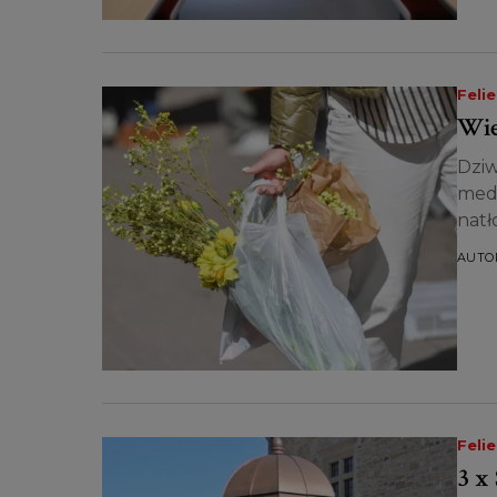
Feli
Wie
Dziw
medi
natł
AUTO
Feli
3 x