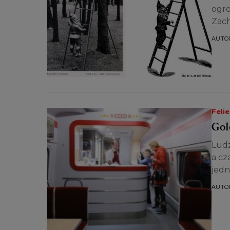
ogro
Zach
AUTO
Feli
Gol
Ludz
a cz
jedna
AUTO