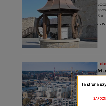
Szcz
spos
Sano
AUTO
Feli
Mam
Jakb
sied
„mam
AUTO