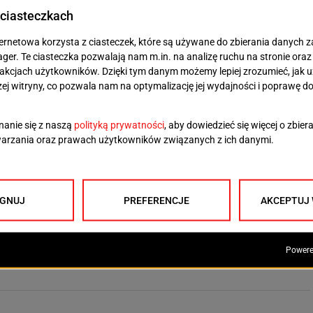
etony
pertów ci u nas dostatek
arczyła wizualizacja pewnego budynku, aby wielu
zkańców stolicy Pomorza Zachodniego rzuciło się sobie
ardeł. Na szczęście (chyba?) tylko w przenośni. Choć
bno...
R
DARIUSZ STANIEWSKI
2026-03-15