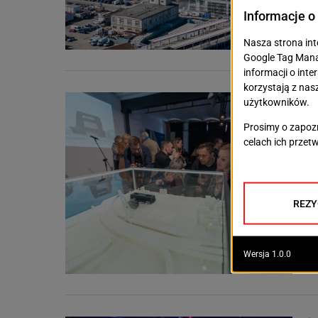
Feli
Eks
Wyst
mies
do g
podo
AUTO