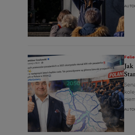
AUTO
Feli
Jak
Sta
Sena
kole
niem
nast
AUTO