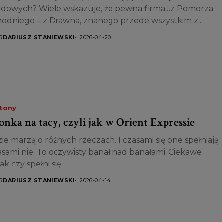
dowych? Wiele wskazuje, że pewna firma…z Pomorza
odniego – z Drawna, znanego przede wszystkim z...
R
DARIUSZ STANIEWSKI
2026-04-20
etony
onka na tacy, czyli jak w Orient Expressie
ie marzą o różnych rzeczach. I czasami się one spełniają
asami nie. To oczywisty banał nad banałami. Ciekawe
k czy spełni się...
R
DARIUSZ STANIEWSKI
2026-04-14