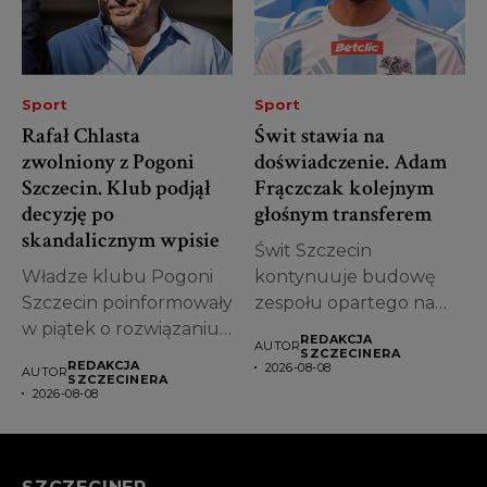
Sport
Sport
Rafał Chlasta
Świt stawia na
zwolniony z Pogoni
doświadczenie. Adam
Szczecin. Klub podjął
Frączczak kolejnym
decyzję po
głośnym transferem
skandalicznym wpisie
Świt Szczecin
Władze klubu Pogoni
kontynuuje budowę
Szczecin poinformowały
zespołu opartego na
w piątek o rozwiązaniu
doświadczonych
REDAKCJA
AUTOR
współpracy z Rafałem...
piłkarzach. Po
SZCZECINERA
REDAKCJA
2026-08-08
AUTOR
wcześniejszym
SZCZECINERA
2026-08-08
pozyskaniu...