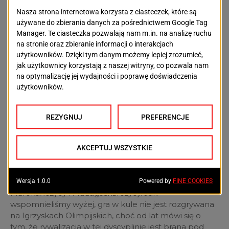
Jak przyznaje Marcin Matusiak, organizacja zawodów
tej rangi to duże wyzwanie logistyczne. Ale – pomimo,
że pogoda dzisiaj nie sprzyja – frekwencja nie
zawiodła. To dobra okazja, by pojawić się na Jasnych
Błoniach i kibicować, poznając tajniki tego sportu.
W bule grywają Francuzi, Niemcy, Szwedzi, Włosi,
Szwajcarzy, Belgowie, Hiszpanie a także Kanadyjczycy,
Senegalczycy, Wietnamczycy, Tajowie, Tunezyjczycy,
Marokańczycy i Madagaskarczycy. Jak
wspomnieliśmy wyżej, gra w kule nie jest rozgrywana
na Igrzyskach Olimpijskich, choć od lat mówi się o
tym, że rywalizacja w tej dyscyplinie jest brana pod