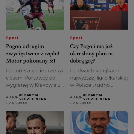
Sport
Sport
Pogoń z drugim
Czy Pogoń ma już
zwycięstwem z rzędu!
określony plan na
Motor pokonany 3:1
dobrą grę?
Pogoń Szczecin idzie za
Po dwóch kolejkach
ciosem. Portowcy po
najwyższej ligi piłkarskiej
wygranej w Krakowie z
w Polsce trudno
Cracovią...
oceniać, w jakim...
REDAKCJA
REDAKCJA
AUTOR
AUTOR
SZCZECINERA
SZCZECINERA
2026-08-08
2026-08-08