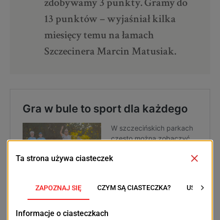
zdobywamy 3 punkty. Gramy do
13 punktów – wyjaśniał kilka
miesięcy temu na łamach
Szczecinera Marcin Matusiak.