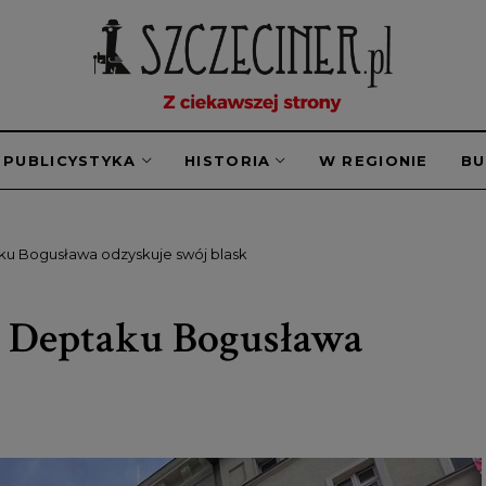
PUBLICYSTYKA
HISTORIA
W REGIONIE
B
ku Bogusława odzyskuje swój blask
a Deptaku Bogusława