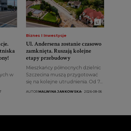
Biznes I Inwestycje
cje.
Ul. Andersena zostanie czasowo
tniska
zamknięta. Ruszają kolejne
ony!
etapy przebudowy
Mieszkańcy północnych dzielnic
nych w
Szczecina muszą przygotować
się na kolejne utrudnienia. Od 7...
ęła
7
AUTOR
MALWINA JANKOWSKA
2026-08-06