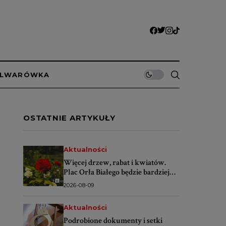
ULWARÓWKA
OSTATNIE ARTYKUŁY
Aktualności
Więcej drzew, rabat i kwiatów.
Plac Orła Białego będzie bardziej
zielony
2026-08-09
Aktualności
Podrobione dokumenty i setki