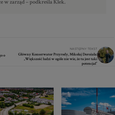
 w zarząd – podkreśla Klek.
NASTĘPNY TEKST
Główny Konserwator Przyrody, Mikołaj Dorożała:
go o
„Większość ludzi w ogóle nie wie, że tu jest taki
potencjał”