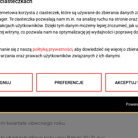
zystkie prace konstrukcyjne wraz z
windowy, wszystkie instalacje, ułożone są
e w łazienkach, wykonano elewację
trwają prace malarskie w lokalach oraz na
y jest biały osprzęt elektryczny oraz
łytki podłogowe w lokalach usługowych.
zagospodarowaniem terenu – mówi Tomasz
sta Szczecin ds. mieszkalnictwa.
ecim kwartale obecnego roku.
udynkach oficyn przy ulicy Bałuki 20-21, a w