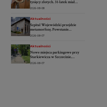
tysięcy złotych. 31-latek miał
oszukiwać banki
2026-08-08
Aktualności
Szpital Wojewódzki przejdzie
metamorfozę. Powstanie
nowoczesne centrum dla
2026-08-07
pacjentów
Aktualności
Nowe miejsca parkingowe przy
Starkiewicza w Szczecinie.
Wybrano wykonawcę
2026-08-07