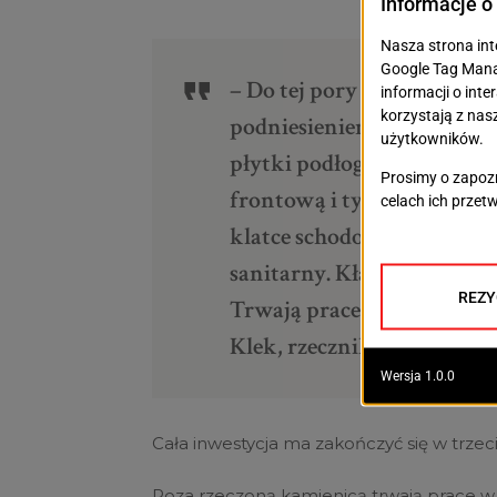
– Do tej pory wykonano ws
podniesieniem dachu, szyb 
płytki podłogowe i ścienn
frontową i tylną. Obecnie 
klatce schodowej. Montowan
sanitarny. Kładzione są p
Trwają prace związane z 
Klek, rzecznik prasowy Mia
Cała inwestycja ma zakończyć się w trz
Poza rzeczoną kamienicą trwają prace w b