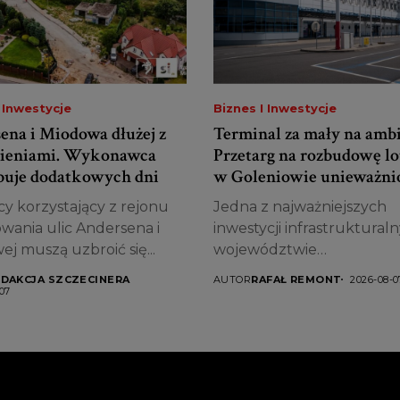
 Inwestycje
Biznes I Inwestycje
ena i Miodowa dłużej z
Terminal za mały na ambi
ieniami. Wykonawca
Przetarg na rozbudowę lo
buje dodatkowych dni
w Goleniowie unieważni
y korzystający z rejonu
Jedna z najważniejszych
wania ulic Andersena i
inwestycji infrastruktural
j muszą uzbroić się...
województwie
zachodniopomorskim stan
DAKCJA SZCZECINERA
AUTOR
RAFAŁ REMONT
2026-08-0
pod znakiem zapytania....
07