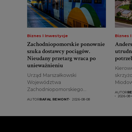
Biznes I Inwestycje
Biznes I
Zachodniopomorskie ponownie
Anders
szuka dostawcy pociągów.
utrudn
Nieudany przetarg wraca po
potrze
unieważnieniu
Kierowc
Urząd Marszałkowski
skrzyżo
Województwa
Miodowe
Zachodniopomorskiego
AUTOR
RE
ponownie ogłosił przetarg na
2026-08-
AUTOR
RAFAŁ REMONT
2026-08-08
dostawę trzech elektrycznych
zespołów...