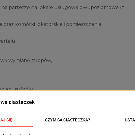
h na parterze na lokale usługowe dwupoziomowe (z
 oraz komórki lokatorskie i pomieszczenia
artału,
ową wymianę stropów,
ian i sufitów,
owej,
ej, teletechnicznej, centralnego ogrzewania, ciepłej
wej,
k przyległych do budynku od strony wnętrza