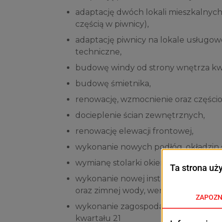
adaptację dwóch lokali mieszkalnyc
częścią w piwnicy),
adaptację piwnicy na lokale usługowe
techniczne,
budowę windy od strony wnętrza kw
budowę śmietnika,
renowację, wzmocnienie oraz części
docieplenie ścian zewnętrznych,
renowację elewacji frontowej,
wykonanie nowych podłóg, okładzin śc
wymianę stolarki okiennej oraz drzwi
wykonanie nowej instalacji elektryczn
oraz zimnej wody, wentylacji hybrydo
wykonanie zagospodarowania działe
kwartału 21