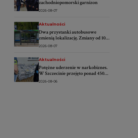
zachodniopomorski garnizon
2026-08-07
Aktualności
Dwa przystanki autobusowe
zmienią lokalizację. Zmiany od 10
sierpnia
2026-08-07
Aktualności
Potężne uderzenie w narkobiznes.
W Szczecinie przejęto ponad 450
kilogramów narkotyków
2026-08-06