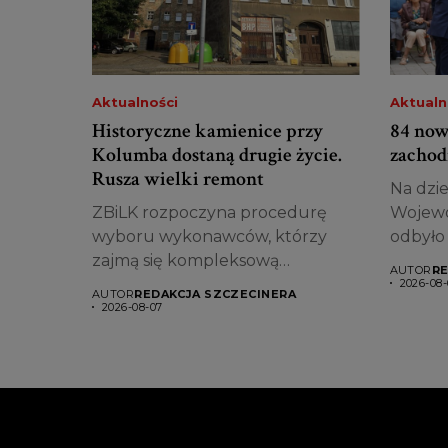
Aktualności
Aktualn
Historyczne kamienice przy
84 now
Kolumba dostaną drugie życie.
zachod
Rusza wielki remont
Na dzi
ZBiLK rozpoczyna procedurę
Wojewód
wyboru wykonawców, którzy
odbyło
zajmą się kompleksową
nowych.
AUTOR
RE
modernizacją pierwszych
2026-08-
AUTOR
REDAKCJA SZCZECINERA
kamienic...
2026-08-07