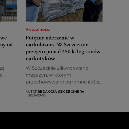
Aktualności
owe
Potężne uderzenie w
any od
narkobiznes. W Szczecinie
przejęto ponad 450 kilogramów
narkotyków
zą
W Szczecinie zlikwidowano
ne
magazyn, w którym
przechowywano ogromne ilości
narkotyków. Funkcjonariusze
AUTOR
REDAKCJA SZCZECINERA
zabezpieczyli...
2026-08-06