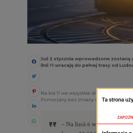
Już 2 stycznia wprowadzone zostaną 
linii 11 wracają do pełnej trasy od Lu
Na linii 11 we wszystkie dni tygodnia ku
Pomorzany bez zmiany częstotliwości ku
– Na linii 6 w dni powsze