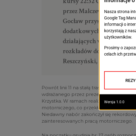
kursy 22:32 Gocław – pl. Ro
przez Malczewskiego; w okr
Gocław przyspieszone zos
dodatkowych kursów na lin
działających w parku bizn
rozkładów do dwuzmianow
Reszczyński, rzecznik pr
Powrót linii 11 na stałą trasę to kolejny 
wdrażanego przez prezesów spółek komu
Krzystka. W ramach realizacji planu udało
motorniczego, co przekłada się na stopn
Niedawny nabór zakończył się rekordow
zainteresowanych pracą motorniczego.
Na początku grudnia br. 17 osób rozpocz