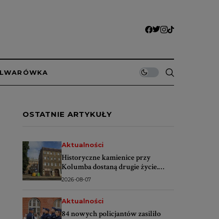
ULWARÓWKA
OSTATNIE ARTYKUŁY
Aktualności
Historyczne kamienice przy
Kolumba dostaną drugie życie.
Rusza wielki remont
2026-08-07
Aktualności
84 nowych policjantów zasiliło