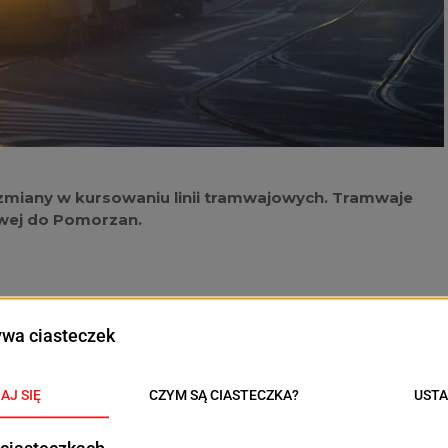
zmiany w kursowaniu linii tramwajowych. Tramwaje
dowej do Pomorzan.
rsy wykonywane będą na pełnej trasie Ludowa –
rsowania.
dnie: uruchomione zostaną dodatkowe