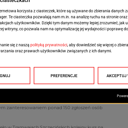
dła i 23:03 pl. Rodła – Zajezdnia Golęcin
esie tzw. międzyszczytu odjazdy z pętli
taną o 2 minuty. Uruchomienie
ii 6 to odpowiedź na prośbę firm
esowym P3 Logistic Parks o dostosowanie
ego systemu pracy – informuje Kacper
asowy ZDiTM.
efekt planu naprawczego w komunikacji miejskiej,
nikacyjnych na polecenie prezydenta miasta, Piotra
 się m.in. zwiększyć zainteresowanie pracą
iowe zwiększanie liczby zatrudnionych motorniczych.
ym zainteresowaniem ponad 150 zgłoszeń osób
ęło w Tramwajach Szczecińskich kolejny kurs na