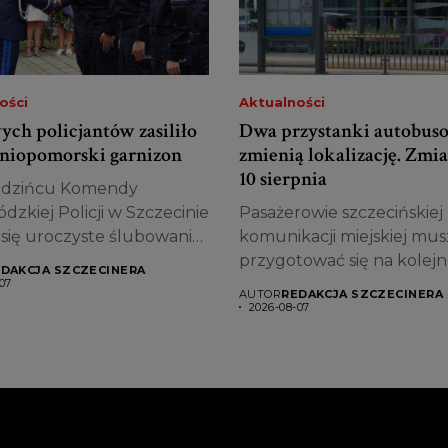
ości
Aktualności
ych policjantów zasiliło
Dwa przystanki autobus
niopomorski garnizon
zmienią lokalizację. Zmi
10 sierpnia
edzińcu Komendy
zkiej Policji w Szczecinie
Pasażerowie szczecińskiej
 się uroczyste ślubowanie
komunikacji miejskiej mus
..
przygotować się na kolej
DAKCJA SZCZECINERA
zmiany. Od poniedziałku,...
07
AUTOR
REDAKCJA SZCZECINERA
2026-08-07