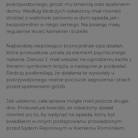
pokrzywdzonego, grozić mu śmiercią oraz spaleniem
domu. Według śledczych oskarżony miał również
strzelać z wiatrówki zarówno w dom sąsiada, jak i
bezpośrednio w niego samego. Na posesję miały
regularnie lecieć kamienie i butelki.
Najbardziej niepokojąco brzmi jednak opis działań,
które prokuratura uznała za element psychicznego
nękania. Dariusz J. miał wieszać na ogrodzeniu kartki z
literami i symbolem krzyża, a następnie je podpalać.
Śledczy podkreślają, że działania te wywołały u
pokrzywdzonego realne poczucie zagrożenia i strach
przed spełnieniem gróźb.
Jak ustalono, cała sprawa mogła mieć jeszcze drugie
dno. Prokuratura twierdzi, że oskarżony działał
również po to, by wpłynąć na sąsiada, który był
świadkiem w innym postępowaniu prowadzonym
przed Sądem Rejonowym w Kamieniu Pomorskim.