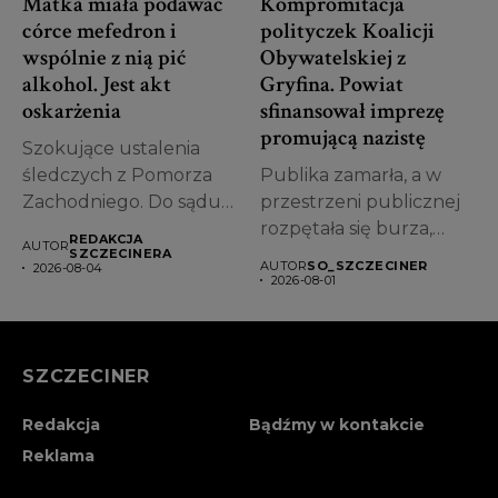
Matka miała podawać
Kompromitacja
córce mefedron i
polityczek Koalicji
wspólnie z nią pić
Obywatelskiej z
alkohol. Jest akt
Gryfina. Powiat
oskarżenia
sfinansował imprezę
promującą nazistę
Szokujące ustalenia
śledczych z Pomorza
Publika zamarła, a w
Zachodniego. Do sądu
przestrzeni publicznej
trafił akt oskarżenia
rozpętała się burza,
REDAKCJA
AUTOR
przeciwko...
jakiej w powiecie...
SZCZECINERA
AUTOR
SO_SZCZECINER
2026-08-04
2026-08-01
SZCZECINER
Redakcja
Bądźmy w kontakcie
Reklama