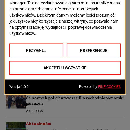
wątpliwym przetargu
OSTATNIE ARTYKUŁY
Aktualności
Nowe miejsca parkingowe przy Starkiewicza w
Szczecinie. Wybrano wykonawcę
2026-08-07
Aktualności
Historyczne kamienice przy Kolumba dostaną
drugie życie. Rusza wielki remont
2026-08-07
Aktualności
84 nowych policjantów zasiliło zachodniopomorski
garnizon
2026-08-07
Aktualności