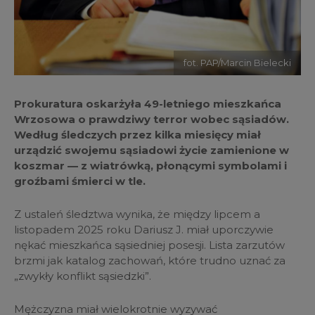
fot. PAP/Marcin Bielecki
Prokuratura oskarżyła 49-letniego mieszkańca
Wrzosowa o prawdziwy terror wobec sąsiadów.
Według śledczych przez kilka miesięcy miał
urządzić swojemu sąsiadowi życie zamienione w
koszmar — z wiatrówką, płonącymi symbolami i
groźbami śmierci w tle.
Z ustaleń śledztwa wynika, że między lipcem a
listopadem 2025 roku Dariusz J. miał uporczywie
nękać mieszkańca sąsiedniej posesji. Lista zarzutów
brzmi jak katalog zachowań, które trudno uznać za
„zwykły konflikt sąsiedzki”.
Mężczyzna miał wielokrotnie wyzywać