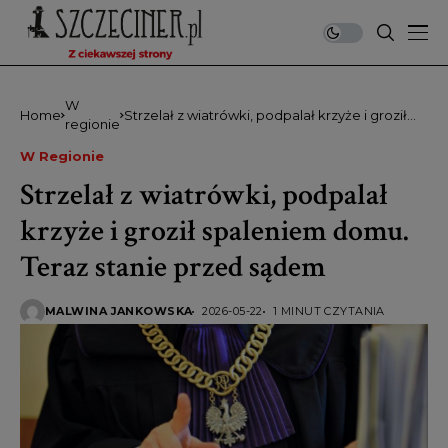
W
Home
Strzelał z wiatrówki, podpalał krzyże i groził
regionie
spaleniem domu. Teraz stanie przed sądem
W Regionie
Strzelał z wiatrówki, podpalał
krzyże i groził spaleniem domu.
Teraz stanie przed sądem
MALWINA JANKOWSKA
2026-05-22
1 MINUT CZYTANIA