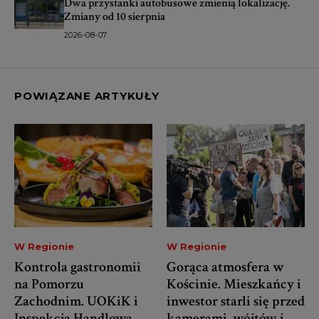
Dwa przystanki autobusowe zmienią lokalizację.
Zmiany od 10 sierpnia
2026-08-07
POWIĄZANE ARTYKUŁY
W Regionie
W Regionie
Kontrola gastronomii
Gorąca atmosfera w
na Pomorzu
Kościnie. Mieszkańcy i
Zachodnim. UOKiK i
inwestor starli się przed
Inspekcja Handlowa
kamerami, wójtów i