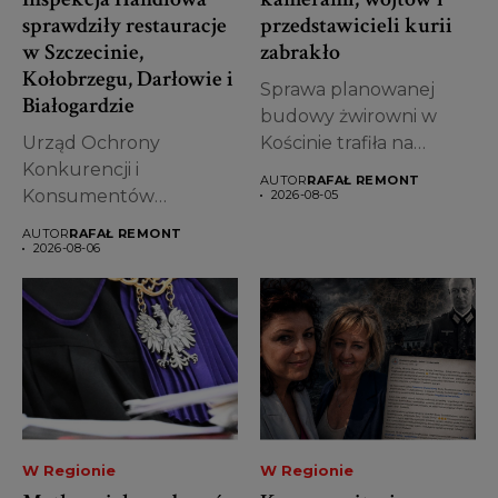
sprawdziły restauracje
przedstawicieli kurii
w Szczecinie,
zabrakło
Kołobrzegu, Darłowie i
Sprawa planowanej
Białogardzie
budowy żwirowni w
Urząd Ochrony
Kościnie trafiła na
Konkurencji i
antenę ogólnopolską,
AUTOR
RAFAŁ REMONT
Konsumentów
wywołując ogromne...
2026-08-05
podsumował pierwsze
AUTOR
RAFAŁ REMONT
półrocze 2026 roku w
2026-08-06
zakresie...
W Regionie
W Regionie