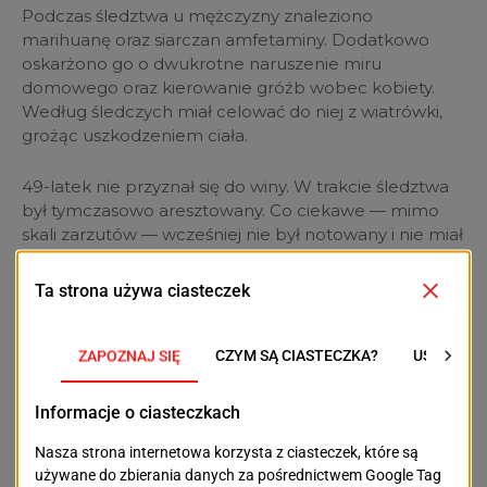
Podczas śledztwa u mężczyzny znaleziono
marihuanę oraz siarczan amfetaminy. Dodatkowo
oskarżono go o dwukrotne naruszenie miru
domowego oraz kierowanie gróźb wobec kobiety.
Według śledczych miał celować do niej z wiatrówki,
grożąc uszkodzeniem ciała.
49-latek nie przyznał się do winy. W trakcie śledztwa
był tymczasowo aresztowany. Co ciekawe — mimo
skali zarzutów — wcześniej nie był notowany i nie miał
konfliktów z prawem. Za czyny zarzucane Dariuszowi
J. grozi kara do 8 lat więzienia.
POPRZEDNI TEKST
NASTĘPNY TEKST
„To spektakl o złu. O
Edukacja tonie w
tym, że łatwo mu ulec".
kryzysie, a
Jerzy Jan Połoński o
Agatowska funduje
premierze „Toto”
luksusowy catering za
33 tysiące… po