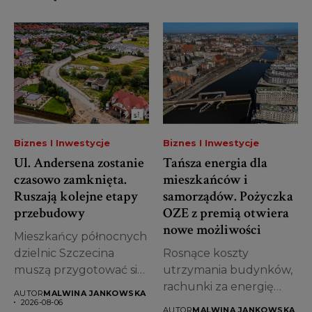
Biznes I Inwestycje
Biznes I Inwestycje
Ul. Andersena zostanie
Tańsza energia dla
czasowo zamknięta.
mieszkańców i
Ruszają kolejne etapy
samorządów. Pożyczka
przebudowy
OZE z premią otwiera
nowe możliwości
Mieszkańcy północnych
dzielnic Szczecina
Rosnące koszty
muszą przygotować się
utrzymania budynków,
na kolejne utrudnienia.
rachunki za energię
AUTOR
MALWINA JANKOWSKA
Od 7...
oraz konieczność
2026-08-06
AUTOR
MALWINA JANKOWSKA