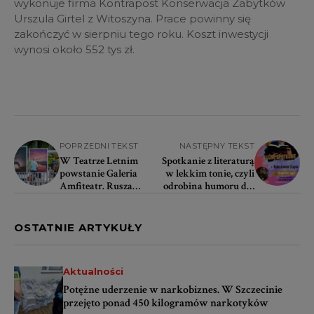
wykonuje firma Kontrapost Konserwacja Zabytków
Urszula Girtel z Witoszyna. Prace powinny się
zakończyć w sierpniu tego roku. Koszt inwestycji
wynosi około 552 tys zł.
POPRZEDNI TEKST
NASTĘPNY TEKST
W Teatrze Letnim
Spotkanie z literaturą
powstanie Galeria
w lekkim tonie, czyli
Amfiteatr. Rusza
odrobina humoru dla
otwarty nabór prac
studentów i nie tylko
OSTATNIE ARTYKUŁY
Aktualności
Potężne uderzenie w narkobiznes. W Szczecinie
przejęto ponad 450 kilogramów narkotyków