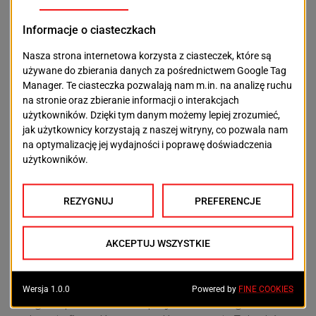
sufitowe, ściany, grzejniki, a także elementy
malowanego ornamentu. W tym pomieszczeniu
wykonana zostanie także renowacja oryginalnej
drewnianej podłogi. W pozostałych pomieszczeniach
będą przeprowadzane podobne prace remontowe.
– W ramach zagospodarowania
terenu podwórka przewiduje się
położenie nowej nawierzchni i
odnowienie konserwatorskie
ogrodzenia, schodów, ścieżek i
alejek – dodał Tomasz Klek.
Drugi etap remontu willi przy ul. Krasickiego 6