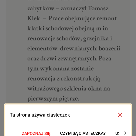
zabytków – zaznaczył Tomasz
Klek. – Prace obejmujące remont
klatki schodowej obejmą m.in:
renowacje schodów, grzejnika i
elementów drewnianych: boazerii
oraz drzwi zewnętrznych. Poza
tym wykonana zostanie
renowacja z rekonstrukcją
witrażowego szklenia okna na
pierwszym piętrze.
Z kolei w dawnym pomieszczeniu jadalni na parterze
budynku odnowione zostaną boazeria, drzwi i listwy