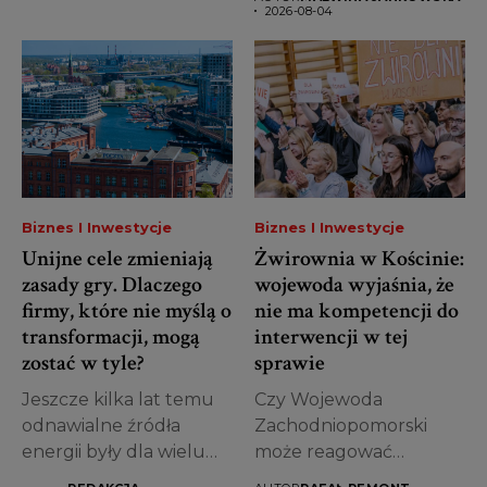
dostosowania się do...
2026-08-04
Biznes I Inwestycje
Biznes I Inwestycje
Unijne cele zmieniają
Żwirownia w Kościnie:
zasady gry. Dlaczego
wojewoda wyjaśnia, że
firmy, które nie myślą o
nie ma kompetencji do
transformacji, mogą
interwencji w tej
zostać w tyle?
sprawie
Jeszcze kilka lat temu
Czy Wojewoda
odnawialne źródła
Zachodniopomorski
energii były dla wielu
może reagować
przedsiębiorców
działaniami wobec