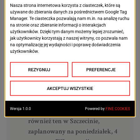
sprawie na wysokości zadania i
prawda zostanie wyjaśniona.
Co z poniedziałkowym
koncertem?
Na szczęście wszyscy fani zespołu Kult mogą spać
spokojnie. Zespół w pełnym składzie przygotowuje się
do najbliższych koncertów.
– Najbliższe koncerty, w tym
również ten w Szczecinie,
zaplanowany na poniedziałek, 4