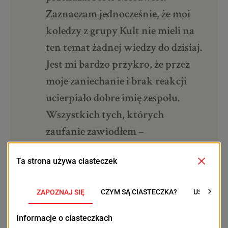
Zaznaczam jednocześnie, że moi
koledzy z grupy Kult nie mieli na
ten temat żadnej wiedzy do dzisiaj.
Jest mi bardzo przykro, że przez
moje zaniechanie i brak reakcji
ucierpiało dobre imię zespołu.
Wszystkich tych, których
zaufanie zawiodłem –
przepraszam. Nie było to moją
intencją, podobnie jak
angażowanie kolegów w to całe
zamieszanie. Ufam, że wymiar
sprawiedliwości stanie w tej