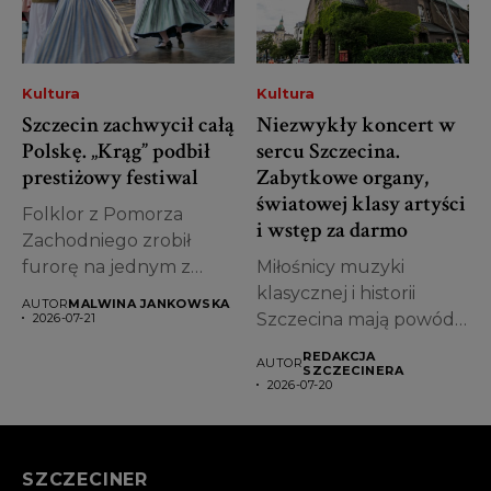
Kultura
Kultura
Szczecin zachwycił całą
Niezwykły koncert w
Polskę. „Krąg” podbił
sercu Szczecina.
prestiżowy festiwal
Zabytkowe organy,
światowej klasy artyści
Folklor z Pomorza
i wstęp za darmo
Zachodniego zrobił
furorę na jednym z
Miłośnicy muzyki
najważniejszych
klasycznej i historii
AUTOR
MALWINA JANKOWSKA
wydarzeń
Szczecina mają powód,
2026-07-21
kulturalnych...
by już dziś zapisać...
REDAKCJA
AUTOR
SZCZECINERA
2026-07-20
SZCZECINER