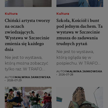
Kultura
Kultura
Chiński artysta tworzy
Szkoła, Kościół i bunt
na oczach
pod jednym dachem. Ta
zwiedzających.
wystawa w Szczecinie
Wystawa w Szczecinie
zmusza do zadawania
zmienia się każdego
trudnych pytań
dnia
Nie jest to wystawa,
Nie jest to wystawa,
którą ogląda się w
którą można zobaczyć
pośpiechu. W TRAFO
tylko raz. W TRAFO
Trafostacji...
AUTOR
MALWINA JANKOWSKA
Trafostacji...
2026-07-28
AUTOR
MALWINA JANKOWSKA
2026-07-29