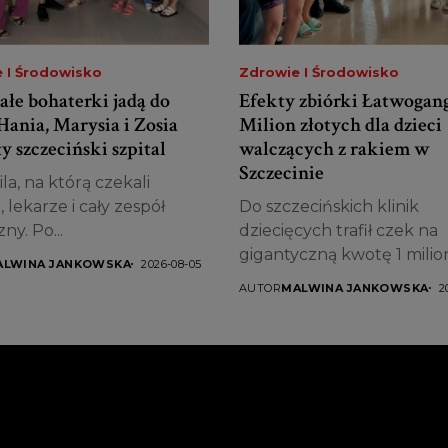
 I Środowisko
Zdrowie I Środowisko
ałe bohaterki jadą do
Efekty zbiórki Łatwogang
Hania, Marysia i Zosia
Milion złotych dla dzieci
y szczeciński szpital
walczących z rakiem w
Szczecinie
la, na którą czekali
, lekarze i cały zespół
Do szczecińskich klinik
y. Po...
dziecięcych trafił czek na
gigantyczną kwotę 1 milio
ALWINA JANKOWSKA
2026-08-05
złotych....
AUTOR
MALWINA JANKOWSKA
2