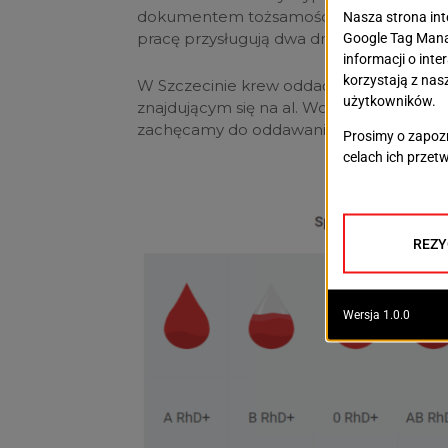
dokumentem tożsamości. Dodatkowo, 
pracę przysługują dwa dni wolnego.
W Szczecinie krew oddać można w Regi
znajdującym się na al. Wojska Polskiego 
zachęcamy do oddawania krwi, która ratuj