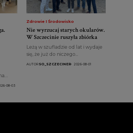
Zdrowie I Środowisko
a.
Nie wyrzucaj starych okularów.
W Szczecinie ruszyła zbiórka
Leżą w szufladzie od lat i wydaje
się, że już do niczego...
AUTOR
SO_SZCZECINER
2026-08-01
na
026-08-03