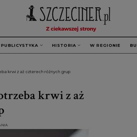
PUBLICYSTYKA
HISTORIA
W REGIONIE
B
eba krwi z aż czterech różnych grup
otrzeba krwi z aż
p
ANIA