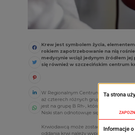
Krew jest symbolem życia, elementem 
rokiem zapotrzebowanie na nią rośn
medycynie wciąż jedynym źródłem jej 
się również w szczecińskim centrum 
W Regionalnym Centrum Krwiodawstwa i K
aż czterech różnych grup. Według stanu
jest na grupę B Rh-, która jest drugą naj
Niski stan odnotowuje się również w zaso
Krwiodawcą może zostać osoba zdrowa w
oddania krwi należy wypić minimum 1,5 li