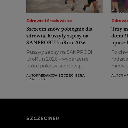
Zdrowie I Środowisko
Zdrowie
Szczecin znów pobiegnie dla
Trzy m
zdrowia. Ruszyły zapisy na
domu! 
SANPROBI UroRun 2026
opuścił
Ruszyły zapisy na SANPROBI
To chwi
UroRun 2026 – wydarzenie,
rodzice
które połączy sportową
medyczn
rywalizację,...
AUTOR
REDAKCJA SZCZECINERA
AUTOR
M
2026-08-06
SZCZECINER