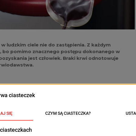
w ludzkim ciele nie do zastąpienia. Z każdym
ie, bo pomimo znacznego postępu dokonanego w
pozyskania jest człowiek. Braki krwi odnotowuje
krwiodawstwa.
rwiolecznictwa w Szczecinie pilnie potrzeba krwi z
 na dzień 1 lutego 2024 największe zapotrzebowanie
rzadziej występującą grupą krwi w Polsce oraz 0 Rh-.
bach krwi 0 Rh+ oraz A Rh-.
 wieku od 18 do 65 lat. Przed samą procedurą
tra wody. Do oddziału powinno zgłosić się z aktualnym