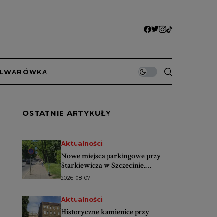
ULWARÓWKA
OSTATNIE ARTYKUŁY
Aktualności
Nowe miejsca parkingowe przy
Starkiewicza w Szczecinie.
Wybrano wykonawcę
2026-08-07
Aktualności
Historyczne kamienice przy