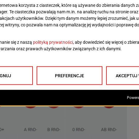
Honorowym Dawcom Krwi zatrudnionym na umowę o
onalnym Centrum Krwiodawstwa i Krwiolecznictwa
80/82. Wszystkie osoby spełniające powyższe kryteria
e życie.