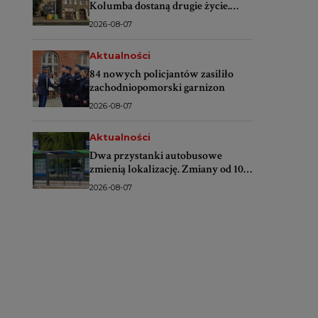
Kolumba dostaną drugie życie.
Rusza wielki remont
2026-08-07
Aktualności
84 nowych policjantów zasiliło
zachodniopomorski garnizon
2026-08-07
Aktualności
Dwa przystanki autobusowe
zmienią lokalizację. Zmiany od 10
sierpnia
2026-08-07