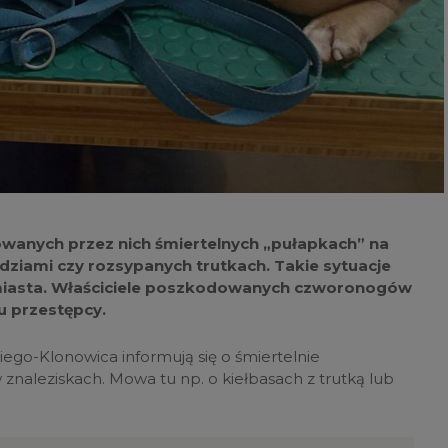
owanych przez nich śmiertelnych „pułapkach” na
ździami czy rozsypanych trutkach. Takie sytuacje
h miasta. Właściciele poszkodowanych czworonogów
iu przestępcy.
iego-Klonowica informują się o śmiertelnie
 znaleziskach. Mowa tu np. o kiełbasach z trutką lub