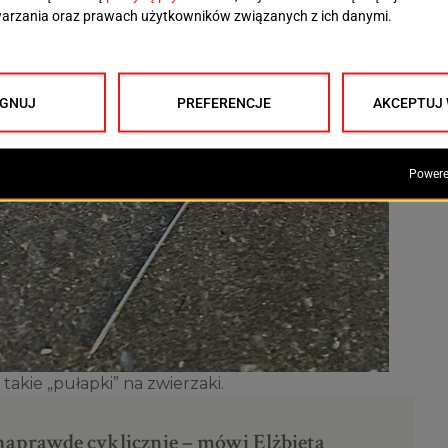
akie „pułapki” na zwierzaki.
k naprawdę cyklicznie – mówi Elżbieta