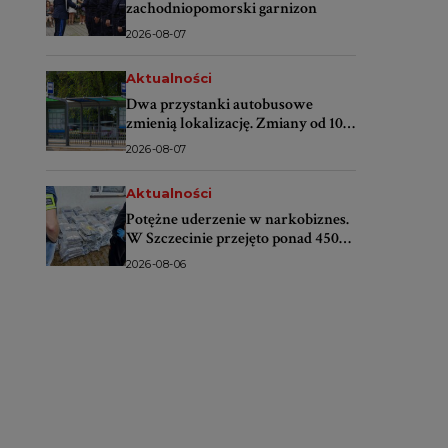
zachodniopomorski garnizon
2026-08-07
Aktualności
Dwa przystanki autobusowe
zmienią lokalizację. Zmiany od 10
sierpnia
2026-08-07
Aktualności
Potężne uderzenie w narkobiznes.
W Szczecinie przejęto ponad 450
kilogramów narkotyków
2026-08-06