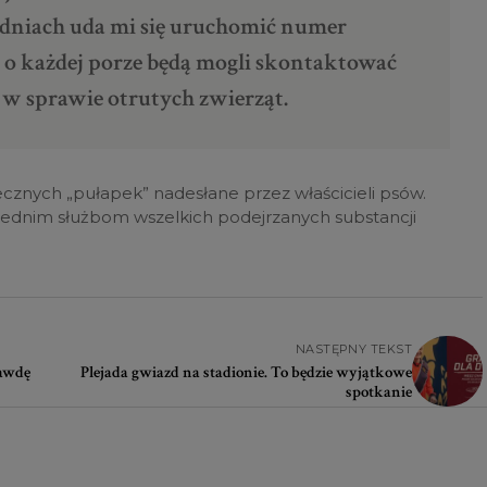
h dniach uda mi się uruchomić numer
y o każdej porze będą mogli skontaktować
c w sprawie otrutych zwierząt.
ecznych „pułapek” nadesłane przez właścicieli psów.
wiednim służbom wszelkich podejrzanych substancji
NASTĘPNY TEKST
rawdę
Plejada gwiazd na stadionie. To będzie wyjątkowe
spotkanie