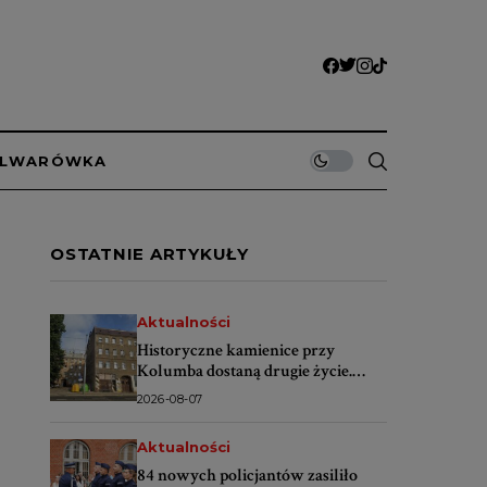
ULWARÓWKA
OSTATNIE ARTYKUŁY
Aktualności
Historyczne kamienice przy
Kolumba dostaną drugie życie.
Rusza wielki remont
2026-08-07
Aktualności
84 nowych policjantów zasiliło