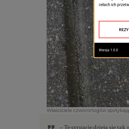
Właściciele czworonogów spotykają t
– Te sytuacje dzieją się ta