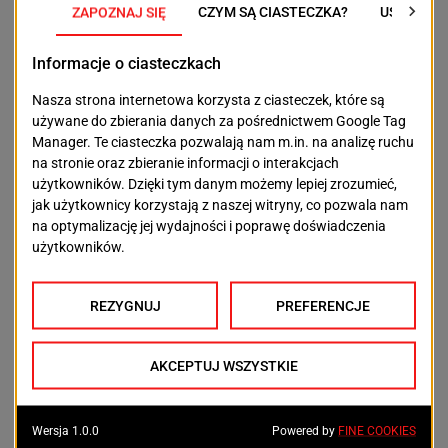
Według założeń inwestycja w Kanale Polickim ma
zostać ukończona do końca 2028 roku. Oba projekty
są elementem rozwoju infrastruktury morskiej w
ramach europejskiej sieci transportowej TEN-T i mają
wzmocnić znaczenie portów w Szczecinie,
Świnoujściu i Policach w międzynarodowym systemie
transportowym.
POPRZEDNI TEKST
NASTĘPNY TEKST
Artyści z Biennale w
„Student nie wielbłąd”.
Wenecji przyjeżdżają
Szczecin stawia na
do Szczecina
kranówkę podczas
Juwenaliów i Dnia
Studenta
OSTATNIE ARTYKUŁY
Aktualności