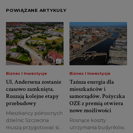
POWIĄZANE ARTYKUŁY
Biznes I Inwestycje
Biznes I Inwestycje
Ul. Andersena zostanie
Tańsza energia dla
czasowo zamknięta.
mieszkańców i
Ruszają kolejne etapy
samorządów. Pożyczka
przebudowy
OZE z premią otwiera
nowe możliwości
Mieszkańcy północnych
dzielnic Szczecina
Rosnące koszty
muszą przygotować się
utrzymania budynków,