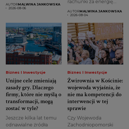
na kolejne utrudnienia.
rachunki za energię
AUTOR
MALWINA JANKOWSKA
Od 7...
oraz konieczność
2026-08-06
AUTOR
MALWINA JANKOWSKA
dostosowania się do...
2026-08-04
Biznes I Inwestycje
Biznes I Inwestycje
Unijne cele zmieniają
Żwirownia w Kościnie:
zasady gry. Dlaczego
wojewoda wyjaśnia, że
firmy, które nie myślą o
nie ma kompetencji do
transformacji, mogą
interwencji w tej
zostać w tyle?
sprawie
Jeszcze kilka lat temu
Czy Wojewoda
odnawialne źródła
Zachodniopomorski