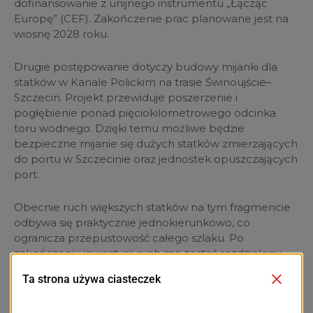
dofinansowanie z unijnego instrumentu „Łącząc
Europę” (CEF). Zakończenie prac planowane jest na
wiosnę 2028 roku.
Drugie postępowanie dotyczy budowy mijanki dla
statków w Kanale Polickim na trasie Świnoujście–
Szczecin. Projekt przewiduje poszerzenie i
pogłębienie ponad pięciokilometrowego odcinka
toru wodnego. Dzięki temu możliwe będzie
bezpieczne mijanie się dużych statków zmierzających
do portu w Szczecinie oraz jednostek opuszczających
port.
Obecnie ruch większych statków na tym fragmencie
odbywa się praktycznie jednokierunkowo, co
ogranicza przepustowość całego szlaku. Po
zakończeniu inwestycji ruch ma zostać rozdzielony —
jeden tor będzie wykorzystywany przez statki
wpływające do Szczecina, a drugi przez jednostki
wychodzące z portu.