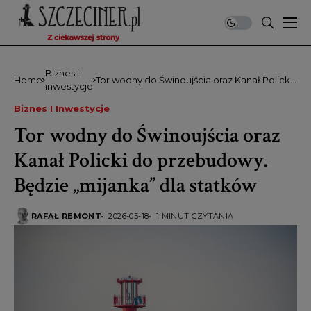
Biznes i
Home
Tor wodny do Świnoujścia oraz Kanał Policki
inwestycje
do przebudowy. Będzie „mijanka” dla
statków
Biznes I Inwestycje
Tor wodny do Świnoujścia oraz
Kanał Policki do przebudowy.
Będzie „mijanka” dla statków
RAFAŁ REMONT
2026-05-18
1 MINUT CZYTANIA