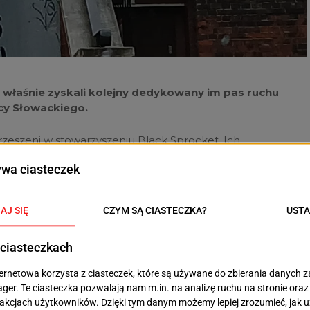
 – właśnie zyskali kolejny dedykowany im pas ruchu
icy Słowackiego.
rzeszeni w stowarzyszeniu Black Sprocket. Ich
ony prezydenta Piotra Krzystka i kierownika Referatu ds.
jatywę. Szczecin to pierwsze miasto w
 motocyklistom możliwość poruszania się
ględów technicznych nie wszędzie jest to
zodu – napisał Piotr Krzystek w mediach