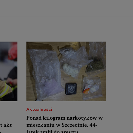
Aktualności
Ponad kilogram narkotyków w
t akt
mieszkaniu w Szczecinie. 44-
-
latek trafił do aresztu