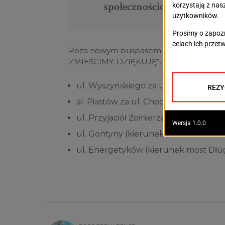
społecznościowych.
Poza nowym buspasem zamontowano też 
ZMIEŚCIMY. DZIĘKUJĘ”. Będzie można je
ul. Wyszyńskiego za ul. Sołtysią (kie
al. Piastów za ul. Chodkiewicza (kieru
ul. Przyjaciół Żołnierza za ul. Pasters
ul. Gontyny (kierunek ul. Emilii Plat
ul. Energetyków (kierunek most Dług