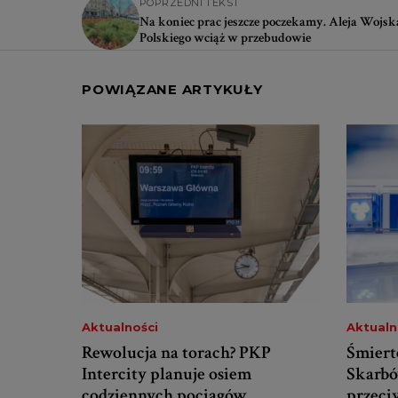
POPRZEDNI TEKST
Na koniec prac jeszcze poczekamy. Aleja Wojsk
Polskiego wciąż w przebudowie
POWIĄZANE ARTYKUŁY
Aktualności
Aktualn
Rewolucja na torach? PKP
Śmiert
Intercity planuje osiem
Skarbó
codziennych pociągów
przeciw