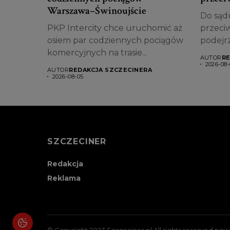
Warszawa–Świnoujście
Do sądu
PKP Intercity chce uruchomić aż
przeciw
osiem par codziennych pociągów
podejr
komercyjnych na trasie...
AUTOR
RE
2026-08-
AUTOR
REDAKCJA SZCZECINERA
2026-08-05
SZCZECINER
Redakcja
Reklama
© Copyright 2023 Szczeciner.pl All rights reserved po