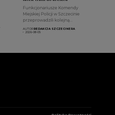
Funkcjonariusze Komendy
Miejskiej Policji w Szczecinie
przeprowadzili kolejną
skuteczną akcję wymierzoną w...
AUTOR
REDAKCJA SZCZECINERA
ło...
2026-08-05
Polityka Prywatności