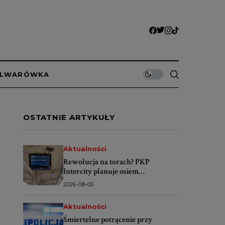
ULWARÓWKA
OSTATNIE ARTYKUŁY
Aktualności
Rewolucja na torach? PKP
Intercity planuje osiem
codziennych pociągów Warszawa–
2026-08-05
Świnoujście
Aktualności
Śmiertelne potrącenie przy