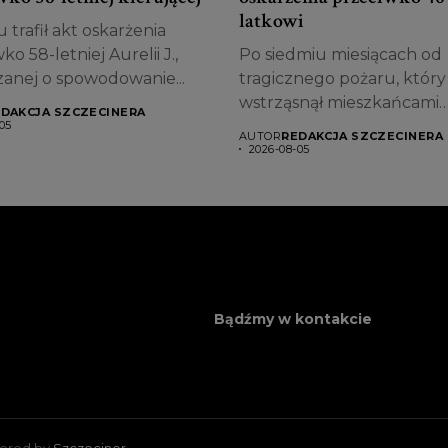
latkowi
 trafił akt oskarżenia
ko 58-letniej Aurelii J.,
Po siedmiu miesiącach od
zanej o spowodowanie...
tragicznego pożaru, który
wstrząsnął mieszkańcami
DAKCJA SZCZECINERA
Szczecina, śledztwo dobieg
05
AUTOR
REDAKCJA SZCZECINERA
2026-08-05
Bądźmy w kontakcie
wered by
Szczeciner