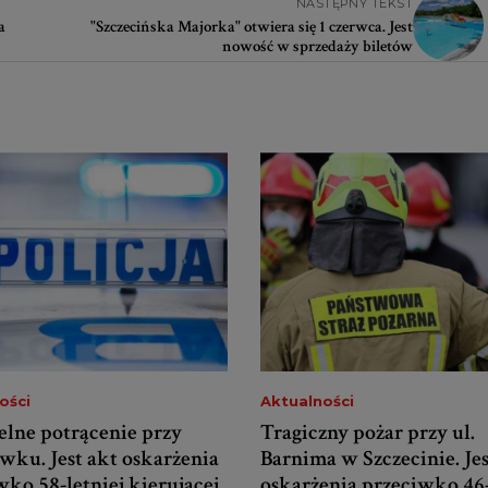
NASTĘPNY TEKST
a
"Szczecińska Majorka" otwiera się 1 czerwca. Jest
nowość w sprzedaży biletów
ości
Aktualności
elne potrącenie przy
Tragiczny pożar przy ul.
wku. Jest akt oskarżenia
Barnima w Szczecinie. Jes
ko 58-letniej kierującej
oskarżenia przeciwko 46