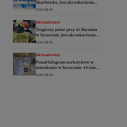
Skarbówku. Jest akt oskarżenia
przeciwko 58-letniej kierującej
2026-08-05
Aktualności
Tragiczny pożar przy ul. Barnima
w Szczecinie. Jest akt oskarżenia
przeciwko 46-latkowi
2026-08-05
Aktualności
Ponad kilogram narkotyków w
mieszkaniu w Szczecinie. 44-latek
trafił do aresztu
2026-08-05