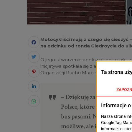
Motocykliści mają z czego się cieszyć
na odcinku od ronda Giedroycia do ul
O jego utworzenie apelowali entuzjaści z
inicjatywa spotkała się z aprobatą ze str
Organizacji Ruchu Marcina Charęzy.
–
Dziękuję za Państwa inic
Polsce, które udostępniło
bus pasami. Niestety ze wz
możliwe, ale idziemy do pr