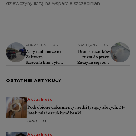
dziewczyny liczą na wsparcie szczecinian.
POPRZEDNI TEKST
NASTĘPNY TEKST
Żeby nad morzem i
Dron strażników
Zalewem
rusza do pracy.
Szczecińskim było
Zaczyna się sezon
jeszcze bezpieczniej
grzewczy i spalanie
śmieci
OSTATNIE ARTYKUŁY
Aktualności
Podrobione dokumenty i setki tysięcy złotych. 31-
latek miał oszukiwać banki
2026-08-08
Aktualności