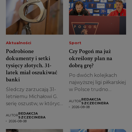
Aktualności
Sport
Podrobione
Czy Pogoń ma już
dokumenty i setki
określony plan na
tysięcy złotych. 31-
dobrą grę?
latek miał oszukiwać
Po dwóch kolejkach
banki
najwyższej ligi piłkarskiej
Śledczy zarzucają 31-
w Polsce trudno
letniemu Michałowi G.
oceniać, w jakim...
REDAKCJA
AUTOR
serię oszustw, w których
SZCZECINERA
2026-08-08
miał posługiwać się...
REDAKCJA
AUTOR
SZCZECINERA
2026-08-08