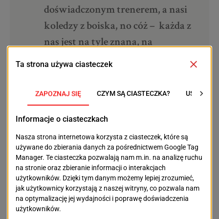
doświadczonym trenerem, a nasi
koledzy z boiska, no cóż – każda z
nas jest na tyle znana, na
piłkarskim podwórku, że
Panowie wiedzą, że nie ma co z nas
szydzić, że nie umiemy grać w
piłkę – mówi Marta Krajniak.
Dziewczyną chcą odczarować tezę, że piłka to męski
świat, a więc panowie… taryfy ulgowej raczej nie
będzie.
– Nie boimy się męskiego świata,