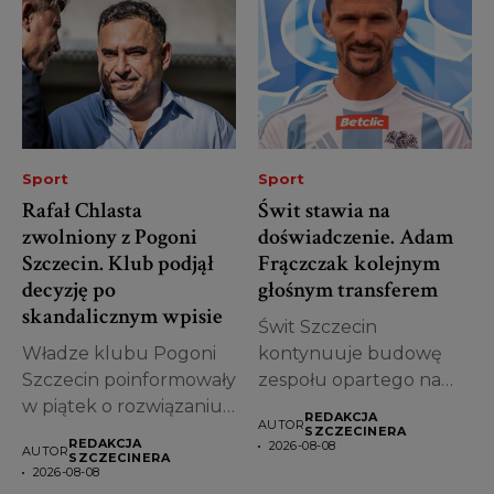
Sport
Sport
Rafał Chlasta
Świt stawia na
zwolniony z Pogoni
doświadczenie. Adam
Szczecin. Klub podjął
Frączczak kolejnym
decyzję po
głośnym transferem
skandalicznym wpisie
Świt Szczecin
Władze klubu Pogoni
kontynuuje budowę
Szczecin poinformowały
zespołu opartego na
w piątek o rozwiązaniu
doświadczonych
REDAKCJA
AUTOR
współpracy z Rafałem...
piłkarzach. Po
SZCZECINERA
REDAKCJA
2026-08-08
AUTOR
wcześniejszym
SZCZECINERA
2026-08-08
pozyskaniu...