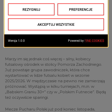
bo jako trenerki i sędzinie
piłkarskie mamy z nim do
czynienia na co dzień i świetnie się
dogadujemy – dodaje Marta
Krajniak
Marzy im się jednak coś więcej – silny, kobiecy
futsalowy ośrodek w stolicy Pomorza Zachodniego.
Już powstaje grupa zawodniczek, która chce
wystartować w lidze futsalu kobiet w sezonie
2025/2026. W międzyczasie na pewno nie zamierzają
próżnować. Wystąpią w kilku turniejach, m.in. w
„Babskim Graniu 30+” czy w „Polskim Futnecie”. Będą
też oczywiście sparingi.
Mecze Pucharu Polski już pod koniec listopada,