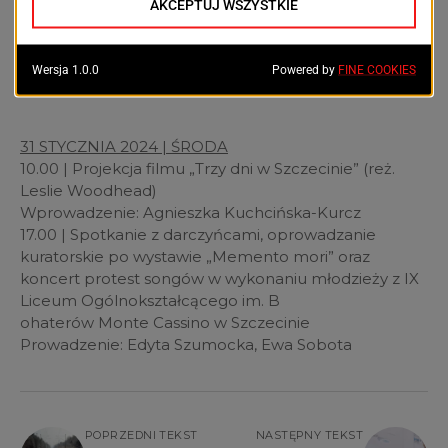
9.30 | Finał Konkursu Piosenki Patriotycznej dla
przedszkolaków
Prowadzenie: Paula Sendra, Kamila Krężel
31 STYCZNIA 2024 | ŚRODA
10.00 | Projekcja filmu „Trzy dni w Szczecinie” (reż.
Leslie Woodhead)
Wprowadzenie: Agnieszka Kuchcińska-Kurcz
17.00 | Spotkanie z darczyńcami, oprowadzanie
kuratorskie po wystawie „Memento mori” oraz
koncert protest songów w wykonaniu młodzieży z IX
Liceum Ogólnokształcącego im. B
ohaterów Monte Cassino w Szczecinie
Prowadzenie: Edyta Szumocka, Ewa Sobota
POPRZEDNI TEKST
NASTĘPNY TEKST