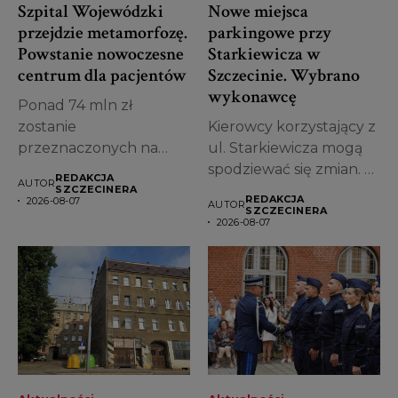
Szpital Wojewódzki
Nowe miejsca
przejdzie metamorfozę.
parkingowe przy
Powstanie nowoczesne
Starkiewicza w
centrum dla pacjentów
Szczecinie. Wybrano
wykonawcę
Ponad 74 mln zł
zostanie
Kierowcy korzystający z
przeznaczonych na
ul. Starkiewicza mogą
przebudowę jednego z
spodziewać się zmian. W
REDAKCJA
AUTOR
najstarszych obiektów...
Szczecinie wybrano...
SZCZECINERA
REDAKCJA
2026-08-07
AUTOR
SZCZECINERA
2026-08-07