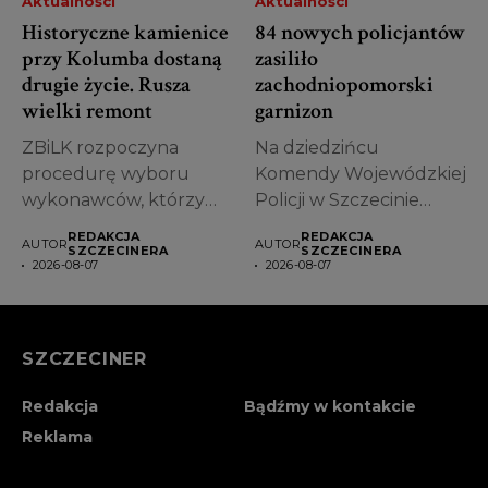
Aktualności
Aktualności
Historyczne kamienice
84 nowych policjantów
przy Kolumba dostaną
zasiliło
drugie życie. Rusza
zachodniopomorski
wielki remont
garnizon
ZBiLK rozpoczyna
Na dziedzińcu
procedurę wyboru
Komendy Wojewódzkiej
wykonawców, którzy
Policji w Szczecinie
zajmą się kompleksową
odbyło się uroczyste
REDAKCJA
REDAKCJA
AUTOR
AUTOR
modernizacją
ślubowanie nowych...
SZCZECINERA
SZCZECINERA
2026-08-07
2026-08-07
pierwszych kamienic...
SZCZECINER
Redakcja
Bądźmy w kontakcie
Reklama