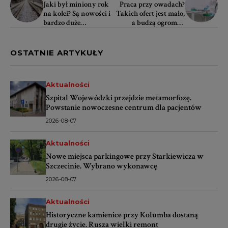
Jaki był miniony rok
Praca przy owadach?
na kolei? Są nowości i
Takich ofert jest mało,
bardzo duże
a budzą ogromne
opóźnienia
zainteresowanie
OSTATNIE ARTYKUŁY
Aktualności
Szpital Wojewódzki przejdzie metamorfozę.
Powstanie nowoczesne centrum dla pacjentów
2026-08-07
Aktualności
Nowe miejsca parkingowe przy Starkiewicza w
Szczecinie. Wybrano wykonawcę
2026-08-07
Aktualności
Historyczne kamienice przy Kolumba dostaną
drugie życie. Rusza wielki remont