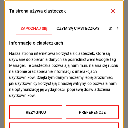
27 STYCZNIA 2024 | SOBOTA
12.00 | Projekcja filmu „Trzy dni w Szczecinie” (reż.
Leslie Woodhead)
Wprowadzenie: Agnieszka Kuchcińska-Kurcz
17.00 Promocja książki Agnieszki Kuchcińskiej-Kurcz
„Wieża Babel. Pomorze Zachodnie po 1945 roku”
Spotkanie z bohaterami publikacji
29 STYCZNIA 2024 | PONIEDZIAŁEK
17.00 | Otwarcie wystawy plenerowej „Dziedzictwa”
Debata z udziałem twórców wystawy o stosunku
mieszkańców Ziem Zachodnich i Północnych
do przeszłości zastanej i przywiezionej
30 STYCZNIA 2024 | WTOREK