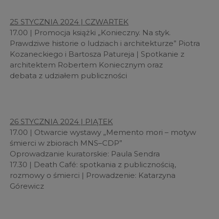
25 STYCZNIA 2024 | CZWARTEK
17.00 | Promocja książki „Konieczny. Na styk.
Prawdziwe historie o ludziach i architekturze” Piotra
Kozaneckiego i Bartosza Patureja | Spotkanie z
architektem Robertem Koniecznym oraz
debata z udziałem publiczności
26 STYCZNIA 2024 | PIĄTEK
17.00 | Otwarcie wystawy „Memento mori – motyw
śmierci w zbiorach MNS–CDP”
Oprowadzanie kuratorskie: Paula Sendra
17.30 | Death Café: spotkania z publicznością,
rozmowy o śmierci | Prowadzenie: Katarzyna
Górewicz