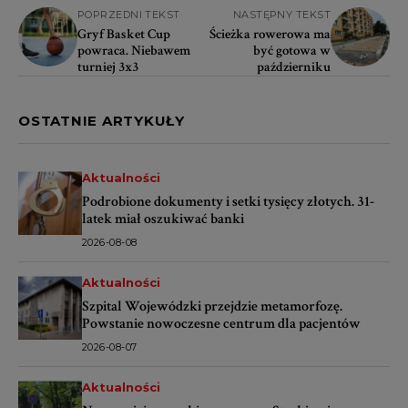
POPRZEDNI TEKST
NASTĘPNY TEKST
Gryf Basket Cup
Ścieżka rowerowa ma
powraca. Niebawem
być gotowa w
turniej 3x3
październiku
OSTATNIE ARTYKUŁY
Aktualności
Podrobione dokumenty i setki tysięcy złotych. 31-
latek miał oszukiwać banki
2026-08-08
Aktualności
Szpital Wojewódzki przejdzie metamorfozę.
Powstanie nowoczesne centrum dla pacjentów
2026-08-07
Aktualności