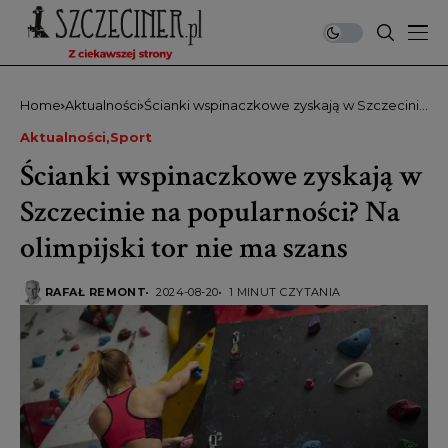
Home
Aktualności
Ścianki wspinaczkowe zyskają w Szczecinie
na popularności? Na olimpijski tor nie ma
Aktualności
Sport
szans
Ścianki wspinaczkowe zyskają w
Szczecinie na popularności? Na
olimpijski tor nie ma szans
RAFAŁ REMONT
2024-08-20
1 MINUT CZYTANIA