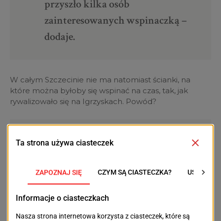
przyszło kilka osób
zainteresowanych wspinaczką –
dodaje.
W całym Szczecinie nie ma natomiast ścianki, na
które można byłoby się wspinać na czas, tak, jak
rywalizowało się na Igrzyskach. Powód?
– To musiałby być obiekt o
wysokości 15 metrów – tłumaczy
Łukasz Wołosewicz.
Starty sportowe na czas odbywają się na ścianie