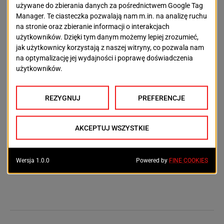
spełniającej ściśle określone kryteria. Żeby zapewnić
rywalizację na równych zasadach, warunki startu
muszą być identyczne dla wszystkich zawodników.
Ściana do czasówek zawsze wygląda tak samo a
droga, na której ścigają się zawodnicy, też jest zawsze
identyczna. Wysokość drogi to 15 metrów, a szerokość
panelu, po którym biegną zawodniczki i zawodnicy
wynosi 3 metry. Ściana jest odchylona od pionu o
dokładnie 5°, więc wspinanie odbywa się w niewielkim
przewieszeniu.
O ile wspinać można się nauczyć i w ten sposób
zapewniać sie sportową aktywność, o tyle na
„olimpijską” wspinaczkę na czas w Szczecinie nie ma
co liczyć.