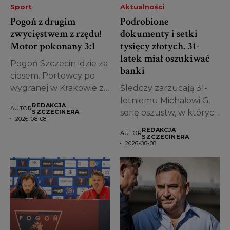
Sport
Aktualności
Pogoń z drugim
Podrobione
zwycięstwem z rzędu!
dokumenty i setki
Motor pokonany 3:1
tysięcy złotych. 31-
latek miał oszukiwać
Pogoń Szczecin idzie za
banki
ciosem. Portowcy po
wygranej w Krakowie z
Śledczy zarzucają 31-
Cracovią...
letniemu Michałowi G.
REDAKCJA
AUTOR
serię oszustw, w których
SZCZECINERA
2026-08-08
miał posługiwać się...
REDAKCJA
AUTOR
SZCZECINERA
2026-08-08