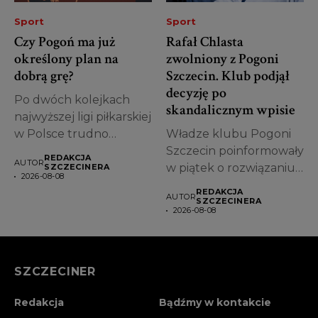
Sport
Sport
Czy Pogoń ma już
Rafał Chlasta
określony plan na
zwolniony z Pogoni
dobrą grę?
Szczecin. Klub podjął
decyzję po
Po dwóch kolejkach
skandalicznym wpisie
najwyższej ligi piłkarskiej
w Polsce trudno
Władze klubu Pogoni
oceniać, w jakim...
Szczecin poinformowały
REDAKCJA
AUTOR
w piątek o rozwiązaniu
SZCZECINERA
2026-08-08
współpracy z Rafałem...
REDAKCJA
AUTOR
SZCZECINERA
2026-08-08
SZCZECINER
Redakcja
Bądźmy w kontakcie