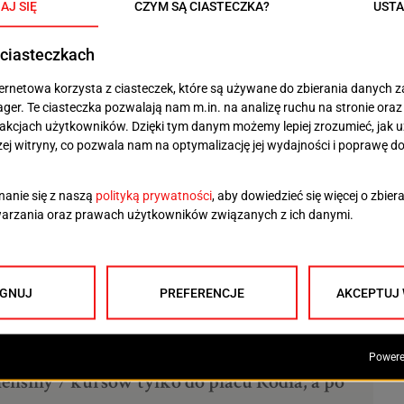
eścili do kursujących na nich małych
ezent w postaci kilku kursów szczytowych
óre pozwalały rozładować ten „korek”.
awdę bardzo potrzebny. Korzystają z niego
rawnościami i dzieci – tłumaczył jeden z
idacji”, „Przystanek dla ludzi” i „Nic o nas, bez nas”,
 przedstawiciela ZDiTM Adama Miłosza, który przekazał
o tutaj wspominali, zostaną zachowane.
ieliśmy 7 kursów tylko do placu Rodła, a po