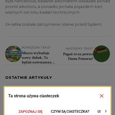
była nietrzeźwa, badanie alkomatem wskazało ponad
promil alkoholu, a ponadto jechała pojazdem bez
ważnych od roku badań technicznych.
24-latka została zatrzymana i stanie przed Sądem.
POPRZEDNI TEKST
NASTĘPNY TEKST
Miasto wybuduje
Pogoń to na pewno
nowy żłobek. To
Duma Pomorza?
będzie nowoczesny
obiekt
OSTATNIE ARTYKUŁY
Aktualności
Zamykają przejazd kolejowy na Stołczynie. Będą
objazdy i autobusy zastępcze
2026-08-10