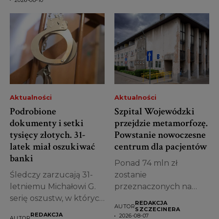
Aktualności
Aktualności
Podrobione
Szpital Wojewódzki
dokumenty i setki
przejdzie metamorfozę.
tysięcy złotych. 31-
Powstanie nowoczesne
latek miał oszukiwać
centrum dla pacjentów
banki
Ponad 74 mln zł
Śledczy zarzucają 31-
zostanie
letniemu Michałowi G.
przeznaczonych na
serię oszustw, w których
przebudowę jednego z
REDAKCJA
AUTOR
miał posługiwać się...
najstarszych obiektów...
SZCZECINERA
REDAKCJA
2026-08-07
AUTOR