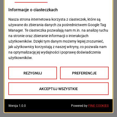
Aktualności
Więcej drzew, rabat i kwiatów. Plac Orła Białego
będzie bardziej zielony
2026-08-09
Aktualności
Podrobione dokumenty i setki tysięcy złotych. 31-
latek miał oszukiwać banki
2026-08-08
Aktualności
Szpital Wojewódzki przejdzie metamorfozę.
Powstanie nowoczesne centrum dla pacjentów
2026-08-07
POWIĄZANE ARTYKUŁY