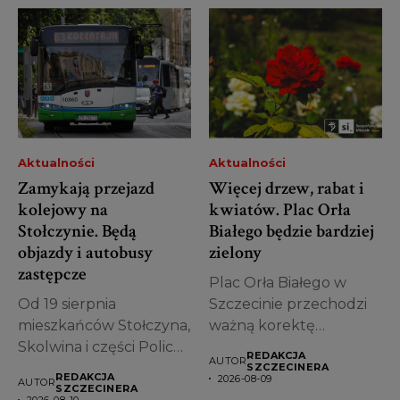
Aktualności
Aktualności
Zamykają przejazd
Więcej drzew, rabat i
kolejowy na
kwiatów. Plac Orła
Stołczynie. Będą
Białego będzie bardziej
objazdy i autobusy
zielony
zastępcze
Plac Orła Białego w
Od 19 sierpnia
Szczecinie przechodzi
mieszkańców Stołczyna,
ważną korektę
Skolwina i części Polic
projektu. Miasto
REDAKCJA
AUTOR
czekają spore zmiany...
zdecydowało, że...
SZCZECINERA
REDAKCJA
2026-08-09
AUTOR
SZCZECINERA
2026-08-10