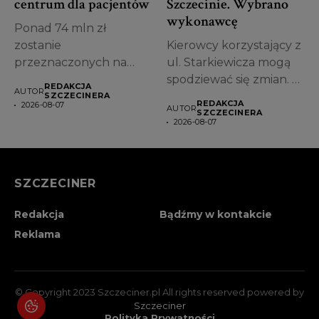
centrum dla pacjentów
Szczecinie. Wybrano
wykonawcę
Ponad 74 mln zł
zostanie
Kierowcy korzystający z
przeznaczonych na
ul. Starkiewicza mogą
przebudowę jednego z
spodziewać się zmian. W
REDAKCJA
AUTOR
najstarszych obiektów...
Szczecinie wybrano...
SZCZECINERA
REDAKCJA
2026-08-07
AUTOR
SZCZECINERA
2026-08-07
SZCZECINER
Redakcja
Bądźmy w kontakcie
Reklama
© Copyright 2023 Szczeciner.pl All rights reserved powered by
Szczeciner
Polityka Prywatności