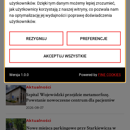
OSTATNIE ARTYKUŁY
Aktualności
Więcej drzew, rabat i kwiatów. Plac Orła Białego
będzie bardziej zielony
2026-08-09
Aktualności
Podrobione dokumenty i setki tysięcy złotych. 31-
latek miał oszukiwać banki
2026-08-08
Aktualności
Szpital Wojewódzki przejdzie metamorfozę.
Powstanie nowoczesne centrum dla pacjentów
2026-08-07
Aktualności
Nowe miejsca parkingowe przy Starkiewicza w