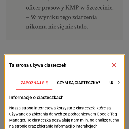
oficer prasowy KMP w Szczecinie.
– W wyniku tego zdarzenia
nikomu nic się nie stało.
Zdarzenie zostało w tej sytuacji zakwalifikowane jako
kolizja drogowa.
POPRZEDNI TEKST
NASTĘPNY TEKST
Miał być hit kolejki.
PIG chce
Cieszyli się tylko
przywrócenia handlu
gospodarze
w niedzielę