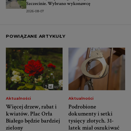
Szczecinie. Wybrano wykonawcę
2026-08-07
POWIĄZANE ARTYKUŁY
Aktualności
Aktualności
Więcej drzew, rabat i
Podrobione
kwiatów. Plac Orła
dokumenty i setki
Białego będzie bardziej
tysięcy złotych. 31-
zielony
latek miał oszukiwać