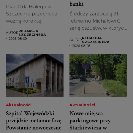
banki
Plac Orła Białego w
Szczecinie przechodzi
Śledczy zarzucają 31-
ważną korektę
letniemu Michałowi G.
projektu. Miasto
serię oszustw, w których
REDAKCJA
AUTOR
zdecydowało, że...
miał posługiwać się...
SZCZECINERA
REDAKCJA
2026-08-09
AUTOR
SZCZECINERA
2026-08-08
Aktualności
Aktualności
Szpital Wojewódzki
Nowe miejsca
przejdzie metamorfozę.
parkingowe przy
Powstanie nowoczesne
Starkiewicza w