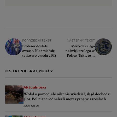
POPRZEDNI TEKST
NASTĘPNY TEKST
Profesor dostała
Mercedes i jego
owacje. Nie śmiał się
największe logo w
tylko wojewoda z PiS
Polsce. Tak... to w
Szczecinie! Swoim
zasięgiem obejmuje 45
klatek schodowych
OSTATNIE ARTYKUŁY
Aktualności
Wołał o pomoc, ale nikt nie wiedział, skąd dochodzi
głos. Policjanci odnaleźli mężczyznę w zaroślach
2026-08-06