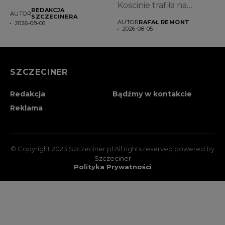
zespołu dołączyła Laura
Kościnie trafiła na
REDAKCJA
AUTOR
Felber,...
antenę ogólnopolską,
SZCZECINERA
AUTOR
RAFAŁ REMONT
2026-08-06
wywołując ogromne...
2026-08-05
SZCZECINER
Redakcja
Bądźmy w kontakcie
Reklama
© Copyright 2023 Szczeciner.pl All rights reserved powered by
Szczeciner
Polityka Prywatności