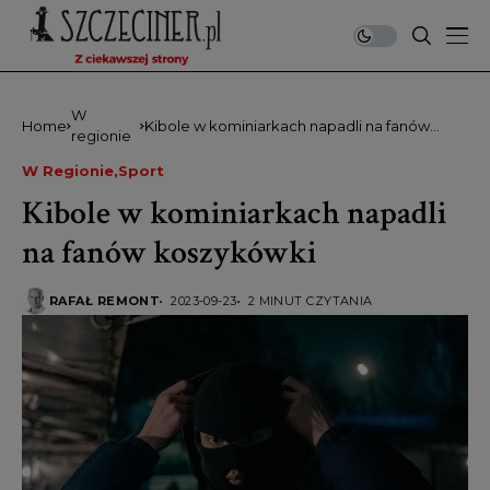
W
Home
Kibole w kominiarkach napadli na fanów
regionie
koszykówki
W Regionie
Sport
Kibole w kominiarkach napadli
na fanów koszykówki
RAFAŁ REMONT
2023-09-23
2 MINUT CZYTANIA