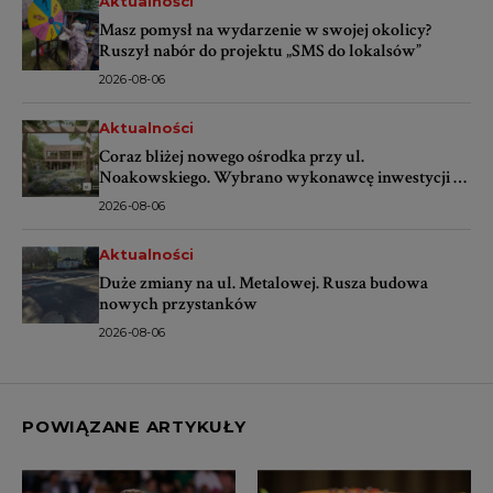
Aktualności
Masz pomysł na wydarzenie w swojej okolicy?
Ruszył nabór do projektu „SMS do lokalsów”
2026-08-06
Aktualności
Coraz bliżej nowego ośrodka przy ul.
Noakowskiego. Wybrano wykonawcę inwestycji za
ponad 16 mln zł
2026-08-06
Aktualności
Duże zmiany na ul. Metalowej. Rusza budowa
nowych przystanków
2026-08-06
POWIĄZANE ARTYKUŁY