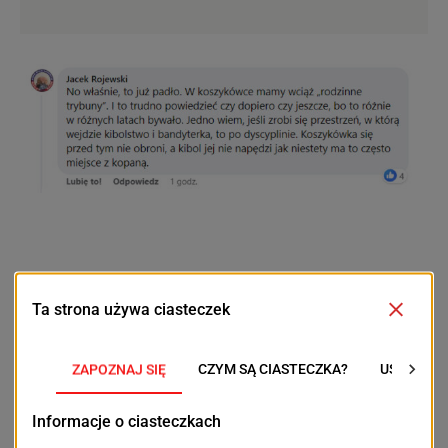
Zapytaliśmy oficera prasowego słupskiej komendy
policji o to, czy prowadzone jest już postępowanie,
które wyjaśni zaistniałe zdarzenie.