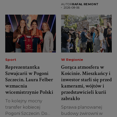
podsumował pierwsze
AUTOR
RAFAŁ REMONT
półrocze 2026 roku w
2026-08-06
zakresie...
Sport
W Regionie
Reprezentantka
Gorąca atmosfera w
Szwajcarii w Pogoni
Kościnie. Mieszkańcy i
Szczecin. Laura Felber
inwestor starli się przed
wzmacnia
kamerami, wójtów i
wicemistrzynie Polski
przedstawicieli kurii
zabrakło
To kolejny mocny
transfer kobiecej
Sprawa planowanej
Pogoni Szczecin. Do
budowy żwirowni w