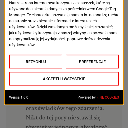
– Wczoraj przed godziną 20,
policjanci otrzymali informację o
pobiciu, do którego miało dojść w
rejonie dworca kolejowego –
informuje asp. Kamila Koszałka z
Komendy Miejskiej Policji w
Słupsku. – Policjanci, którzy
przyjechali na miejsce
interwencji, nie zastali tam osób
zgłaszających, pokrzywdzonych
oraz świadków tego zdarzenia.
Nikt do tej pory nie stawił się
również w jednostce, aby złożyć