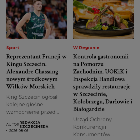
Sport
W Regionie
Reprezentant Francji w
Kontrola gastronomii
Kingu Szczecin.
na Pomorzu
Alexandre Chassang
Zachodnim. UOKiK i
nowym środkowym
Inspekcja Handlowa
Wilków Morskich
sprawdziły restauracje
w Szczecinie,
King Szczecin ogłosił
Kołobrzegu, Darłowie i
kolejne głośne
Białogardzie
wzmocnienie przed
sezonem 2026/2027. Do
Urząd Ochrony
REDAKCJA
AUTOR
zespołu dołączył...
Konkurencji i
SZCZECINERA
2026-08-06
Konsumentów