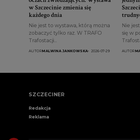
w Szczecinie zmienia się
Szczec
każdego dnia
trudny
Nie jest to wystawa, którą można
Nie jes
zobaczyć tylko raz. W TRAFO
się w 
Trafostacji...
Trafostac
AUTOR
MALWINA JANKOWSKA
2026-07-29
AUTOR
M
SZCZECINER
Redakcja
Reklama