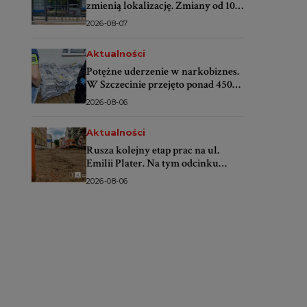
zmienią lokalizację. Zmiany od 10
sierpnia
2026-08-07
Aktualności
Potężne uderzenie w narkobiznes.
W Szczecinie przejęto ponad 450
kilogramów narkotyków
2026-08-06
Aktualności
Rusza kolejny etap prac na ul.
Emilii Plater. Na tym odcinku
lepiej nie parkować
2026-08-06