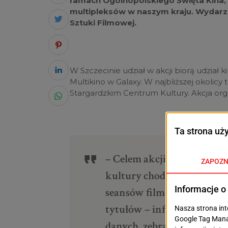
ramach Ogólnopolskiego Święta Kina,
multipleksów w naszym kraju. Wydarze
Sztuki Filmowej.
W Szczecinie udział w akcji biorą udział k
Multikino w Galaxy. W najbliższej okolicy 
Stargardzkim Centrum Kultury. Akcja orga
– Celem akcji „Święto Kin
kultury chodzenia do kina
seansów filmów na dużym 
tytułów – informuje Polski
danych, zebranych przez o