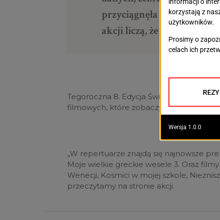
przyciągnęła przez ekran
akcji liczą, że w tym roku 
Tegoroczna 8. Edycja Święta Kina dotyczy
filmowych, które zobaczyć będzie można
„W repertuarze znajdą się najnowsze pre
Moje wielkie greckie wesele 3. Oraz film
Wenecji, Kosmici w mojej szkole, Niezniszc
przeczytamy na stronie akcji.