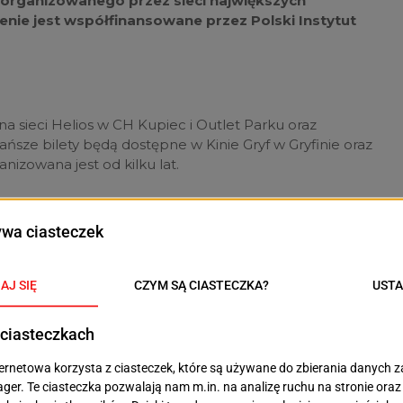
 organizowanego przez sieci największych
nie jest współfinansowane przez Polski Instytut
ina sieci Helios w CH Kupiec i Outlet Parku oraz
tańsze bilety będą dostępne w Kinie Gryf w Gryfinie oraz
nizowana jest od kilku lat.
a” jest przede wszystkim propagowanie
, przekonanie nieprzekonanych do
ekranie oraz sama promocja konkretnych
 Instytut Sztuki Filmowej. – Wedle
rganizatorów, edycja z 2022 roku