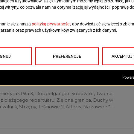
y ponad pół miliona widzów. Pomysłodawcy
pobiją ten rekord.
 filmów w 2D. Organizatorzy wymienili kilka tytułów
 na dużym ekranie:
miery jak Piła X, Doppelganger. Sobowtór, Twórca,
y z bieżącego repertuaru: Zielona granica, Duchy w
zalni 4, Strzępy, Teściowie 2, After 5. Na zawsze.” –