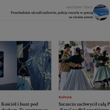
NASTĘPNY TEKST
Przechodzień ukradł radiowóz, policja ruszyła w pościg
za swoim autem
Kultura
 Kościół i bunt pod
Szczecin zachwycił całą P
 dachem. Ta wystawa w
„Krąg” podbił prestiżowy