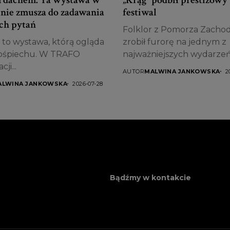
inie zmusza do zadawania
festiwal
ch pytań
Folklor z Pomorza Zacho
t to wystawa, którą ogląda
zrobił furorę na jednym z
pośpiechu. W TRAFO
najważniejszych wydarze
ji...
kulturalnych...
AUTOR
MALWINA JANKOWSKA
2
ALWINA JANKOWSKA
2026-07-28
Bądźmy w kontakcie