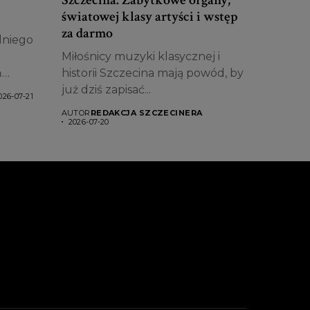
światowej klasy artyści i wstęp
za darmo
dniego
Miłośnicy muzyki klasycznej i
ń
historii Szczecina mają powód, by
już dziś zapisać...
026-07-21
AUTOR
REDAKCJA SZCZECINERA
2026-07-20