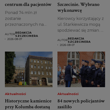
centrum dla pacjentów
Szczecinie. Wybrano
wykonawcę
Ponad 74 mln zł
zostanie
Kierowcy korzystający z
przeznaczonych na
ul. Starkiewicza mogą
przebudowę jednego z
spodziewać się zmian. W
REDAKCJA
AUTOR
najstarszych obiektów...
Szczecinie wybrano...
SZCZECINERA
REDAKCJA
2026-08-07
AUTOR
SZCZECINERA
2026-08-07
Aktualności
Aktualności
Historyczne kamienice
84 nowych policjantów
przy Kolumba dostaną
zasiliło