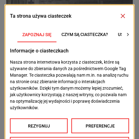
Hulajnogi w Odrze – to
nie tylko wandalizm
Aby zminimalizować problem, potrzebna jest też
kampania edukacyjna, która nauczyłaby
mieszkańców korzystania z hulajnóg w sposób
odpowiedzialny. Warto przypominać, że zostawienie
hulajnogi na środku chodnika nie jest tylko
„niewinnym” zaniedbaniem, ale może utrudniać życie
innym. Odpowiedzialne podejście do
współdzielonych pojazdów jest kluczowe, aby mogły