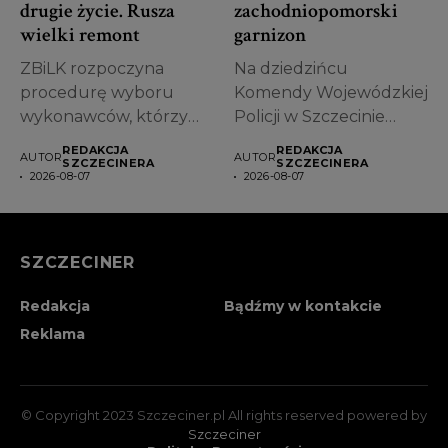
drugie życie. Rusza
zachodniopomorski
wielki remont
garnizon
ZBiLK rozpoczyna
Na dziedzińcu
procedurę wyboru
Komendy Wojewódzkiej
wykonawców, którzy
Policji w Szczecinie
zajmą się kompleksową
odbyło się uroczyste
REDAKCJA
REDAKCJA
AUTOR
AUTOR
modernizacją
ślubowanie nowych...
SZCZECINERA
SZCZECINERA
2026-08-07
2026-08-07
pierwszych kamienic...
SZCZECINER
Redakcja
Bądźmy w kontakcie
Reklama
© Copyright 2023 Szczeciner.pl All rights reserved powered by
Szczeciner