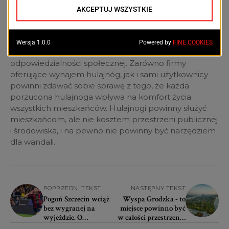
one rzeczywiście poprawić jakość życia mieszkańców,
a nie stać się przyczyną frustracji.
Ostatecznie problem hulajnóg to nie tylko kwestia
regulacji związanych z zasadami użytkowania, ale też
odpowiedzialności społecznej. Zarówno firmy
oferujące wynajem hulajnóg, jak i sami użytkownicy
powinni zdawać sobie sprawę z tego, że każda
porzucona hulajnoga wpływa na komfort życia
wszystkich mieszkańców. Hulajnogi powinny służyć
mieszkańcom, ale nie kosztem przestrzeni publicznej
i środowiska, i na pewno nie powinny być narzędziem
dla wandali.
POPRZEDNI TEKST
NASTĘPNY TEKST
Pogoń Szczecin wciąż
Wyspa Grodzka - to
bez wygranej na
miejsce powinno być
wyjeździe. O
w całości przestrzenią
europejskie puchary
publiczną?