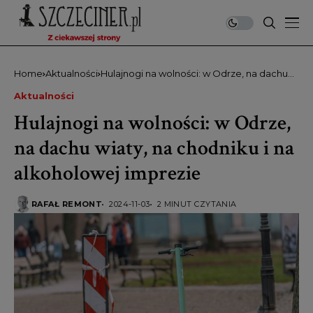
Home
Aktualności
Hulajnogi na wolności: w Odrze, na dachu
wiaty, na chodniku i na alkoholowej
Aktualności
imprezie
Hulajnogi na wolności: w Odrze,
na dachu wiaty, na chodniku i na
alkoholowej imprezie
RAFAŁ REMONT
2024-11-03
2 MINUT CZYTANIA