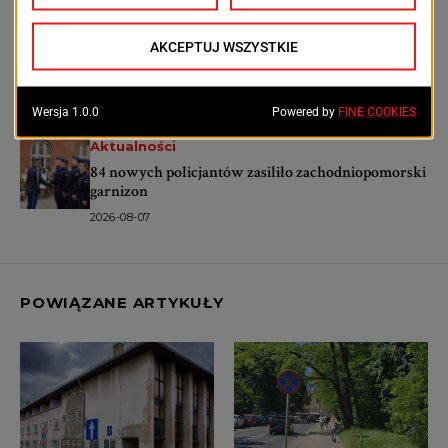
Aktualności
Historyczne kamienice przy Kolumba dostaną
drugie życie. Rusza wielki remont
2026-08-07
Aktualności
84 nowych policjantów zasiliło zachodniopomorski
garnizon
2026-08-07
POWIĄZANE ARTYKUŁY