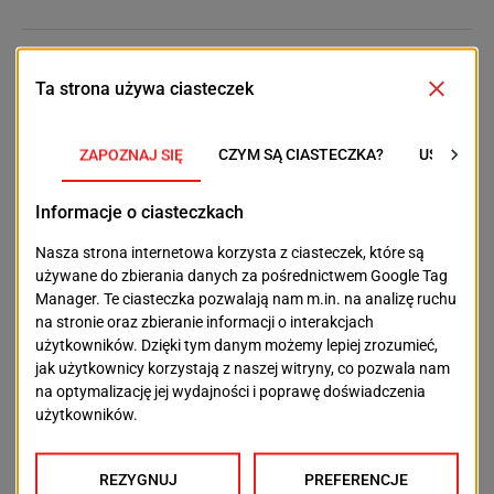
POPRZEDNI TEKST
NASTĘPNY TEKST
Greenpeace Polska
Niewiele ponad
apeluje i przypomina:
tydzień do
"Czekamy na
szczecińskiego
realizację tej obietnicy"
Oktoberfestu
OSTATNIE ARTYKUŁY
Aktualności
Szpital Wojewódzki przejdzie metamorfozę.
Powstanie nowoczesne centrum dla pacjentów
2026-08-07
Aktualności
Nowe miejsca parkingowe przy Starkiewicza w
Szczecinie. Wybrano wykonawcę
2026-08-07