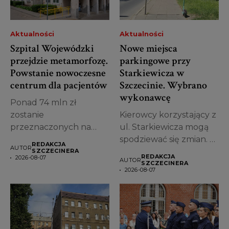
Aktualności
Aktualności
Szpital Wojewódzki
Nowe miejsca
przejdzie metamorfozę.
parkingowe przy
Powstanie nowoczesne
Starkiewicza w
centrum dla pacjentów
Szczecinie. Wybrano
wykonawcę
Ponad 74 mln zł
zostanie
Kierowcy korzystający z
przeznaczonych na
ul. Starkiewicza mogą
przebudowę jednego z
spodziewać się zmian. W
REDAKCJA
AUTOR
najstarszych obiektów...
Szczecinie wybrano...
SZCZECINERA
REDAKCJA
2026-08-07
AUTOR
SZCZECINERA
2026-08-07