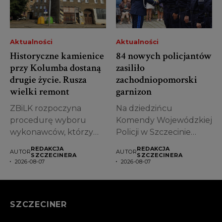
Aktualności
Aktualności
Historyczne kamienice
84 nowych policjantów
przy Kolumba dostaną
zasiliło
drugie życie. Rusza
zachodniopomorski
wielki remont
garnizon
ZBiLK rozpoczyna
Na dziedzińcu
procedurę wyboru
Komendy Wojewódzkiej
wykonawców, którzy
Policji w Szczecinie
zajmą się kompleksową
odbyło się uroczyste
REDAKCJA
REDAKCJA
AUTOR
AUTOR
modernizacją
ślubowanie nowych...
SZCZECINERA
SZCZECINERA
2026-08-07
2026-08-07
pierwszych kamienic...
SZCZECINER