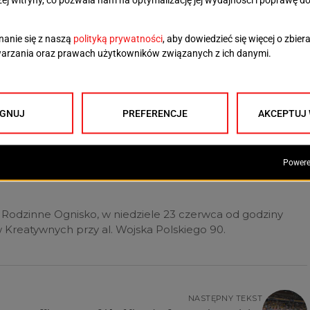
wy i fotobudka – informuje Maciej Homis,
. pomocy społecznej.
zinny Festyn w Alei Wojska Polskiego. Od godziny 11
rakcje. Będzie to świetna okazja do rodzinnego
ędzie można bawić się przy muzyce, aktywnie spędzić
tów – m. in. Szczecińskiej Trzynastki, Chóru
ecińskich szkół. Dla dzieci zaplanowano również
odzinne Ognisko, w niedziele 23 czerwca od godziny
Kreatywnych przy al. Wojska Polskiego 90.
NASTĘPNY TEKST