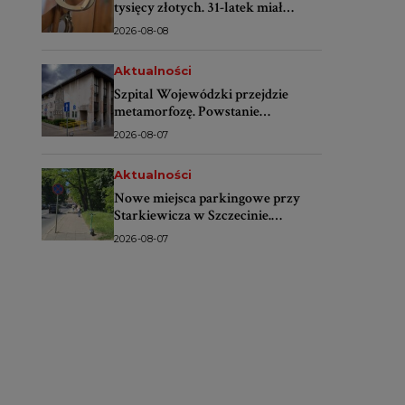
tysięcy złotych. 31-latek miał
oszukiwać banki
2026-08-08
Aktualności
Szpital Wojewódzki przejdzie
metamorfozę. Powstanie
nowoczesne centrum dla
2026-08-07
pacjentów
Aktualności
Nowe miejsca parkingowe przy
Starkiewicza w Szczecinie.
Wybrano wykonawcę
2026-08-07