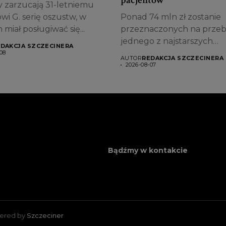
pacjentów
y zarzucają 31-letniemu
wi G. serię oszustw, w
Ponad 74 mln zł zostanie
 miał posługiwać się...
przeznaczonych na prz
jednego z najstarszych
DAKCJA SZCZECINERA
obiektów...
08
AUTOR
REDAKCJA SZCZECINERA
2026-08-07
Bądźmy w kontakcie
wered by
Szczeciner