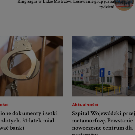
King zagra w Lidze Mistrzów. Losowanie grup już za
tydzień!
ości
Aktualności
ione dokumenty i setki
Szpital Wojewódzki przej
 złotych. 31-latek miał
metamorfozę. Powstanie
wać banki
nowoczesne centrum dla