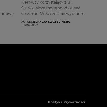
Kierowcy korzystający z ul.
Starkiewicza mogą spodziewać
ebudowę
się zmian. W Szczecinie wybrano...
AUTOR
REDAKCJA SZCZECINERA
2026-08-07
Polityka Prywatności