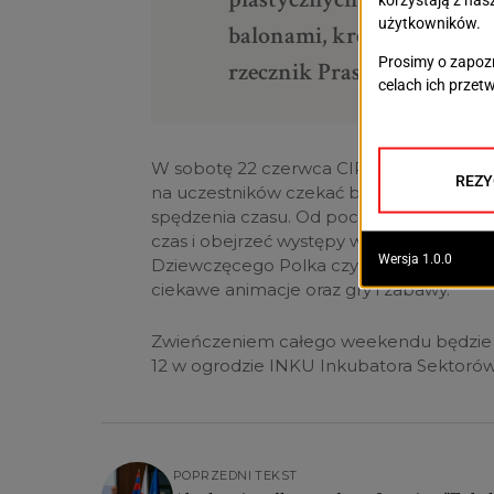
balonami, kreatywne zaba
rzecznik Prasowy miasta ds
W sobotę 22 czerwca CIR zaprasza na Rod
na uczestników czekać będą przeróżne at
spędzenia czasu. Od początku imprezy b
czas i obejrzeć występy wspaniałych artys
Dziewczęcego Polka czy tancerzy ze szcz
ciekawe animacje oraz gry i zabawy.
Zwieńczeniem całego weekendu będzie R
12 w ogrodzie INKU Inkubatora Sektorów 
POPRZEDNI TEKST