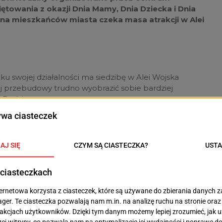
iętowania z okazji Dnia Mamy, Dnia Dziecka i Dnia
na mieszkańców miasta czeka masa atrakcji w Alei
u swojej działalności ma siedzibę w Alei Wojska
j przebudowy trudno wyobrazić sobie bardziej
 Rodziny.
ek 21 czerwca CIR zaprasza wszystkich
do swojej siedziby przy al. Wojska
dowiedzieć się z jakiej oferty wsparcia i
ć rodziny oraz poznać bliżej
szych czekać będzie mini wystawa prac
 CIR”, malowanie kredą, stoisko z