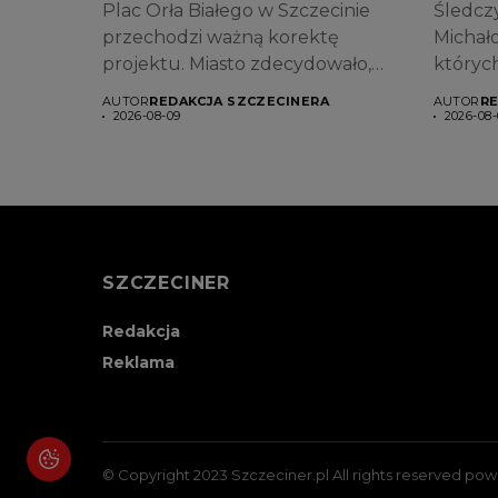
Plac Orła Białego w Szczecinie
Śledcz
przechodzi ważną korektę
Michało
projektu. Miasto zdecydowało,
których
że...
AUTOR
REDAKCJA SZCZECINERA
AUTOR
RE
2026-08-09
2026-08-
SZCZECINER
Redakcja
Reklama
© Copyright 2023 Szczeciner.pl All rights reserved po