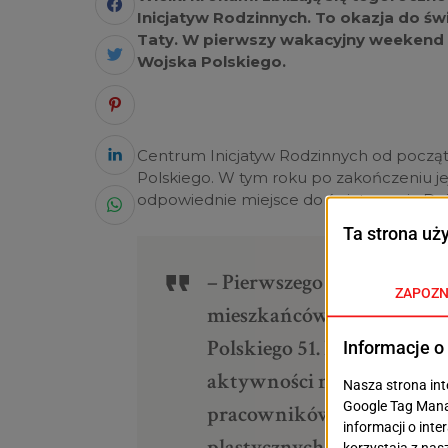
Inicjatyw Rodzinnych. To okazja do św
Taty. W pierwszy wakacyjny weekend 
Wojska Polskiego.
Centrum Inicjatyw Rodzinnych od początk
Polskiego. W tym roku po zakończeniu je
odpowiednie miejsce do świętowania Dni
– Pierwszego dnia, w piąt
mieszkańców na spotkanie 
Polskiego 51. Będzie można 
aktywności mogą skorzysta
pracowników. Dla najmłod
plastycznych „Rodzinnie w