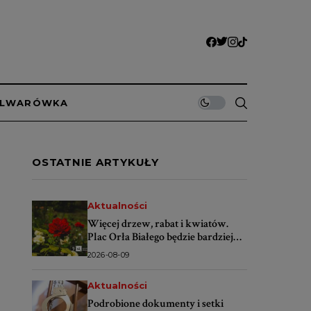
ULWARÓWKA
OSTATNIE ARTYKUŁY
Aktualności
Więcej drzew, rabat i kwiatów.
Plac Orła Białego będzie bardziej
zielony
2026-08-09
Aktualności
Podrobione dokumenty i setki