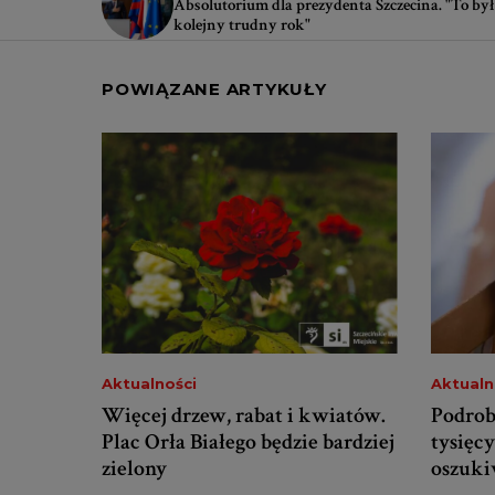
Absolutorium dla prezydenta Szczecina. "To był
kolejny trudny rok"
POWIĄZANE ARTYKUŁY
Aktualności
Aktualn
Więcej drzew, rabat i kwiatów.
Podrob
Plac Orła Białego będzie bardziej
tysięcy
zielony
oszuki