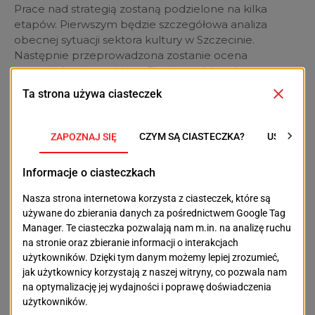
Prace nad strategią zostaną podzielone na kilka
etapów. Pierwszym będzie szczegółowa analiza
obecnej sytuacji sektora kultury w Szczecinie.
Następnie przeprowadzona zostanie ocena
potencjału miasta, identyfikacja problemów oraz
konsultacje z mieszkańcami i przedstawicielami
środowisk twórczych. Dopiero na tej podstawie
powstaną rekomendacje i konkretne kierunki działań
na kolejne lata. Wydział Kultury zapowiada, że
szczegółowy harmonogram konsultacji i spotkań
zostanie przedstawiony po rozpoczęciu formalnej
realizacji projektu.
Twórcy programu podkreślają, że kultura zmienia się
dziś szybciej niż kiedykolwiek wcześniej. Rosnąca rola
wydarzeń plenerowych, aktywności lokalnych
społeczności, nowych technologii czy działań
realizowanych poza tradycyjnymi instytucjami sprawia,
że miasta muszą na nowo definiować swoją politykę
kulturalną. Strategiczny Program Kultury Miasta