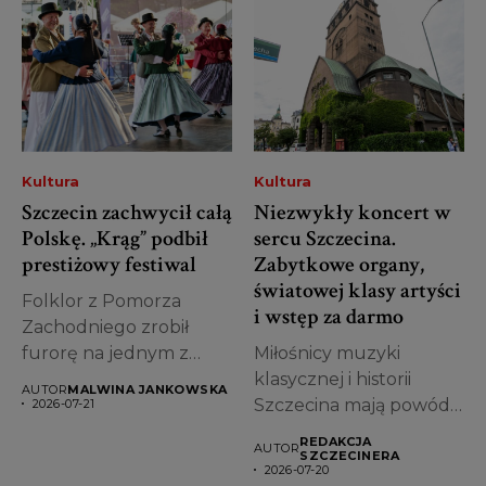
Kultura
Kultura
Szczecin zachwycił całą
Niezwykły koncert w
Polskę. „Krąg” podbił
sercu Szczecina.
prestiżowy festiwal
Zabytkowe organy,
światowej klasy artyści
Folklor z Pomorza
i wstęp za darmo
Zachodniego zrobił
furorę na jednym z
Miłośnicy muzyki
najważniejszych
klasycznej i historii
AUTOR
MALWINA JANKOWSKA
wydarzeń
Szczecina mają powód,
2026-07-21
kulturalnych...
by już dziś zapisać...
REDAKCJA
AUTOR
SZCZECINERA
2026-07-20