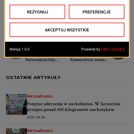
Szczecin 2035 ma pomóc odpowiedzieć na te zmiany
i określić, jaką rolę kultura będzie odgrywać w rozwoju
miasta w nadchodzących latach.
POPRZEDNI TEKST
NASTĘPNY TEKST
Setny rejs promu
Noc Kupały wraca do
Jantar Unity. Prom ze
Szczecina.
Świnoujścia bije
Komandoria zamieni
rekordy już po kilku
się w żywe
miesiącach służby
średniowiecze
OSTATNIE ARTYKUŁY
Aktualności
Potężne uderzenie w narkobiznes. W Szczecinie
przejęto ponad 450 kilogramów narkotyków
2026-08-06
Aktualności