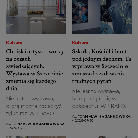
Kultura
Kultura
Chiński artysta tworzy
Szkoła, Kościół i bunt
na oczach
pod jednym dachem. Ta
zwiedzających.
wystawa w Szczecinie
Wystawa w Szczecinie
zmusza do zadawania
zmienia się każdego
trudnych pytań
dnia
Nie jest to wystawa,
Nie jest to wystawa,
którą ogląda się w
którą można zobaczyć
pośpiechu. W TRAFO
tylko raz. W TRAFO
Trafostacji...
AUTOR
MALWINA JANKOWSKA
Trafostacji...
2026-07-28
AUTOR
MALWINA JANKOWSKA
2026-07-29