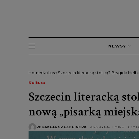
NEWSY
Home
Kultura
Szczecin literacką stolicą? Brygida Helb
Kultura
Szczecin literacką sto
nową „pisarką miejsk
REDAKCJA SZCZECINERA
2025-03-04
1 MINUT CZYT