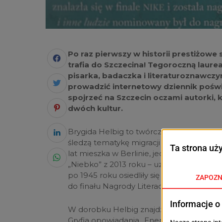
Po raz pierwszy w historii prestiżow
trafia do Szczecina! Tegoroczną laure
pisarka, badaczka i literaturoznawczy
prowadzić internetowy dziennik poświ
spojrzeć na Szczecin oczami autorki, 
dwóch kultur.
Brygida Helbig to twórczyni doskonale zn
śledzą tematykę migracji i polsko-niemie
lat mieszka w Berlinie, jednak jej pisars
„Niebko” z 2013 roku – uznawana za jej naj
po 1945 roku osiedliły się na Pomorzu Za
do finału Nagrody Literackiej „Nike” w 20
W dorobku Helbig znajdziemy także „Pał
Gryfia opowiadania „Enerdowce i inne ludz