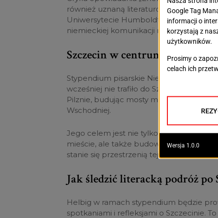
również uznaną literaturoznawczynią – 
Uniwersytecie Humboldta w Berlinie, specj
niemieckiej komunikacji międzykulturowe
Szczecin w centrum europejskie
Stypendium pisarskie Niemieckiego Forum
wcześniej nie trafiło do Szczecina. Wcześ
Pilznie, budując mosty międzykulturowe
Wschodniej.
Jego celem jest nie tylko dokumentowan
mieście, ale także budowanie dialogu i z
stanie się przestrzenią tej wyjątkowej inic
Jak śledzić literacką podróż po 
Helbig w ramach stypendium będzie prowa
spotkaniami i refleksjami o Szczecinie. T