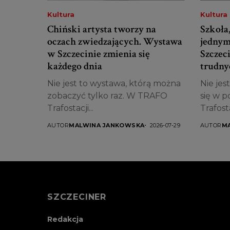
Kultura
Kultura
Chiński artysta tworzy na
Szkoła,
oczach zwiedzających. Wystawa
jednym
w Szczecinie zmienia się
Szczec
każdego dnia
trudny
Nie jest to wystawa, którą można
Nie jes
zobaczyć tylko raz. W TRAFO
się w 
Trafostacji...
Trafostac
AUTOR
MALWINA JANKOWSKA
2026-07-29
AUTOR
M
SZCZECINER
Redakcja