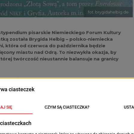
fot. brygidahelbig.de
e stypendium pisarskie Niemieckiego Forum Kultury
atką została Brygida Helbig – polsko-niemiecka
ni, która od czerwca do października będzie
ęcony miastu nad Odrą. To niezwykła okazja, by
której twórczość nieustannie balansuje na granicy
ana miłośnikom literatury, szczególnie tym, którzy
ckich relacji kulturowych. Urodzona w Szczecinie, od
two często powraca do rodzinnych stron. Powieść
bardziej osobistą książkę – opisuje losy rodzin, które
chodnim. Książka zdobyła ogromne uznanie, trafiając
14 roku.
ówę”, „Inną od siebie”, czy nominowane do Nagrody
ie, czyli jak nie zostałem bohaterem”. Autorka jest