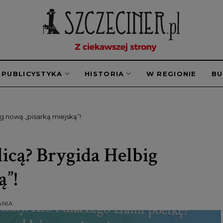
PUBLICYSTYKA
HISTORIA
W REGIONIE
B
ig nową „pisarką miejską”!
licą? Brygida Helbig
ą”!
ANIA