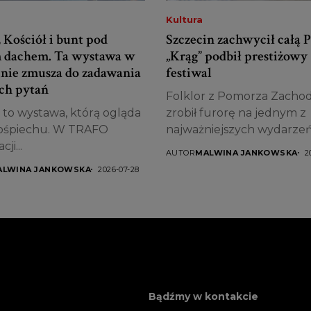
Kultura
 Kościół i bunt pod
Szczecin zachwycił całą P
 dachem. Ta wystawa w
„Krąg” podbił prestiżowy
inie zmusza do zadawania
festiwal
ch pytań
Folklor z Pomorza Zacho
t to wystawa, którą ogląda
zrobił furorę na jednym z
pośpiechu. W TRAFO
najważniejszych wydarze
ji...
kulturalnych...
AUTOR
MALWINA JANKOWSKA
2
ALWINA JANKOWSKA
2026-07-28
Bądźmy w kontakcie