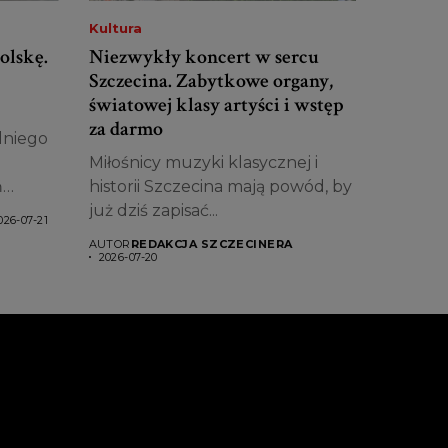
Kultura
olskę.
Niezwykły koncert w sercu
Szczecina. Zabytkowe organy,
światowej klasy artyści i wstęp
za darmo
dniego
Miłośnicy muzyki klasycznej i
ń
historii Szczecina mają powód, by
już dziś zapisać...
026-07-21
AUTOR
REDAKCJA SZCZECINERA
2026-07-20