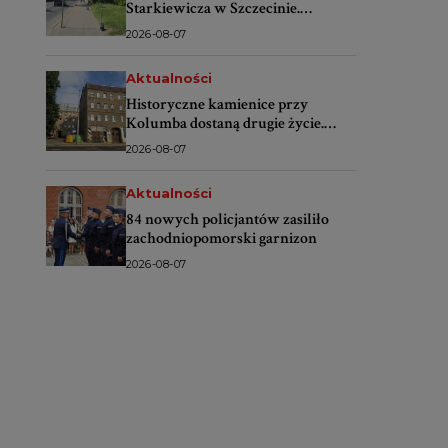
Starkiewicza w Szczecinie.
Wybrano wykonawcę
2026-08-07
Aktualności
Historyczne kamienice przy
Kolumba dostaną drugie życie.
Rusza wielki remont
2026-08-07
Aktualności
84 nowych policjantów zasiliło
zachodniopomorski garnizon
2026-08-07