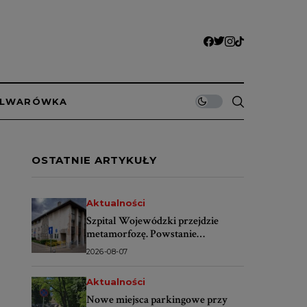
ULWARÓWKA
OSTATNIE ARTYKUŁY
Aktualności
Szpital Wojewódzki przejdzie
metamorfozę. Powstanie
nowoczesne centrum dla
2026-08-07
pacjentów
Aktualności
Nowe miejsca parkingowe przy