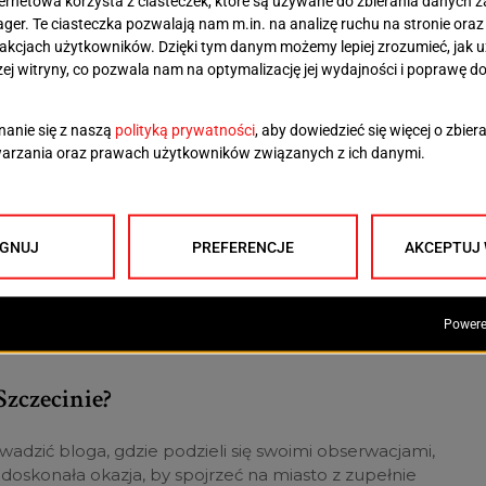
wykładała na Uniwersytecie Ruhry w Bochum i
alizując się w literaturze migracyjnej oraz polsko-
j.
j literatury
 Kultury jest przyznawane od 16 lat, ale nigdy
niej projekt gościł w Gdańsku, Wrocławiu, Olsztynie czy
 i podkreślając wspólne dziedzictwo Europy Środkowo-
ie doświadczeń literackich i społecznych w danym
rozumienia między narodami. Teraz to właśnie Szczecin
jatywy.
Szczecinie?
dzić bloga, gdzie podzieli się swoimi obserwacjami,
o doskonała okazja, by spojrzeć na miasto z zupełnie