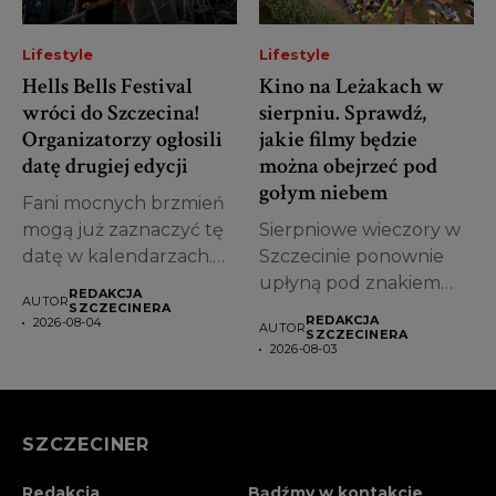
Lifestyle
Lifestyle
Hells Bells Festival
Kino na Leżakach w
wróci do Szczecina!
sierpniu. Sprawdź,
Organizatorzy ogłosili
jakie filmy będzie
datę drugiej edycji
można obejrzeć pod
gołym niebem
Fani mocnych brzmień
mogą już zaznaczyć tę
Sierpniowe wieczory w
datę w kalendarzach.
Szczecinie ponownie
Organizatorzy Hells...
upłyną pod znakiem
REDAKCJA
AUTOR
kina plenerowego.
SZCZECINERA
REDAKCJA
2026-08-04
AUTOR
Przed mieszkańcami...
SZCZECINERA
2026-08-03
SZCZECINER
Redakcja
Bądźmy w kontakcie