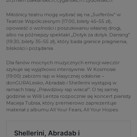
brzmień bałkańskich, cygańskich i żydowskich.
Miłośnicy teatru mogą wybrać się na „Surferów” w
Teatrze Współczesnym (17:00, bilety 45–55 zł),
opowieść o wolności i poszukiwaniu własnej drogi,
albo na późniejszy spektakl „Dotyk za dotyk. Dansing”
(19:30, bilety 35–55 zł), który bada granice pragnienia,
bliskości i pożądania.
Dla fanów mocnych muzycznych emocji wieczór
szykuje się wyjątkowo intensywnie. W Kosmosie
(19:00) zabrzmi rap w klasycznej odsłonie –
donGURALesko, Abradab i Shellerini wystąpią w
ramach trasy „Prawdziwy rap wraca!”. O tej samej
godzinie w Willi Lentza rozpocznie się koncert pianisty
Macieja Tubisa, który premierowo zaprezentuje
materiał z albumu All Your Fears, All Your Hopes.