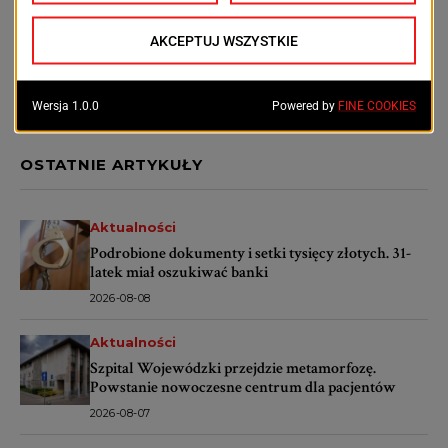
POPRZEDNI TEKST
NASTĘPNY TEKST
Trzy instytucje, jeden
„Szczecin Malowany
cel. Rusza projekt
Paryżem” już dziś w
"Wspólny Bilet – Trzy
Hotelu Jachtowa
wymiary sztuki"
OSTATNIE ARTYKUŁY
Aktualności
Podrobione dokumenty i setki tysięcy złotych. 31-
latek miał oszukiwać banki
2026-08-08
Aktualności
Szpital Wojewódzki przejdzie metamorfozę.
Powstanie nowoczesne centrum dla pacjentów
2026-08-07