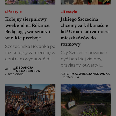
Lifestyle
Lifestyle
Kolejny sierpniowy
Jakiego Szczecina
weekend na Różance.
chcemy za kilkanaście
Będą joga, warsztaty i
lat? Urban Lab zaprasza
wielkie przeboje
mieszkańców do
rozmowy
Szczecińska Różanka po
raz kolejny zamieni się w
Czy Szczecin powinien
centrum wydarzeń dla
być bardziej zielony,
całych...
przyjazny, otwarty i
REDAKCJA
AUTOR
pełen miejsc do...
SZCZECINERA
AUTOR
MALWINA JANKOWSKA
2026-08-06
2026-08-04