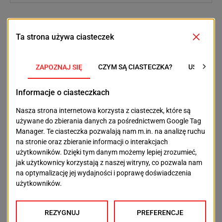
O godzinie 20:00 w Teatrze Letnim startuje
jubileuszowy, 25. Wielki Turniej Tenorów – widowisko
operowe, w którym to publiczność wybierze
zwycięzcę, wręczając mu róże.
Późnym wieczorem szczecińska publiczność ma
kolejne dwie propozycje. Klub After Ego zaprasza na
imprezę „House of Summer vol.2” (start o 21:00), a o
22:00 w Teatrze Polskim rozpocznie się
surrealistyczne widowisko „Melancholie hrabiego
Michała Janickiego herbu Puszcza Wkrzańska”, pełne
dowcipu i groteski.
Tego dnia Szczecin zamieni się w prawdziwą
kulturalną mozaikę – od lokalnego święta w
„Krzemieniu”, przez teatr i klasykę operową, aż po
hip-hop i taneczny house.