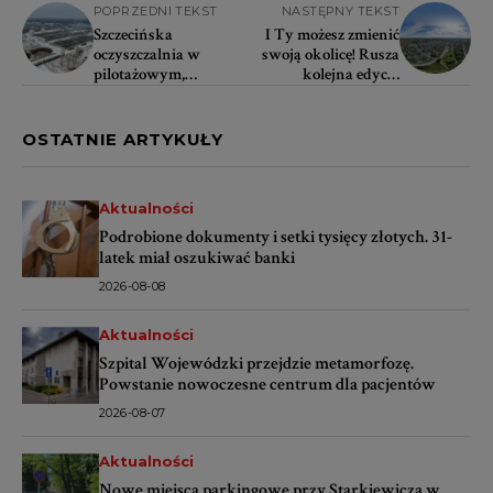
POPRZEDNI TEKST
NASTĘPNY TEKST
Szczecińska
I Ty możesz zmienić
oczyszczalnia w
swoją okolicę! Rusza
pilotażowym,
kolejna edycja
międzynarodowym
Szczecińskiego
projekcie
Budżetu
Obywatelskiego
OSTATNIE ARTYKUŁY
Aktualności
Podrobione dokumenty i setki tysięcy złotych. 31-
latek miał oszukiwać banki
2026-08-08
Aktualności
Szpital Wojewódzki przejdzie metamorfozę.
Powstanie nowoczesne centrum dla pacjentów
2026-08-07
Aktualności
Nowe miejsca parkingowe przy Starkiewicza w