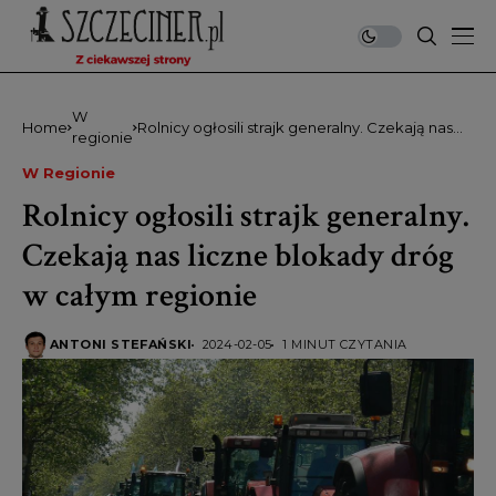
W
Home
Rolnicy ogłosili strajk generalny. Czekają nas
regionie
liczne blokady dróg w całym regionie
W Regionie
Rolnicy ogłosili strajk generalny.
Czekają nas liczne blokady dróg
w całym regionie
ANTONI STEFAŃSKI
2024-02-05
1 MINUT CZYTANIA