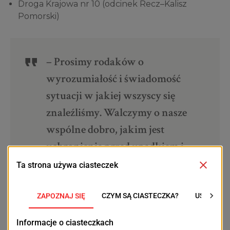
Droga Krajowa nr 10 (odcinek Recz–Kalisz
Pomorski)
– Prosimy rodaków o
wyrozumiałość i świadomość
sytuacji w jakiej wszyscy się
znaleźliśmy. Walczymy o nasze
wspólne dobro, jakim jest
uchronienie przed upadkiem i
bankructwem polskich
rodzinnych, niejednokrotnie
wielopokoleniowych
gospodarstw rolnych – piszą