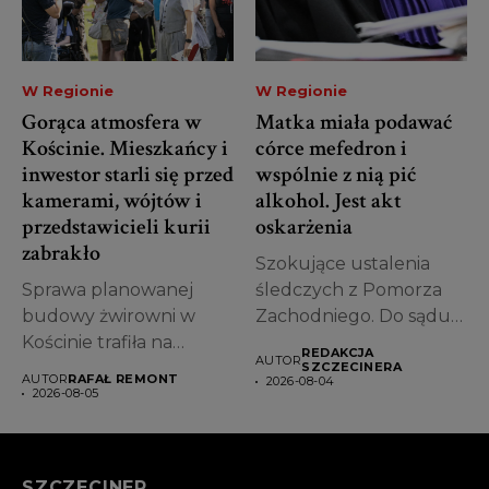
W Regionie
W Regionie
Gorąca atmosfera w
Matka miała podawać
Kościnie. Mieszkańcy i
córce mefedron i
inwestor starli się przed
wspólnie z nią pić
kamerami, wójtów i
alkohol. Jest akt
przedstawicieli kurii
oskarżenia
zabrakło
Szokujące ustalenia
Sprawa planowanej
śledczych z Pomorza
budowy żwirowni w
Zachodniego. Do sądu
Kościnie trafiła na
trafił akt oskarżenia
REDAKCJA
AUTOR
antenę ogólnopolską,
przeciwko...
SZCZECINERA
AUTOR
RAFAŁ REMONT
2026-08-04
wywołując ogromne...
2026-08-05
SZCZECINER