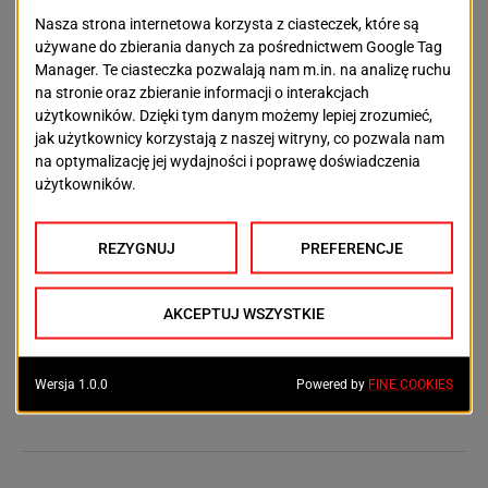
organizatorzy strajku w
oświadczeniu rolniczej
„Solidarności” – W ramach
możliwości, prosimy o unikanie
podróży w każdorazowo
wymienionych obszarach. NSZZ
RI „Solidarność” apeluje o
pokojową formę wyrażania
niezadowolenia i współpracę ze
związkowymi koordynatorami
strajku.