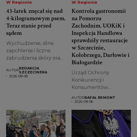
W Regionie
W Regionie
43-latek znęcał się nad
Kontrola gastronomii
4-kilogramowym psem.
na Pomorzu
Teraz stanie przed
Zachodnim. UOKiK i
sądem
Inspekcja Handlowa
sprawdziły restauracje
Wychudzenie, silne
w Szczecinie,
zapchlenie i liczne
Kołobrzegu, Darłowie i
zabrudzenia skóry oraz
Białogardzie
sierści – w takim...
REDAKCJA
AUTOR
Urząd Ochrony
SZCZECINERA
2026-08-08
Konkurencji i
Konsumentów
podsumował pierwsze
AUTOR
RAFAŁ REMONT
półrocze 2026 roku w
2026-08-06
zakresie...