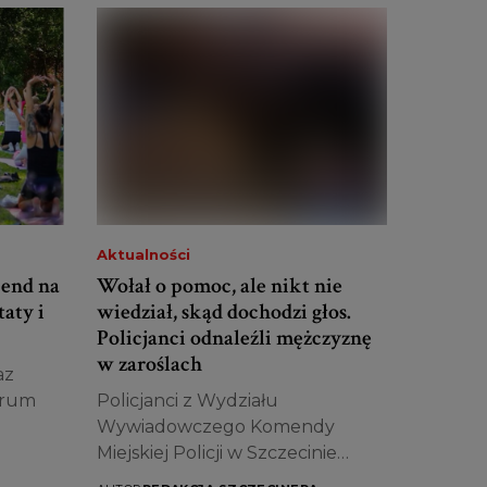
Aktualności
kend na
Wołał o pomoc, ale nikt nie
taty i
wiedział, skąd dochodzi głos.
Policjanci odnaleźli mężczyznę
w zaroślach
az
trum
Policjanci z Wydziału
Wywiadowczego Komendy
Miejskiej Policji w Szczecinie
odnaleźli mężczyznę leżącego...