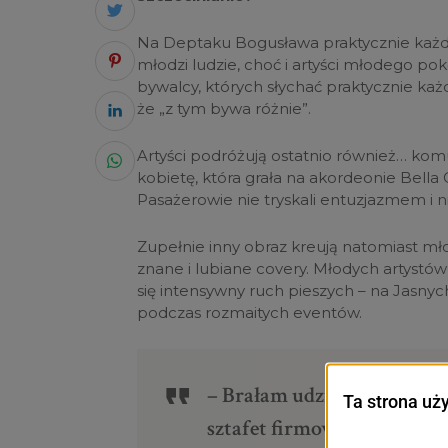
Na Deptaku Bogusława praktycznie każd
młodzi ludzie, choć i artyści młodego poko
bywalcy, których słychać praktycznie każ
że „z tym bywa różnie”.
Artyści podróżują ostatnio również… kom
kobietę, która grała na akordeonie Bella
Pasażerowie nie tryskali entuzjazmem i ni
Zupełnie inny obraz kreują natomiast mło
znane i lubiane covery. Młodych artyst
się intensywny ruch pieszych – na Jasny
podczas rozmaitych eventów.
– Brałam udział w ostatnie
sztafet firmowych i na każ