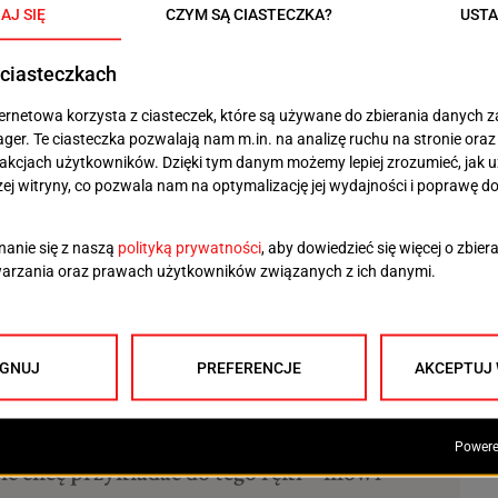
e przyjemne – mówi Anna Giniewska,
dniopomorskiego ds. kultury i edukacji
o takiej formie artystycznej aktywności. W większości
znych artystach, choć nie wszyscy deklarują chęć
 rzadko wrzucam im do kapelusza. Jeśli już,
ały, kilka złotych w monetach jeśli akurat
a to pieniędzy ludziom, którzy grają, gdy
i, to już żebranie… i do tego
ie chcę przykładać do tego ręki – mówi