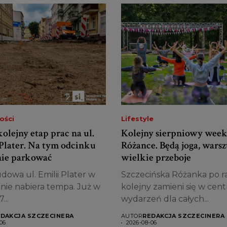
ości
Lifestyle
olejny etap prac na ul.
Kolejny sierpniowy wee
 Plater. Na tym odcinku
Różance. Będą joga, warsz
 nie parkować
wielkie przeboje
owa ul. Emilii Plater w
Szczecińska Różanka po r
nie nabiera tempa. Już w
kolejny zamieni się w cen
...
wydarzeń dla całych...
DAKCJA SZCZECINERA
AUTOR
REDAKCJA SZCZECINERA
06
2026-08-06