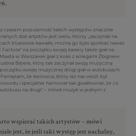
yń.
, z czasem popularność takich występów znacznie
anych dziś artystów jest wielu, którzy „zaczynali na
ulicach bluesowe kawałki, można go było spotkać nawet
 Factora” na początku swojej kariery także grał na
Miasta w Warszawie grał z kolei z kolegami Zbigniew
stina Bibera, który tak zaczynał swoją muzyczną
 początku swojej muzycznej drogi grał w autobusach.
 Pamiętam, że kierowca, który raz nas wiózł, był
powodu i specjalnie hamował tak gwałtownie, że co
 autobusu na drugi” – mówił muzyk w jednym z
 warto wspierać takich artystów – mówi
e jest, że jeśli taki występ jest nachalny,