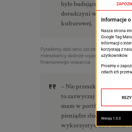
było budujące i niezwykl
doradczyni wojewody zacho
kulturowej.
Pytaliśmy dziś rano szczecinian, co myślą 
mieszkańcy dobrze wypowiadają się o ulic
finansowego wsparcia.
– Nie przeszkadzają mi, ale
to zazwyczaj to małe nomin
mam w portfelu. Nie daję z
pieniądze zbierają ich dziec
wykorzystywanie dzieci. N