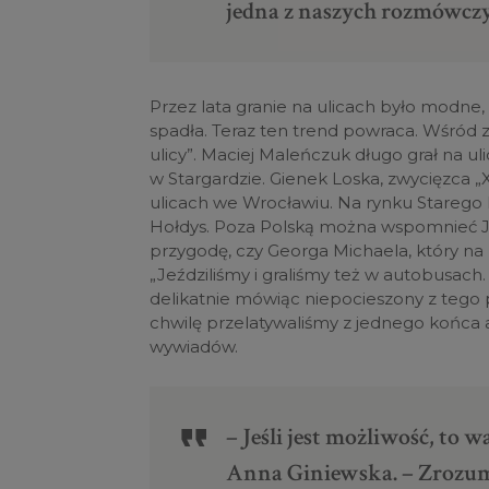
jedna z naszych rozmówcz
Przez lata granie na ulicach było modne
spadła. Teraz ten trend powraca. Wśród zn
ulicy”. Maciej Maleńczuk długo grał na 
w Stargardzie. Gienek Loska, zwycięzca „X
ulicach we Wrocławiu. Na rynku Starego 
Hołdys. Poza Polską można wspomnieć Ju
przygodę, czy Georga Michaela, który na
„Jeździliśmy i graliśmy też w autobusach.
delikatnie mówiąc niepocieszony z tego 
chwilę przelatywaliśmy z jednego końca
wywiadów.
– Jeśli jest możliwość, to
Anna Giniewska. – Zrozumiał