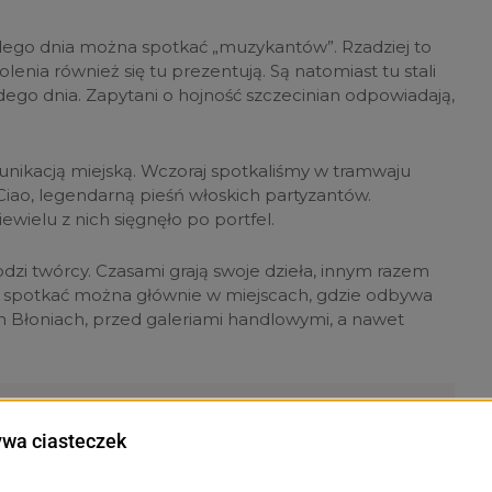
ego dnia można spotkać „muzykantów”. Rzadziej to
lenia również się tu prezentują. Są natomiast tu stali
dego dnia. Zapytani o hojność szczecinian odpowiadają,
unikacją miejską. Wczoraj spotkaliśmy w tramwaju
 Ciao, legendarną pieśń włoskich partyzantów.
ewielu z nich sięgnęło po portfel.
dzi twórcy. Czasami grają swoje dzieła, innym razem
ów spotkać można głównie w miejscach, gdzie odbywa
ch Błoniach, przed galeriami handlowymi, a nawet
j edycji NCDC Business Race, czyli w biegu
dej stacji można było usłyszeć muzyków, to