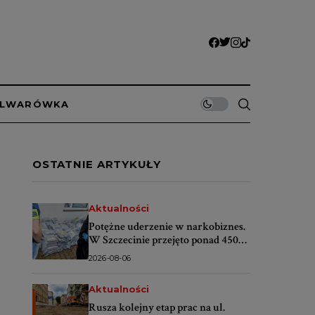
ULWARÓWKA
OSTATNIE ARTYKUŁY
Aktualności
Potężne uderzenie w narkobiznes.
W Szczecinie przejęto ponad 450
kilogramów narkotyków
2026-08-06
Aktualności
Rusza kolejny etap prac na ul.