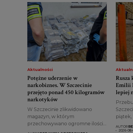
Aktualności
Aktualn
Potężne uderzenie w
Rusza k
narkobiznes. W Szczecinie
Emilii
przejęto ponad 450 kilogramów
lepiej
narkotyków
Przebud
W Szczecinie zlikwidowano
Szczeci
magazyn, w którym
piątek, 7
przechowywano ogromne ilości
AUTOR
RE
narkotyków. Funkcjonariusze
2026-08-