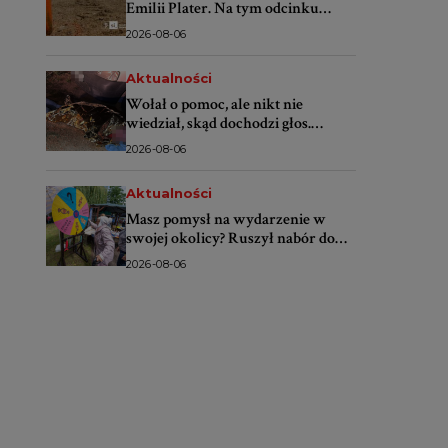
Emilii Plater. Na tym odcinku
lepiej nie parkować
2026-08-06
Aktualności
Wołał o pomoc, ale nikt nie
wiedział, skąd dochodzi głos.
Policjanci odnaleźli mężczyznę w
2026-08-06
zaroślach
Aktualności
Masz pomysł na wydarzenie w
swojej okolicy? Ruszył nabór do
projektu „SMS do lokalsów”
2026-08-06