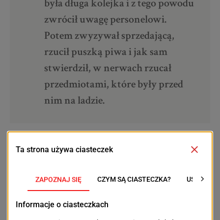
była długa kolejka i z tego powodu
zwrócił uwagę personelowi.
Potem zwyzywał sprzedającą,
rzucił puszką piwa i jak sam
stwierdził, w nerwach rzucał
przedmiotami, które były przed
nim na ladzie.
Mężczyzna odpowie teraz za czyny, które popełnił. To
być może zniechęci go do robienia zakupów po
alkoholu i zachęci w przyszłości do trzymania nerwy
na wodze.