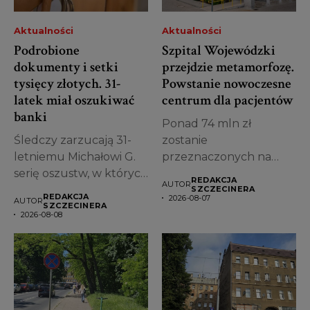
Aktualności
Aktualności
Podrobione
Szpital Wojewódzki
dokumenty i setki
przejdzie metamorfozę.
tysięcy złotych. 31-
Powstanie nowoczesne
latek miał oszukiwać
centrum dla pacjentów
banki
Ponad 74 mln zł
Śledczy zarzucają 31-
zostanie
letniemu Michałowi G.
przeznaczonych na
serię oszustw, w których
przebudowę jednego z
REDAKCJA
AUTOR
miał posługiwać się...
najstarszych obiektów...
SZCZECINERA
REDAKCJA
2026-08-07
AUTOR
SZCZECINERA
2026-08-08