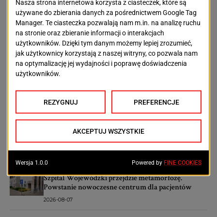
POPRZEDNI TEKST
NASTĘPNY TEKST
Pożar na
Gdzie oddamy głos w
Wyszyńskiego.
wyborach do Sejmu i
Ewakuacja hotelu
Senatu? Zmienią się
lokalizacje siedzib
obwodowych komisji
wyborczych w
OSTATNIE ARTYKUŁY
Szczecinie
Aktualności
Podrobione dokumenty i setki tysięcy złotych. 31-
latek miał oszukiwać banki
2026-08-08
Aktualności
Szpital Wojewódzki przejdzie metamorfozę.
Powstanie nowoczesne centrum dla pacjentów
2026-08-07