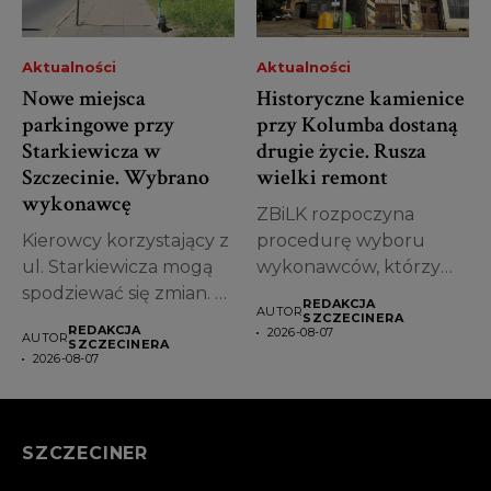
Aktualności
Aktualności
Nowe miejsca
Historyczne kamienice
parkingowe przy
przy Kolumba dostaną
Starkiewicza w
drugie życie. Rusza
Szczecinie. Wybrano
wielki remont
wykonawcę
ZBiLK rozpoczyna
Kierowcy korzystający z
procedurę wyboru
ul. Starkiewicza mogą
wykonawców, którzy
spodziewać się zmian. W
zajmą się kompleksową
REDAKCJA
AUTOR
Szczecinie wybrano...
modernizacją
SZCZECINERA
REDAKCJA
2026-08-07
AUTOR
pierwszych kamienic...
SZCZECINERA
2026-08-07
SZCZECINER