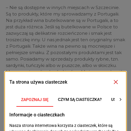
– Nie są dostępne w innych miejscach w Szczecinie.
Są to produkty, które my sprowadzamy z Portugalii.
Na przykład wina butelkowane są w Portugalii, a to
jest duża różnica. Jeśli są butelkowane w Polsce to
zazwyczaj są delikatnie rozcieńczone i smak jest
troszeczkę inny. U nas jednak jest ten oryginalny smak
z Portugalii. Także wina na pewno są mocniejsze i
pełniejsze smaku. Z pozostałymi produktami jest tak
samo. Posiadamy w sprzedaży produkty rybne, tzn.
sardynki, tuńczyki albo w puszcze, albo w słoiczku.
Mamy pasty z oliwek, oliwki, oliwy. Można u nas kupić
również portugalską kawę. Jest wiele produktów z
Portugalii, które są u nas dostępne i właśnie to nas
cechuje.
Które dania cieszą się szczególnym uznaniem
wśród konsumentów?
– Na pewno nasza gwiazda Pastel de Nata i kawa.