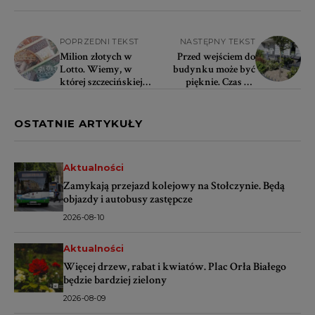
POPRZEDNI TEKST
NASTĘPNY TEKST
Milion złotych w
Przed wejściem do
Lotto. Wiemy, w
budynku może być
której szczecińskiej
pięknie. Czas na
kolekturze padła
Zielone Przedogródki
wygrana
Szczecina
OSTATNIE ARTYKUŁY
Aktualności
Zamykają przejazd kolejowy na Stołczynie. Będą
objazdy i autobusy zastępcze
2026-08-10
Aktualności
Więcej drzew, rabat i kwiatów. Plac Orła Białego
będzie bardziej zielony
2026-08-09