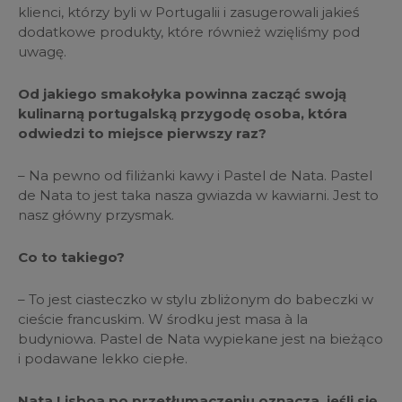
klienci, którzy byli w Portugalii i zasugerowali jakieś
dodatkowe produkty, które również wzięliśmy pod
uwagę.
Od jakiego smakołyka powinna zacząć swoją
kulinarną portugalską przygodę osoba, która
odwiedzi to miejsce pierwszy raz?
– Na pewno od filiżanki kawy i Pastel de Nata. Pastel
de Nata to jest taka nasza gwiazda w kawiarni. Jest to
nasz główny przysmak.
Co to takiego?
– To jest ciasteczko w stylu zbliżonym do babeczki w
cieście francuskim. W środku jest masa à la
budyniowa. Pastel de Nata wypiekane jest na bieżąco
i podawane lekko ciepłe.
Nata Lisboa po przetłumaczeniu oznacza, jeśli się