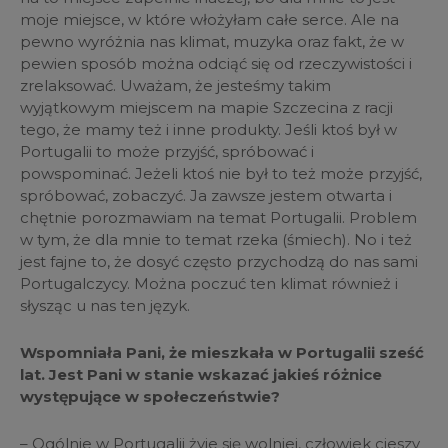
moje miejsce, w które włożyłam całe serce. Ale na
pewno wyróżnia nas klimat, muzyka oraz fakt, że w
pewien sposób można odciąć się od rzeczywistości i
zrelaksować. Uważam, że jesteśmy takim
wyjątkowym miejscem na mapie Szczecina z racji
tego, że mamy też i inne produkty. Jeśli ktoś był w
Portugalii to może przyjść, spróbować i
powspominać. Jeżeli ktoś nie był to też może przyjść,
spróbować, zobaczyć. Ja zawsze jestem otwarta i
chętnie porozmawiam na temat Portugalii. Problem
w tym, że dla mnie to temat rzeka (śmiech). No i też
jest fajne to, że dosyć często przychodzą do nas sami
Portugalczycy. Można poczuć ten klimat również i
słysząc u nas ten język.
Wspomniała Pani, że mieszkała w Portugalii sześć
lat. Jest Pani w stanie wskazać jakieś różnice
występujące w społeczeństwie?
– Ogólnie w Portugalii żyje się wolniej, człowiek cieszy