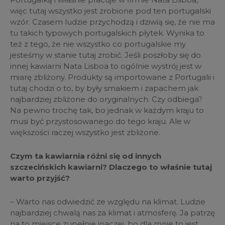
więc tutaj wszystko jest zrobione pod ten portugalski
wzór. Czasem ludzie przychodzą i dziwią się, że nie ma
tu takich typowych portugalskich płytek. Wynika to
też z tego, że nie wszystko co portugalskie my
jesteśmy w stanie tutaj zrobić. Jeśli poszłoby się do
innej kawiarni Nata Lisboa to ogólnie wystrój jest w
miarę zbliżony. Produkty są importowane z Portugalii i
tutaj chodzi o to, by były smakiem i zapachem jak
najbardziej zbliżone do oryginalnych. Czy odbiega?
Na pewno trochę tak, bo jednak w każdym kraju to
musi być przystosowanego do tego kraju. Ale w
większości raczej wszystko jest zbliżone.
Czym ta kawiarnia różni się od innych
szczecińskich kawiarni? Dlaczego to właśnie tutaj
warto przyjść?
– Warto nas odwiedzić ze względu na klimat. Ludzie
najbardziej chwalą nas za klimat i atmosferę. Ja patrzę
na to miejsce zupełnie inaczej, bo dla mnie to jest