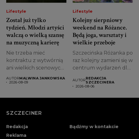
Lifestyle
Lifestyle
Został już tylko
Kolejny sierpniowy
tydzień. Młodzi artyści
weekend na Różance.
walczą o wielką szansę
Będą joga, warsztaty i
na muzyczną karierę
wielkie przeboje
Nie trzeba mieć
Szczecińska Różanka po
kontraktu z wytwórnią
raz kolejny zamieni się w
ani wielkich scenowych
centrum wydarzeń dla
doświadczeń. Trzeba
całych...
AUTOR
MALWINA JANKOWSKA
REDAKCJA
AUTOR
mieć...
2026-08-09
SZCZECINERA
2026-08-06
SZCZECINER
Redakcja
Bądźmy w kontakcie
Reklama