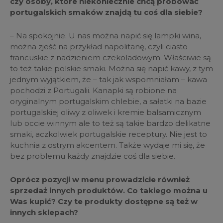
czy osoby, które niekoniecznie chcą próbować
portugalskich smaków znajdą tu coś dla siebie?
– Na spokojnie. U nas można napić się lampki wina,
można zjeść na przykład napolitanę, czyli ciasto
francuskie z nadzieniem czekoladowym. Właściwie są
to też takie polskie smaki. Można się napić kawy, z tym
jednym wyjątkiem, że – tak jak wspomniałam – kawa
pochodzi z Portugalii. Kanapki są robione na
oryginalnym portugalskim chlebie, a sałatki na bazie
portugalskiej oliwy z oliwek i kremie balsamicznym
lub occie winnym ale to też są takie bardzo delikatne
smaki, aczkolwiek portugalskie receptury. Nie jest to
kuchnia z ostrym akcentem. Także wydaje mi się, że
bez problemu każdy znajdzie coś dla siebie.
Oprócz pozycji w menu prowadzicie również
sprzedaż innych produktów. Co takiego można u
Was kupić? Czy te produkty dostępne są też w
innych sklepach?