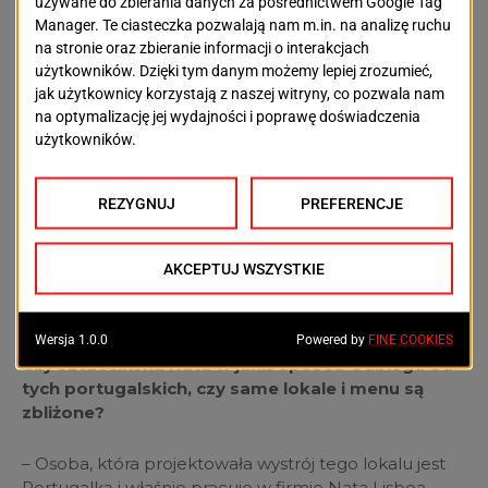
Poza tym, co mnie bardzo cieszy, coraz częściej klienci
przychodzą, by się wyciszyć w towarzystwie lampki
wina. U nas czasami leci fado, czyli ta portugalska
muzyka, czasami inna, ale zawsze portugalska. Też
jest to dobry moment, żeby przyjść, usiąść w fotelu i
napić się lampki wina. Poza tym kanapki też cieszą się
dużym powodzeniem. W swojej ofercie posiadamy
również Sangrię, taką typową portugalską Sangrię,
która jest bardzo owocowa. Pije się ją jak sok, po czym
jak się wstanie to się czuje, że tak powiem (śmiech).
Cieszy mnie też to, że ludzie nie postrzegają nas tylko
jako kawiarnię, gdzie można przyjść, napić się kawy i
zjeść jakieś ciasteczko, ale też coraz więcej ludzi
przychodzi na lampkę Sangrii.
Czy szczecińska Nata w jakiś sposób odbiega od
tych portugalskich, czy same lokale i menu są
zbliżone?
– Osoba, która projektowała wystrój tego lokalu jest
Portugalką i właśnie pracuje w firmie Nata Lisboa,