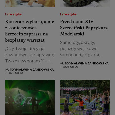
Lifestyle
Lifestyle
Kariera z wyboru, a nie
Przed nami XIV
z konieczności.
Szczeciński Paprykarz
Szczecin zaprasza na
Modelarski
bezpłatny warsztat
Samoloty, okręty,
„Czy Twoje decyzje
pojazdy wojskowe,
zawodowe są naprawdę
samochody, figurki,
Twoimi wyborami?” – to
dioramy, budowle, a
AUTOR
MALWINA JANKOWSKA
pytanie będzie...
nawet modele
2026-08-09
AUTOR
MALWINA JANKOWSKA
freestyle...
2026-08-10