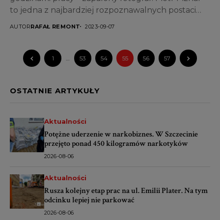
to jedna z najbardziej rozpoznawalnych postaci
fotografii przyrodniczej w...
AUTOR
RAFAŁ REMONT
2023-09-07
1
…
53
54
55
56
57
OSTATNIE ARTYKUŁY
Aktualności
Potężne uderzenie w narkobiznes. W Szczecinie
przejęto ponad 450 kilogramów narkotyków
2026-08-06
Aktualności
Rusza kolejny etap prac na ul. Emilii Plater. Na tym
odcinku lepiej nie parkować
2026-08-06