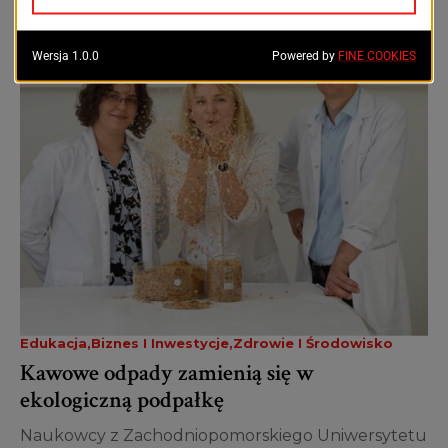
Edukacja
Biznes I Inwestycje
Zdrowie I Środowisko
Kawowe odpady zamienią się w
ekologiczną podpałkę
Naukowcy z Zachodniopomorskiego Uniwersytetu