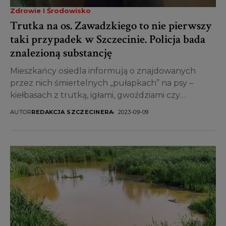
Zdrowie I Środowisko
Trutka na os. Zawadzkiego to nie pierwszy
taki przypadek w Szczecinie. Policja bada
znalezioną substancję
Mieszkańcy osiedla informują o znajdowanych
przez nich śmiertelnych „pułapkach” na psy –
kiełbasach z trutką, igłami, gwoździami czy
rozsypanych trutkach. Takie sytuacje miały...
AUTOR
REDAKCJA SZCZECINERA
2023-09-09