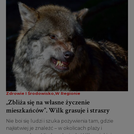
Zdrowie I Środowisko
W Regionie
„Zbliża się na własne życzenie
mieszkańców”. Wilk grasuje i straszy
Nie boi się ludzi i szuka pożywienia tam, gdzie
najłatwiej je znaleźć – w okolicach plaży i