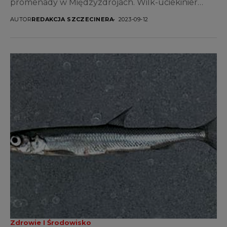
promenady w Międzyzdrojach. Wilk-uciekinier
straszy turystów...
AUTOR
REDAKCJA SZCZECINERA
2023-09-12
Zdrowie I Środowisko