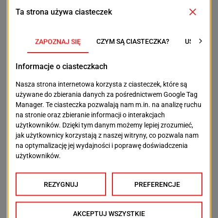
Zdrowie I Środowisko
Trwa walka z zanieczyszczeniem Jeziora
Słonecznego. Jak ma zadziałać
wprowadzana do wody substancja?
Wciąż trwa zakaz zbliżania się do Jeziora
Słonecznego na Gumieńcach. Obecnie
wprowadzany w życie jest pierwszy z planów
usunięcia zanieczyszczenia, przedstawiony przez...
AUTOR
REDAKCJA SZCZECINERA
2023-09-10