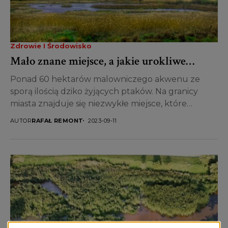
Zdrowie I Środowisko
Mało znane miejsce, a jakie urokliwe…
Ponad 60 hektarów malowniczego akwenu ze
sporą ilością dziko żyjących ptaków. Na granicy
miasta znajduje się niezwykłe miejsce, które
zachwyci ornitologów, fotografów, a...
AUTOR
RAFAŁ REMONT
2023-09-11