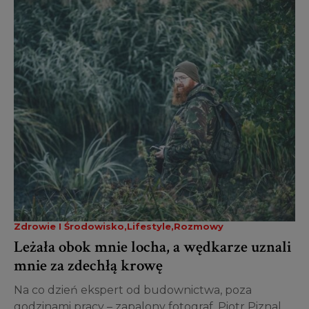
Zdrowie I Środowisko
Lifestyle
Rozmowy
Leżała obok mnie locha, a wędkarze uznali
mnie za zdechłą krowę
Na co dzień ekspert od budownictwa, poza
godzinami pracy – zapalony fotograf. Piotr Piznal