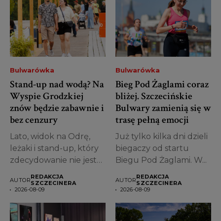
Bulwarówka
Bulwarówka
Stand-up nad wodą? Na
Bieg Pod Żaglami coraz
Wyspie Grodzkiej
bliżej. Szczecińskie
znów będzie zabawnie i
Bulwary zamienią się w
bez cenzury
trasę pełną emocji
Lato, widok na Odrę,
Już tylko kilka dni dzieli
leżaki i stand-up, który
biegaczy od startu
zdecydowanie nie jest
Biegu Pod Żaglami. W...
propozycją...
REDAKCJA
REDAKCJA
AUTOR
AUTOR
SZCZECINERA
SZCZECINERA
2026-08-09
2026-08-09