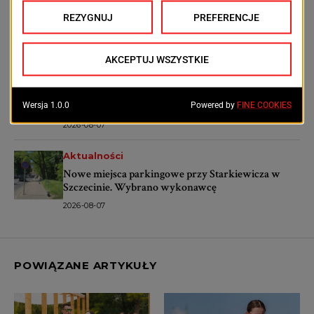
Podrobione dokumenty i setki tysięcy złotych. 31-
latek miał oszukiwać banki
2026-08-08
Aktualności
Szpital Wojewódzki przejdzie metamorfozę.
Powstanie nowoczesne centrum dla pacjentów
2026-08-07
Aktualności
Nowe miejsca parkingowe przy Starkiewicza w
Szczecinie. Wybrano wykonawcę
2026-08-07
POWIĄZANE ARTYKUŁY