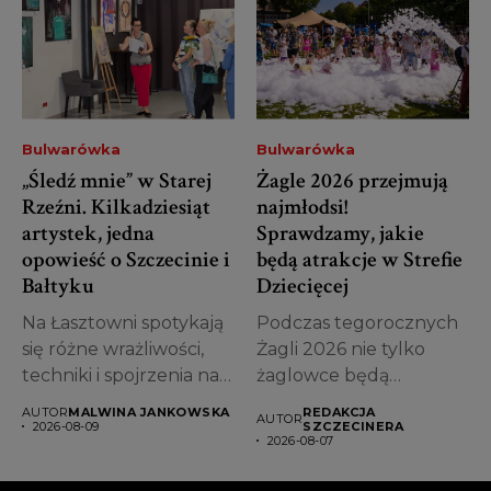
Bulwarówka
Bulwarówka
„Śledź mnie” w Starej
Żagle 2026 przejmują
Rzeźni. Kilkadziesiąt
najmłodsi!
artystek, jedna
Sprawdzamy, jakie
opowieść o Szczecinie i
będą atrakcje w Strefie
Bałtyku
Dziecięcej
Na Łasztowni spotykają
Podczas tegorocznych
się różne wrażliwości,
Żagli 2026 nie tylko
techniki i spojrzenia na
żaglowce będą
miejsce, w...
przyciągać uwagę
AUTOR
MALWINA JANKOWSKA
REDAKCJA
AUTOR
mieszkańców i...
2026-08-09
SZCZECINERA
2026-08-07