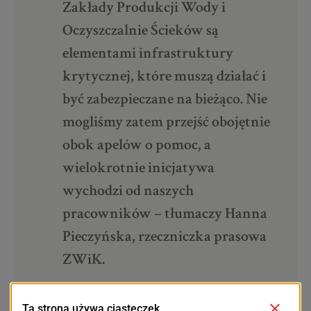
Zakłady Produkcji Wody i
Oczyszczalnie Ścieków są
elementami infrastruktury
krytycznej, które muszą działać i
być zabezpieczane na bieżąco. Nie
mogliśmy zatem przejść obojętnie
obok apelów o pomoc, a
wielokrotnie inicjatywa
wychodzi od naszych
pracowników – tłumaczy Hanna
Pieczyńska, rzeczniczka prasowa
ZWiK.