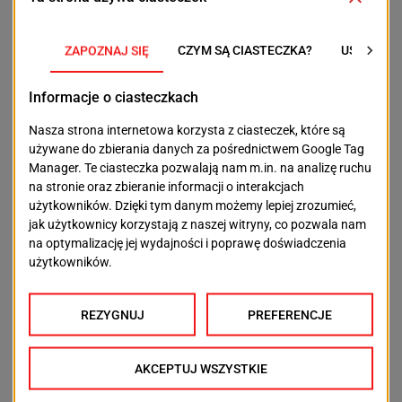
Podkreśla, że potrzeb jest jeszcze bardzo dużo.
Przypominamy, że poza żywnością i środkami
czystości powodzianie obecnie potrzebują także
następujących rzeczy: wiadra, mopy, łopaty do
usuwania szlamu, rękawice robocze, kalosze, szczotki,
ścierki, elektronika – powerbanki, latarki, koce i
śpiwory. Żegluga Szczecińska jako organizator zbiórki
w Netto Arenie apeluje także o każdą ilość kartonów,
foli stretch oraz europalet, które usprawnią
pakowanie i transport darów.
POPRZEDNI TEKST
NASTĘPNY TEKST
Na Matejki znowu
Niebawem odbędą się
utrudnienia: zawężono
wybory do
pasy ruchu
Młodzieżowej Rady
Miasta
OSTATNIE ARTYKUŁY