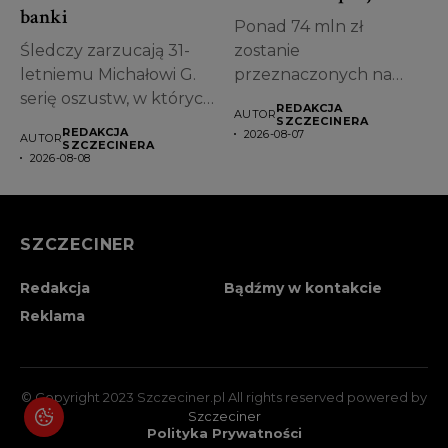
banki
Ponad 74 mln zł
Śledczy zarzucają 31-
zostanie
letniemu Michałowi G.
przeznaczonych na
serię oszustw, w których
przebudowę jednego z
REDAKCJA
AUTOR
miał posługiwać się...
najstarszych obiektów...
SZCZECINERA
REDAKCJA
2026-08-07
AUTOR
SZCZECINERA
2026-08-08
SZCZECINER
Redakcja
Bądźmy w kontakcie
Reklama
© Copyright 2023 Szczeciner.pl All rights reserved powered by
Szczeciner
Polityka Prywatności