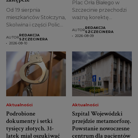
Plac Orła Białego w
Od 19 sierpnia
Szczecinie przechodzi
mieszkańców Stołczyna,
ważną korektę
Skolwina i części Polic
projektu. Miasto
REDAKCJA
AUTOR
czekają spore zmiany...
zdecydowało, że...
SZCZECINERA
REDAKCJA
2026-08-09
AUTOR
SZCZECINERA
2026-08-10
Aktualności
Aktualności
Podrobione
Szpital Wojewódzki
dokumenty i setki
przejdzie metamorfozę.
tysięcy złotych. 31-
Powstanie nowoczesne
latek miał oszukiwać
centrum dla pacjentów