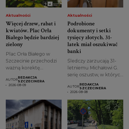
Aktualności
Aktualności
Więcej drzew, rabat i
Podrobione
kwiatów. Plac Orła
dokumenty i setki
Białego będzie bardziej
tysięcy złotych. 31-
zielony
latek miał oszukiwać
banki
Plac Orła Białego w
Szczecinie przechodzi
Śledczy zarzucają 31-
ważną korektę
letniemu Michałowi G.
projektu. Miasto
serię oszustw, w których
REDAKCJA
AUTOR
zdecydowało, że...
miał posługiwać się...
SZCZECINERA
REDAKCJA
2026-08-09
AUTOR
SZCZECINERA
2026-08-08