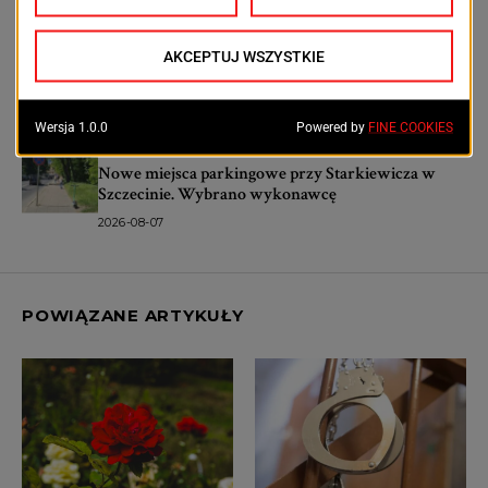
Aktualności
Szpital Wojewódzki przejdzie metamorfozę.
Powstanie nowoczesne centrum dla pacjentów
2026-08-07
Aktualności
Nowe miejsca parkingowe przy Starkiewicza w
Szczecinie. Wybrano wykonawcę
2026-08-07
POWIĄZANE ARTYKUŁY