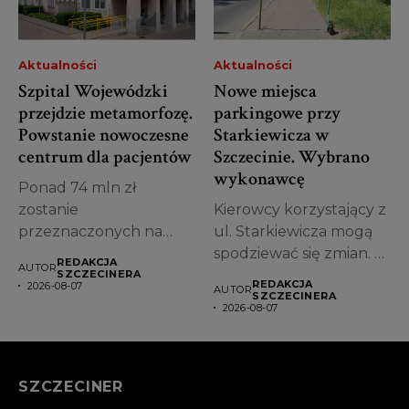
Aktualności
Aktualności
Szpital Wojewódzki
Nowe miejsca
przejdzie metamorfozę.
parkingowe przy
Powstanie nowoczesne
Starkiewicza w
centrum dla pacjentów
Szczecinie. Wybrano
wykonawcę
Ponad 74 mln zł
zostanie
Kierowcy korzystający z
przeznaczonych na
ul. Starkiewicza mogą
przebudowę jednego z
spodziewać się zmian. W
REDAKCJA
AUTOR
najstarszych obiektów...
Szczecinie wybrano...
SZCZECINERA
REDAKCJA
2026-08-07
AUTOR
SZCZECINERA
2026-08-07
SZCZECINER