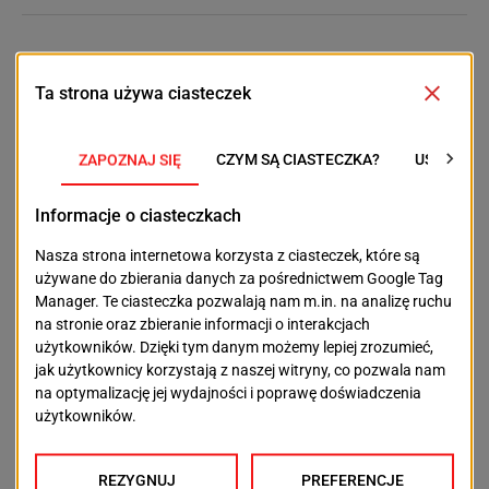
POPRZEDNI TEKST
NASTĘPNY TEKST
Będzie można wejść do
SKM Szczecin–Police
gigantycznego jelita.
coraz bliżej. Ale
Niedziela Zdrowia na
pasażerowie poczekają
Pomorzanach
do 2027 roku
OSTATNIE ARTYKUŁY
Aktualności
Więcej drzew, rabat i kwiatów. Plac Orła Białego
będzie bardziej zielony
2026-08-09
Aktualności
Podrobione dokumenty i setki tysięcy złotych. 31-
latek miał oszukiwać banki
2026-08-08