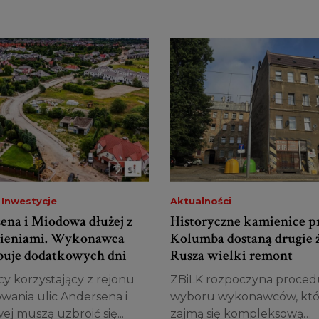
 Inwestycje
Aktualności
ena i Miodowa dłużej z
Historyczne kamienice p
ieniami. Wykonawca
Kolumba dostaną drugie ż
buje dodatkowych dni
Rusza wielki remont
y korzystający z rejonu
ZBiLK rozpoczyna proced
wania ulic Andersena i
wyboru wykonawców, któ
j muszą uzbroić się...
zajmą się kompleksową