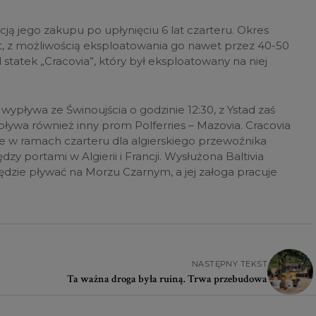
cją jego zakupu po upłynięciu 6 lat czarteru. Okres
lat, z możliwością eksploatowania go nawet przez 40-50
ad statek „Cracovia”, który był eksploatowany na niej
wypływa ze Świnoujścia o godzinie 12:30, z Ystad zaś
 pływa również inny prom Polferries – Mazovia. Cracovia
 w ramach czarteru dla algierskiego przewoźnika
dzy portami w Algierii i Francji. Wysłużona Baltivia
będzie pływać na Morzu Czarnym, a jej załoga pracuje
NASTĘPNY TEKST
Ta ważna droga była ruiną. Trwa przebudowa