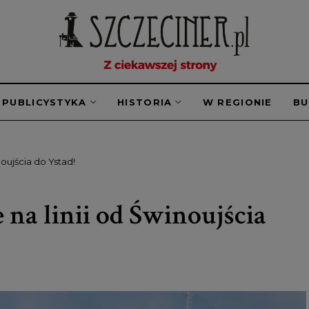
PUBLICYSTYKA
HISTORIA
W REGIONIE
B
inoujścia do Ystad!
e na linii od Świnoujścia