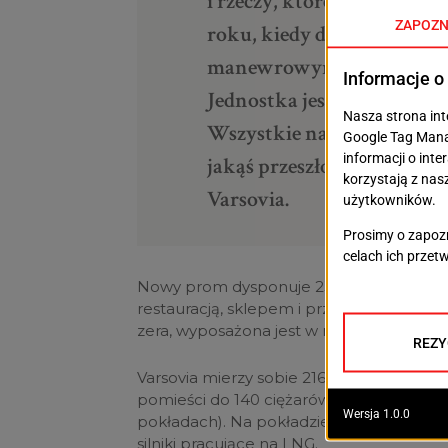
i rzeczy, które przydadzą na
roku, kiedy dajemy sobie c
manewrowym, pod względem
Jednostka jest nowa i to j
Wszystkie nasze poprzedni
jakąś przeszłość – mówi kp
Varsovia.
Nowy prom dysponuje 230 kabinami o róż
restauracją, sklepem i przestrzenią ro
zera, wyposażona jest w nowoczesne sys
Varsovia mierzy sobie 216 m długości, 28 
pomieści do 140 ciężarówek (na trzech 
pokładach). Na pokładzie może podróżow
silniki pracujące na LNG.