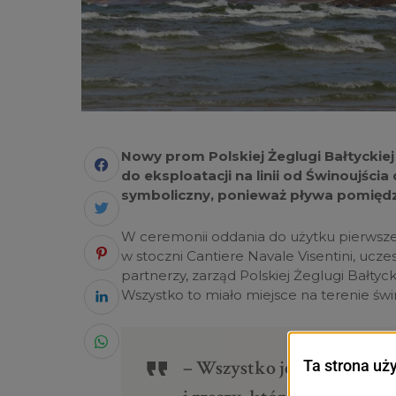
Nowy prom Polskiej Żeglugi Bałtyckiej 
do eksploatacji na linii od Świnoujści
symboliczny, ponieważ pływa pomiędzy
W ceremonii oddania do użytku pierwsz
w stoczni
Cantiere Navale Visentini, uczes
partnerzy, zarząd Polskiej Żeglugi Bałtyc
Wszystko to miało miejsce na terenie ś
– Wszystko jest świeże, no