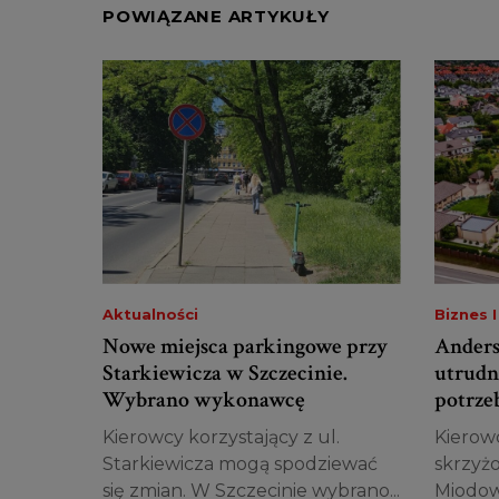
POWIĄZANE ARTYKUŁY
Aktualności
Biznes I
Nowe miejsca parkingowe przy
Anders
Starkiewicza w Szczecinie.
utrudn
Wybrano wykonawcę
potrze
Kierowcy korzystający z ul.
Kierowc
Starkiewicza mogą spodziewać
skrzyżo
się zmian. W Szczecinie wybrano...
Miodowe