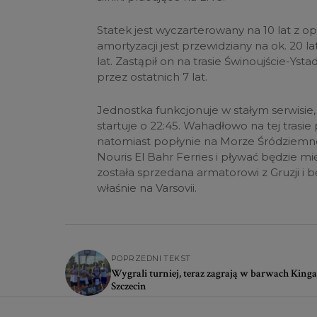
Statek jest wyczarterowany na 10 lat z op
amortyzacji jest przewidziany na ok. 20 
lat. Zastąpił on na trasie Świnoujście-Yst
przez ostatnich 7 lat.
Jednostka funkcjonuje w stałym serwisie, 
startuje o 22:45. Wahadłowo na tej trasie
natomiast popłynie na Morze Śródziemne
Nouris El Bahr Ferries i pływać będzie mię
została sprzedana armatorowi z Gruzji i 
właśnie na Varsovii.
POPRZEDNI TEKST
Wygrali turniej, teraz zagrają w barwach Kinga
Szczecin