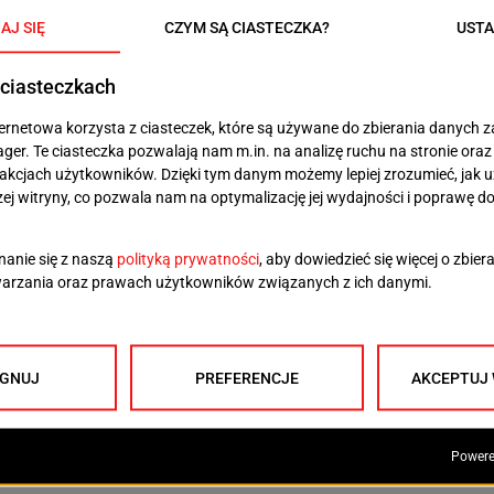
m się w dalszej pracy. To jest taka faza pół
zas na poznanie tej jednostki pod względem
 maszyny, a także i obsługi hotelu.
est ta różnica względem innych promów.
e promy były z rynku wtórnego i miały już
t. ż. w. Olga Sidor, kapitan promu
nych standardach, strefą gastronomiczną z barem i
zrywkową dla pasażerów. Jako jednostka zbudowana od
temy i oparta na współczesnych technologiach.
m szerokości i linię ładunkową o długości 3 km, która
pokładach) i 200 samochodów (na dwóch kolejnych
ać 920 pasażerów i 60 członków załogi. Nowością są