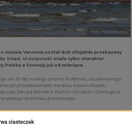
Foto: FB/Polferries
o nazwie Varsovia został dziś oficjalnie przekazany
a do Ystad. Uroczystość miała tylko charakter
 Polską a Szwecją już od miesiąca.
ego od 20 lat nowego promu Polferries, zbudowanego
tniczyli przedstawiciele mediów, lokalni oficjele,
kiej oraz Zarząd Morskich Portów Szczecin i Świnoujście.
winoujskiego terminalu promowego.
we, także my jako załoga uczymy się statku