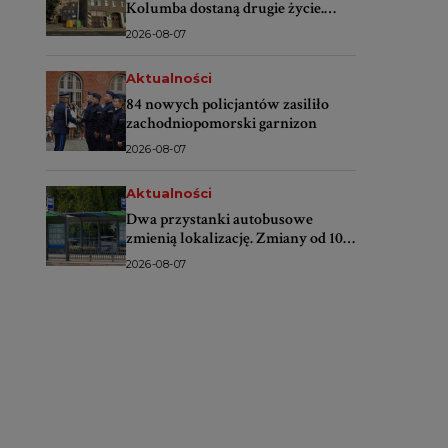
Kolumba dostaną drugie życie.
Rusza wielki remont
2026-08-07
Aktualności
84 nowych policjantów zasiliło
zachodniopomorski garnizon
2026-08-07
Aktualności
Dwa przystanki autobusowe
zmienią lokalizację. Zmiany od 10
sierpnia
2026-08-07