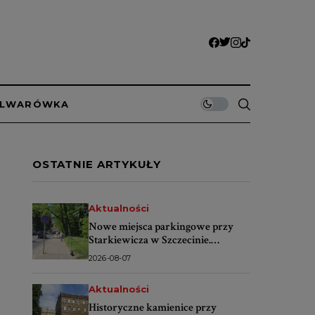
ULWARÓWKA
OSTATNIE ARTYKUŁY
Aktualności
Nowe miejsca parkingowe przy
Starkiewicza w Szczecinie.
Wybrano wykonawcę
2026-08-07
Aktualności
Historyczne kamienice przy