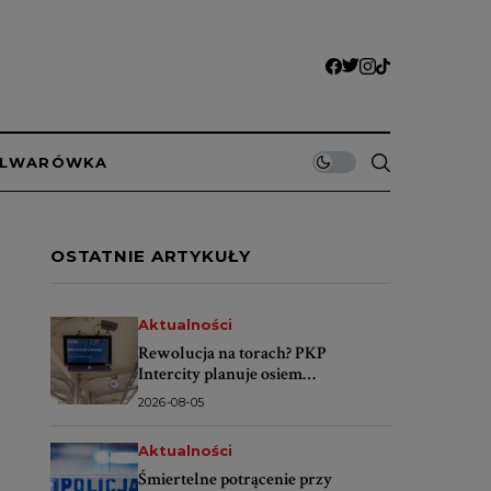
ULWARÓWKA
OSTATNIE ARTYKUŁY
Aktualności
Rewolucja na torach? PKP
Intercity planuje osiem
codziennych pociągów Warszawa–
2026-08-05
Świnoujście
Aktualności
Śmiertelne potrącenie przy