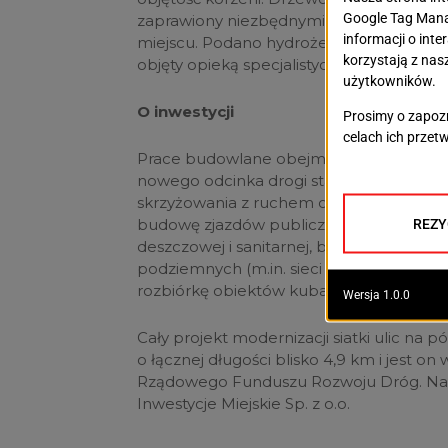
zaprawiony niezbędnymi składnikami ws
miejscu. Podano hydrożel, szczepionki m
objęty opieką specjalistyczną w pierwsz
O inwestycji
Prace budowlane obejmują przebudowę u
nowego odcinka drogi stanowiącego prze
skrzyżowania z ruchem okrężnym, budow
budowę zjazdów publicznych i indywidual
deszczowej i sanitarnej, budowę oświetle
podziemnych (m.in. sieci elektroenerget
rozbiórkę obiektów kubaturowych, zagos
Cały projekt modernizacji siatki ulic na 
o łącznej długości blisko 4,9 km i jest
Rządowego Funduszu Rozwoju Dróg. Nad
Inwestycje Miejskie Sp. z o.o.