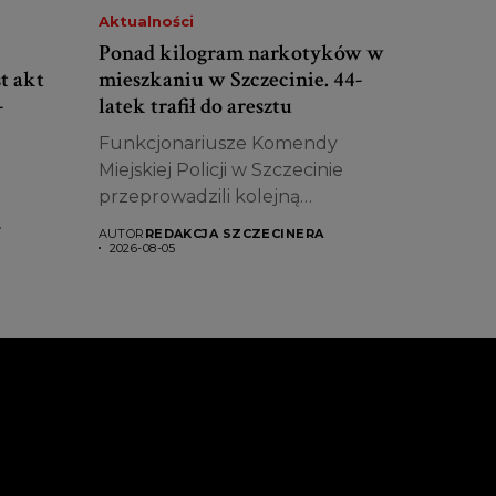
Aktualności
Ponad kilogram narkotyków w
t akt
mieszkaniu w Szczecinie. 44-
-
latek trafił do aresztu
Funkcjonariusze Komendy
Miejskiej Policji w Szczecinie
przeprowadzili kolejną
skuteczną akcję wymierzoną w...
AUTOR
REDAKCJA SZCZECINERA
ło...
2026-08-05