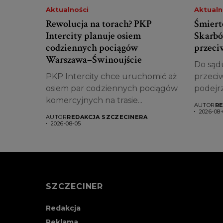
Aktualności
Aktualn
Rewolucja na torach? PKP
Śmiert
Intercity planuje osiem
Skarbó
codziennych pociągów
przeciw
Warszawa–Świnoujście
Do sądu
PKP Intercity chce uruchomić aż
przeciw
osiem par codziennych pociągów
podejr
komercyjnych na trasie...
AUTOR
RE
2026-08-
AUTOR
REDAKCJA SZCZECINERA
2026-08-05
SZCZECINER
Redakcja
Reklama