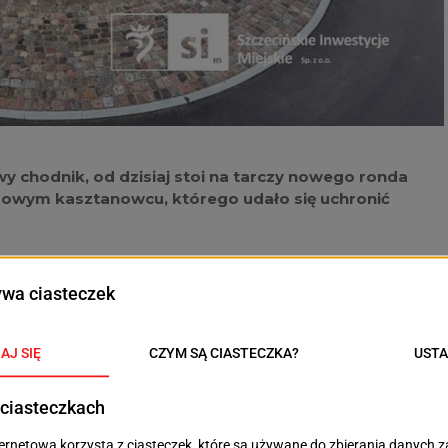
y chodnik, od dzisiaj stoi na tarczy nowego ronda
trowym kasztanowcu, którego udało się uchronić
idziany do usunięcia ze względu na kolizję z budową
projektowanym na ulicy Ostoi-Zagórskiego chodnikiem.
strony inspektorów nadzoru Szczecińskich Inwestycji
sadzeniu drzewa. Zaważyły takie kwestie jak wiek
az wartości przyrodnicze i estetyczne.
h wykonano cięcia pielęgnacyjne zmniejszające
no bryłę korzeniową, zachowując jak największą
zone dzisiaj do przygotowanego dołu, który został