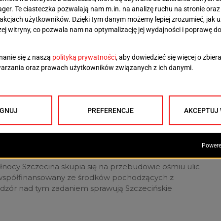
pomagającymi jego przyjęcie i wzrost w nowym
ikoryzowe i jesienne nawozy. Kasztanowiec będzie
ym okresie po przesadzeniu.
lic Kredowej, Urlopowej, Ostoi Zagórskiego, budowę
dłużenie ulicy Czesława Miłosza, budowę
ę chodników i miejsc postojowych, przebudowę i
nych, budowę i przebudowę sieci kanalizacji
nia ulicznego, przebudowę kolizyjnych sieci
yczne, gazowe, wodociągowe, teletechniczne),
podarowanie zieleni.
północy Szczecina skupia się na przebudowie ośmiu ulic
 on współfinansowany ze środków pochodzących z
zór nad tym zadaniem sprawują Szczecińskie