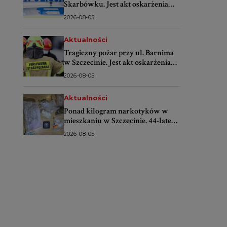
Skarbówku. Jest akt oskarżenia
przeciwko 58-letniej kierującej
2026-08-05
Aktualności
Tragiczny pożar przy ul. Barnima
w Szczecinie. Jest akt oskarżenia
przeciwko 46-latkowi
2026-08-05
Aktualności
Ponad kilogram narkotyków w
mieszkaniu w Szczecinie. 44-latek
trafił do aresztu
2026-08-05