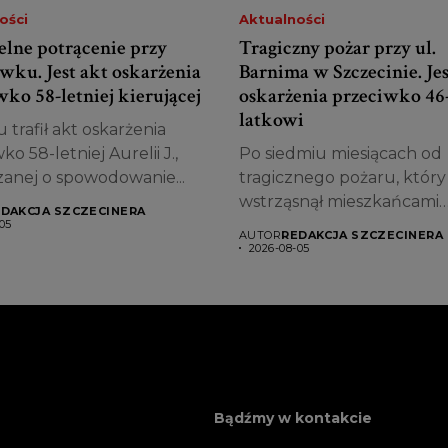
ości
Aktualności
elne potrącenie przy
Tragiczny pożar przy ul.
wku. Jest akt oskarżenia
Barnima w Szczecinie. Jes
ko 58-letniej kierującej
oskarżenia przeciwko 46
latkowi
 trafił akt oskarżenia
ko 58-letniej Aurelii J.,
Po siedmiu miesiącach od
zanej o spowodowanie...
tragicznego pożaru, który
wstrząsnął mieszkańcami
DAKCJA SZCZECINERA
Szczecina, śledztwo dobieg
05
AUTOR
REDAKCJA SZCZECINERA
2026-08-05
Bądźmy w kontakcie