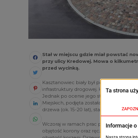
Stał w miejscu gdzie miał powstać now
przy ulicy Kredowej. Mowa o kilkume
przed wycinką.
Kasztanowiec biały był pierwotnie przew
infrastruktury drogowej. Kolidował z za
Jednak po ocenie jego stanu zdrowia ze 
Miejskich, podjęta została decyzja o prze
drzewa (ok. 15-20 lat), stan zdrowotny or
Wczoraj w ramach prac przygotowawczyc
objętość korony oraz ręcznie przygotowa
objętość korzeni. Drzewo zostało przesad