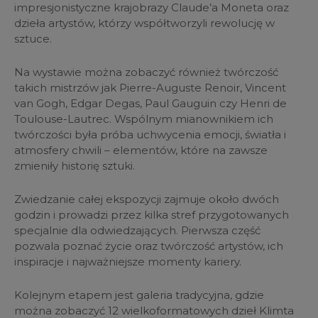
impresjonistyczne krajobrazy Claude’a Moneta oraz
dzieła artystów, którzy współtworzyli rewolucję w
sztuce.
Na wystawie można zobaczyć również twórczość
takich mistrzów jak Pierre-Auguste Renoir, Vincent
van Gogh, Edgar Degas, Paul Gauguin czy Henri de
Toulouse-Lautrec. Wspólnym mianownikiem ich
twórczości była próba uchwycenia emocji, światła i
atmosfery chwili – elementów, które na zawsze
zmieniły historię sztuki.
Zwiedzanie całej ekspozycji zajmuje około dwóch
godzin i prowadzi przez kilka stref przygotowanych
specjalnie dla odwiedzających. Pierwsza część
pozwala poznać życie oraz twórczość artystów, ich
inspiracje i najważniejsze momenty kariery.
Kolejnym etapem jest galeria tradycyjna, gdzie
można zobaczyć 12 wielkoformatowych dzieł Klimta