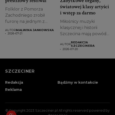
prestiżowy festiwal
Zabytkowe organy,
światowej klasy artyści
Folklor z Pomorza
i wstęp za darmo
Zachodniego zrobił
furorę na jednym z
Miłośnicy muzyki
najważniejszych
klasycznej i historii
AUTOR
MALWINA JANKOWSKA
wydarzeń
Szczecina mają powód,
2026-07-21
kulturalnych...
by już dziś zapisać...
REDAKCJA
AUTOR
SZCZECINERA
2026-07-20
SZCZECINER
Redakcja
Bądźmy w kontakcie
Reklama
© Copyright 2023 Szczeciner.pl All rights reserved powered by