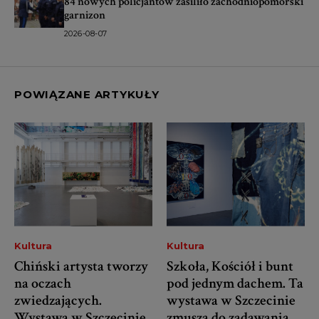
84 nowych policjantów zasiliło zachodniopomorski
garnizon
2026-08-07
POWIĄZANE ARTYKUŁY
Kultura
Kultura
Chiński artysta tworzy
Szkoła, Kościół i bunt
na oczach
pod jednym dachem. Ta
zwiedzających.
wystawa w Szczecinie
Wystawa w Szczecinie
zmusza do zadawania