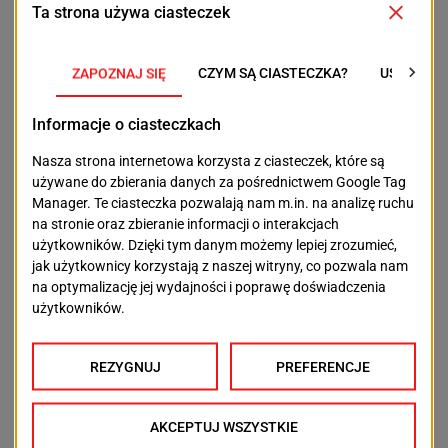
do pełnych światła i koloru pejzaży Moneta oraz
innych mistrzów impresjonizmu.
Połączenie obrazu, muzyki i ruchu sprawia, że trudno
mówić tu o zwykłej wystawie. To bardziej
multimedialny spektakl, który angażuje wszystkie
zmysły.
Organizatorzy przypominają, że Immersive KLIMT &
MONET będzie dostępne w Szczecinie tylko do 26
lipca 2026 roku. Wystawa odbywa się w DIGITAL ART
CENTER przy ul. Twardowskiego 5.
POPRZEDNI TEKST
NASTĘPNY TEKST
Szczecin stanie się
W niedzielę duże
stolicą polskiego
utrudnienia w
badmintona
Policach. Zmiany w
kursowaniu
autobusów