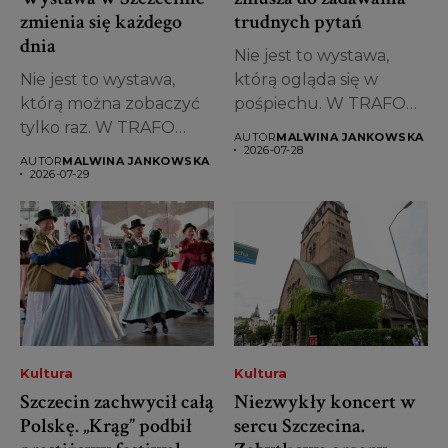
zmienia się każdego
trudnych pytań
dnia
Nie jest to wystawa,
Nie jest to wystawa,
którą ogląda się w
którą można zobaczyć
pośpiechu. W TRAFO
tylko raz. W TRAFO
Trafostacji...
AUTOR
MALWINA JANKOWSKA
Trafostacji...
2026-07-28
AUTOR
MALWINA JANKOWSKA
2026-07-29
Kultura
Kultura
Szczecin zachwycił całą
Niezwykły koncert w
Polskę. „Krąg” podbił
sercu Szczecina.