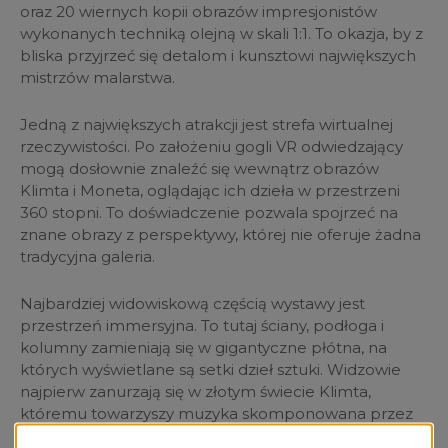
oraz 20 wiernych kopii obrazów impresjonistów
wykonanych techniką olejną w skali 1:1. To okazja, by z
bliska przyjrzeć się detalom i kunsztowi największych
mistrzów malarstwa.
Jedną z największych atrakcji jest strefa wirtualnej
rzeczywistości. Po założeniu gogli VR odwiedzający
mogą dosłownie znaleźć się wewnątrz obrazów
Klimta i Moneta, oglądając ich dzieła w przestrzeni
360 stopni. To doświadczenie pozwala spojrzeć na
znane obrazy z perspektywy, której nie oferuje żadna
tradycyjna galeria.
Najbardziej widowiskową częścią wystawy jest
przestrzeń immersyjna. To tutaj ściany, podłoga i
kolumny zamieniają się w gigantyczne płótna, na
których wyświetlane są setki dzieł sztuki. Widzowie
najpierw zanurzają się w złotym świecie Klimta,
któremu towarzyszy muzyka skomponowana przez
Zbigniewa Preisnera. Następnie płynnie przechodzą