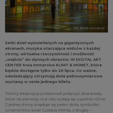
fot. Klimt-monet.pl
Setki dzieł wyświetlanych na gigantycznych
ekranach, muzyka otaczająca widzów z każdej
strony, wirtualna rzeczywistość i możliwość
„wejścia” do słynnych obrazów. W DIGITAL ART
CENTER trwa Immersive KLIMT & MONET, które
będzie dostępne tylko do 26 lipca. Co ważne,
odwiedzający otrzymują dwie pełnowymiarowe
wystawy w cenie jednego biletu.
Twórcy ekspozycji postanowili połączyć dwa światy,
które na pierwszy rzut oka wydają się zupełnie różne.
Z jednej strony znajduje się pełen złota, symboliki i
ornamentów świat Gustava Klimta, z drugiej –