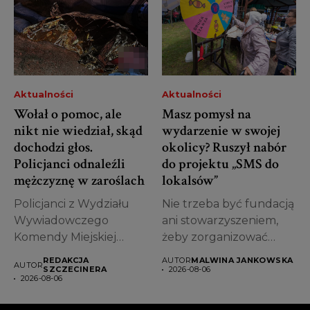
Aktualności
Aktualności
Wołał o pomoc, ale
Masz pomysł na
nikt nie wiedział, skąd
wydarzenie w swojej
dochodzi głos.
okolicy? Ruszył nabór
Policjanci odnaleźli
do projektu „SMS do
mężczyznę w zaroślach
lokalsów”
Policjanci z Wydziału
Nie trzeba być fundacją
Wywiadowczego
ani stowarzyszeniem,
Komendy Miejskiej
żeby zorganizować
Policji w Szczecinie
koncert, warsztaty, grę
REDAKCJA
AUTOR
MALWINA JANKOWSKA
AUTOR
odnaleźli mężczyznę
miejską...
SZCZECINERA
2026-08-06
2026-08-06
leżącego...