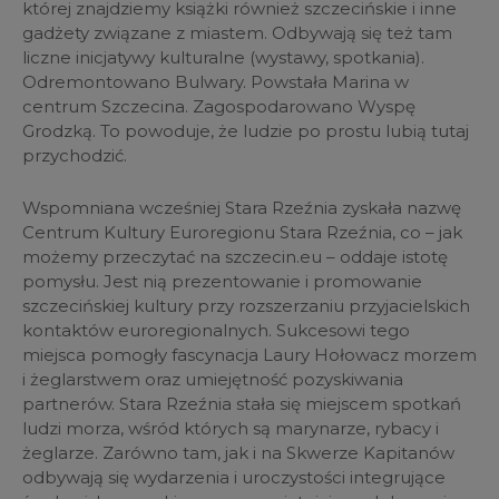
której znajdziemy książki również szczecińskie i inne
gadżety związane z miastem. Odbywają się też tam
liczne inicjatywy kulturalne (wystawy, spotkania).
Odremontowano Bulwary. Powstała Marina w
centrum Szczecina. Zagospodarowano Wyspę
Grodzką. To powoduje, że ludzie po prostu lubią tutaj
przychodzić.
Wspomniana wcześniej Stara Rzeźnia zyskała nazwę
Centrum Kultury Euroregionu Stara Rzeźnia, co – jak
możemy przeczytać na szczecin.eu – oddaje istotę
pomysłu. Jest nią prezentowanie i promowanie
szczecińskiej kultury przy rozszerzaniu przyjacielskich
kontaktów euroregionalnych. Sukcesowi tego
miejsca pomogły fascynacja Laury Hołowacz morzem
i żeglarstwem oraz umiejętność pozyskiwania
partnerów. Stara Rzeźnia stała się miejscem spotkań
ludzi morza, wśród których są marynarze, rybacy i
żeglarze. Zarówno tam, jak i na Skwerze Kapitanów
odbywają się wydarzenia i uroczystości integrujące