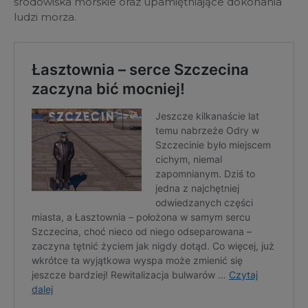
środowiska morskie oraz upamiętniające dokonania
ludzi morza.