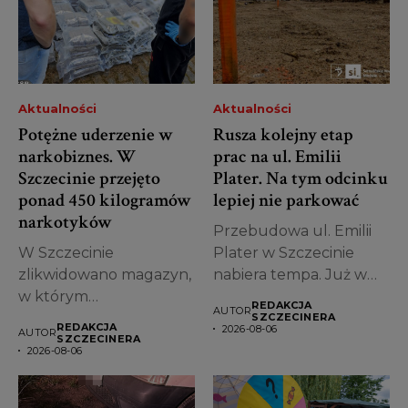
Aktualności
Aktualności
Potężne uderzenie w
Rusza kolejny etap
narkobiznes. W
prac na ul. Emilii
Szczecinie przejęto
Plater. Na tym odcinku
ponad 450 kilogramów
lepiej nie parkować
narkotyków
Przebudowa ul. Emilii
W Szczecinie
Plater w Szczecinie
zlikwidowano magazyn,
nabiera tempa. Już w
w którym
piątek, 7...
REDAKCJA
AUTOR
przechowywano
SZCZECINERA
REDAKCJA
2026-08-06
AUTOR
ogromne ilości
SZCZECINERA
2026-08-06
narkotyków.
Funkcjonariusze
zabezpieczyli...