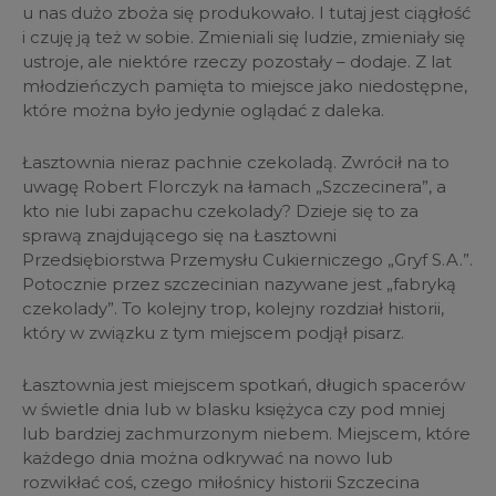
u nas dużo zboża się produkowało. I tutaj jest ciągłość
i czuję ją też w sobie. Zmieniali się ludzie, zmieniały się
ustroje, ale niektóre rzeczy pozostały – dodaje. Z lat
młodzieńczych pamięta to miejsce jako niedostępne,
które można było jedynie oglądać z daleka.
Łasztownia nieraz pachnie czekoladą. Zwrócił na to
uwagę Robert Florczyk na łamach „Szczecinera”, a
kto nie lubi zapachu czekolady? Dzieje się to za
sprawą znajdującego się na Łasztowni
Przedsiębiorstwa Przemysłu Cukierniczego „Gryf S.A.”.
Potocznie przez szczecinian nazywane jest „fabryką
czekolady”. To kolejny trop, kolejny rozdział historii,
który w związku z tym miejscem podjął pisarz.
Łasztownia jest miejscem spotkań, długich spacerów
w świetle dnia lub w blasku księżyca czy pod mniej
lub bardziej zachmurzonym niebem. Miejscem, które
każdego dnia można odkrywać na nowo lub
rozwikłać coś, czego miłośnicy historii Szczecina