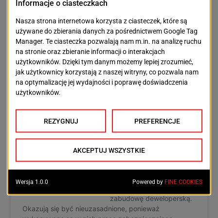
ponieważ pracował i pracuje w porcie, jako celnik.
Pod pojęciem Łasztownia rozumie coś więcej, niż
tylko Bulwary. Podkreśla, że ludzie, którzy więcej o niej
wiedzą powinni o niej opowiadać mieszkańcom i
przejezdnym.