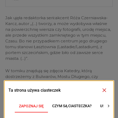
Jak ujęła redaktorka serii:akcent Róża Czerniawska-
Karcz, autor „(…) tworzy, a
może wydobywa właśnie
na powierzchnię wiersza czy fotografii, urodę miejsca,
ale przede wszystkim zamkniętego w
tym miejscu,
Czasu. Bo nie przypadkiem centrum jego drugiego
tomu stanowi Łasztownia (Lastadie/Lastadium), z
portem szczecińskim, gdzie biło od zawsze serce
miasta. (…)”.
W tomiku znajdują się zdjęcia Katedry, którą
dostrzeżemy z Bulwarów, Mostu Długiego, czy
Stoczni, ale również najstarszy zachowany widok
Szczecina „Alten Stettin” (oryginalny ręcznie
malowany miedzioryt z 1630 roku).
Autor widzi Szczecin oczami „człowieka tutejszego”,
poety szczecinianina Ma swoje ulubione miejsca,
którymi się zajmuje. Łasztownia do nich należy,