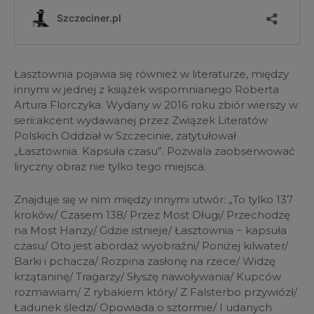
Łasztownia pojawia się również w literaturze, między
innymi w jednej z książek wspomnianego Roberta
Artura Florczyka. Wydany w 2016 roku zbiór wierszy w
serii:akcent wydawanej przez Związek Literatów
Polskich Oddział w Szczecinie, zatytułował
„Łasztownia. Kapsuła czasu”. Pozwala zaobserwować
liryczny obraz nie tylko tego miejsca.
Znajduje się w nim między innymi utwór: „To tylko 137
kroków/ Czasem 138/ Przez Most Długi/ Przechodzę
na Most Hanzy/ Gdzie istnieje/ Łasztownia − kapsuła
czasu/ Oto jest abordaż wyobraźni/ Poniżej kilwater/
Barki i pchacza/ Rozpina zasłonę na rzece/ Widzę
krzątaninę/ Tragarzy/ Słyszę nawoływania/ Kupców
rozmawiam/ Z rybakiem który/ Z Falsterbo przywiózł/
Ładunek śledzi/ Opowiada o sztormie/ I udanych