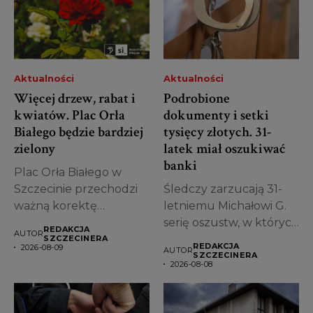
Aktualności
Aktualności
Więcej drzew, rabat i
Podrobione
kwiatów. Plac Orła
dokumenty i setki
Białego będzie bardziej
tysięcy złotych. 31-
zielony
latek miał oszukiwać
banki
Plac Orła Białego w
Szczecinie przechodzi
Śledczy zarzucają 31-
ważną korektę
letniemu Michałowi G.
projektu. Miasto
serię oszustw, w których
REDAKCJA
AUTOR
zdecydowało, że...
miał posługiwać się...
SZCZECINERA
REDAKCJA
2026-08-09
AUTOR
SZCZECINERA
2026-08-08