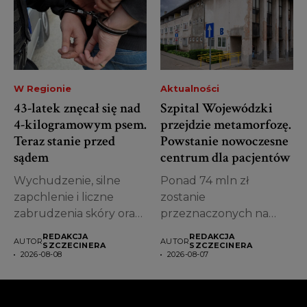
W Regionie
Aktualności
43-latek znęcał się nad
Szpital Wojewódzki
4-kilogramowym psem.
przejdzie metamorfozę.
Teraz stanie przed
Powstanie nowoczesne
sądem
centrum dla pacjentów
Wychudzenie, silne
Ponad 74 mln zł
zapchlenie i liczne
zostanie
zabrudzenia skóry oraz
przeznaczonych na
sierści – w takim...
przebudowę jednego z
REDAKCJA
REDAKCJA
AUTOR
AUTOR
najstarszych obiektów...
SZCZECINERA
SZCZECINERA
2026-08-08
2026-08-07