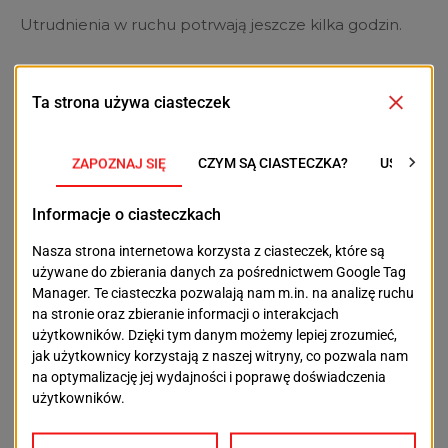
Utrudnienia w ruchu potrwają jeszcze kilka godzin.
POPRZEDNI TEKST
NASTĘPNY TEKST
Spójnia postraszyła
Praw fizyki i siły
mistrzów, ale górą jest
natury nie oszukamy
King. Szczecinianie
nawet najbardziej
bliżej finału
drożną kanalizacją?
OSTATNIE ARTYKUŁY
Aktualności
Więcej drzew, rabat i kwiatów. Plac Orła Białego
będzie bardziej zielony
2026-08-09
Aktualności
Podrobione dokumenty i setki tysięcy złotych. 31-