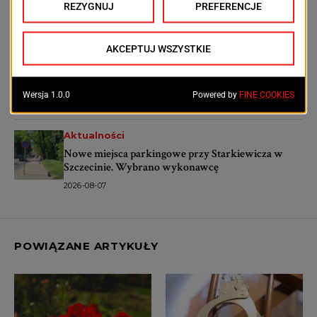
latek miał oszukiwać banki
2026-08-08
Aktualności
Szpital Wojewódzki przejdzie metamorfozę.
Powstanie nowoczesne centrum dla pacjentów
2026-08-07
Aktualności
Nowe miejsca parkingowe przy Starkiewicza w
Szczecinie. Wybrano wykonawcę
2026-08-07
POWIĄZANE ARTYKUŁY