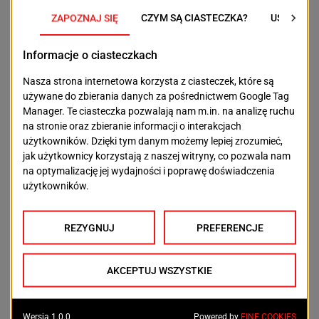
POPRZEDNI TEKST
NASTĘPNY TEKST
Teatr Polski
Teatr Współczesny
OSTATNIE ARTYKUŁY
Aktualności
Podrobione dokumenty i setki tysięcy złotych. 31-
latek miał oszukiwać banki
2026-08-08
Aktualności
Szpital Wojewódzki przejdzie metamorfozę.
Powstanie nowoczesne centrum dla pacjentów
2026-08-07
Aktualności
Nowe miejsca parkingowe przy Starkiewicza w
Szczecinie. Wybrano wykonawcę