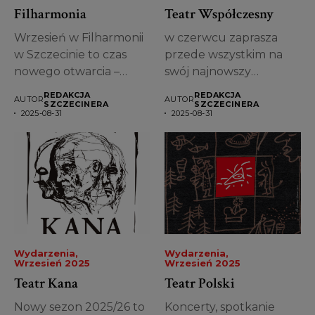
Filharmonia
Teatr Współczesny
Wrzesień w Filharmonii
w czerwcu zaprasza
w Szczecinie to czas
przede wszystkim na
nowego otwarcia –
swój najnowszy
inauguracja kolejnego...
spektakl przygotowany
REDAKCJA
REDAKCJA
AUTOR
AUTOR
przez Michała...
SZCZECINERA
SZCZECINERA
2025-08-31
2025-08-31
Wydarzenia
Wydarzenia
Wrzesień 2025
Wrzesień 2025
Teatr Kana
Teatr Polski
Nowy sezon 2025/26 to
Koncerty, spotkanie