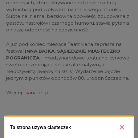
o emocjach, które, skrywane pod powierzchnią,
wybuchają pod wpływem najmniejszego impulsu.
Subtelna, niemal bezsłowna opowieść, zbudowana z
gestów, nastrojów i czarnego humoru, stawia pytania
o naszą odporność na codzienność.
A już pod koniec miesiąca Teatr Kana zaprasza na
festiwal
INNA BAJKA. SĄSIEDZKIE MIASTECZKO
POGRANICZA
– międzynarodowe teatralno-cyrkowe
święto prezentujące sztukę alternatywną i
nieoczywistą
(więcej na str. II
) Wydarzenie będzie
jednym z punktów obchodów 80. urodzin Szczecina.
Więcej:
kana.art.pl.