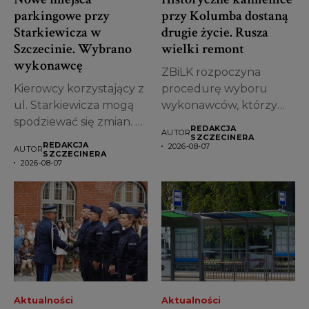
parkingowe przy
przy Kolumba dostaną
Starkiewicza w
drugie życie. Rusza
Szczecinie. Wybrano
wielki remont
wykonawcę
ZBiLK rozpoczyna
Kierowcy korzystający z
procedurę wyboru
ul. Starkiewicza mogą
wykonawców, którzy
spodziewać się zmian. W
zajmą się kompleksową
REDAKCJA
AUTOR
Szczecinie wybrano...
modernizacją
SZCZECINERA
REDAKCJA
2026-08-07
AUTOR
pierwszych kamienic...
SZCZECINERA
2026-08-07
Aktualności
Aktualności