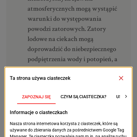
atmosferycznych mogą wystąpić
warunki do występowania
powodzi zatorowych. Zatory
lodowe na ciekach mogą
doprowadzić do niebezpiecznego
podpiętrzenia wody i potopień, a
niekontrolowany pochód kry
może zagrażać m.in. przeprawom
mostowym czy infrastrukturze
hydrotechnicznej – informują
Wody Polskie.
W całym kraju do walki z lodem na Wiśle, Warcie,