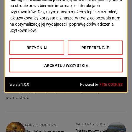
Odrze i Noteci przygotowano 26 lodołamaczy. 8 z
nich będzie pływać po szczecińskim fragmencie Odry.
Do akcjo w nowym sezonie przygotowane są Tarpan,
Ocelot, Andrzej, Stanisław, Odyniec Dzik, Lis oraz Żbik
jako lodołamacz rezerwowy. Stacjonują w
Podjuchach.
Lodołamacze dbają o bezpieczeństwo nie tylko w
Szczecinie i okolicy, ale także na odcinku granicznym.
Dlatego na podstawie polsko-niemieckiego
porozumienia z 1997 roku, w razie potrzeby akcji
lodołamania na dolnym i granicznym odcinku Odry
uczestniczyć będą również niemieckie lodołamacze.
Niemcy będą mogli wysłać do akcji maksymalnie 7
jednostek.
NASTĘPNY TEKST
POPRZEDNI TEKST
Vestas gotowy do
Najgłośniejsze noce w