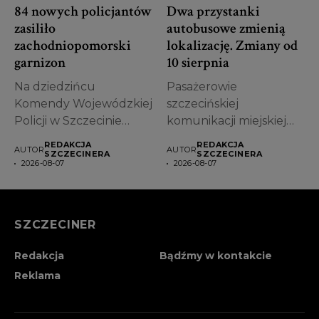
84 nowych policjantów
Dwa przystanki
zasiliło
autobusowe zmienią
zachodniopomorski
lokalizację. Zmiany od
garnizon
10 sierpnia
Na dziedzińcu
Pasażerowie
Komendy Wojewódzkiej
szczecińskiej
Policji w Szczecinie
komunikacji miejskiej
odbyło się uroczyste
muszą przygotować się
REDAKCJA
REDAKCJA
AUTOR
AUTOR
ślubowanie nowych...
na kolejne zmiany. Od
SZCZECINERA
SZCZECINERA
2026-08-07
2026-08-07
poniedziałku,...
SZCZECINER
Redakcja
Bądźmy w kontakcie
Reklama