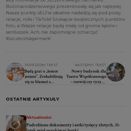
Bożonarodzeniowego prezentowały się jak najlepiej.
Nasze punkty sELFie idealnie nadadzą się pod posty,
relacje, rolki i TikToki! Szukajcie świątecznych punktów
foto, a Wasze relacje będą miały od groma lajków i
serduszek. Ach, nie zapomnijcie oznaczyć
#szczecińskijarmark!
POPRZEDNI TEKST
NASTĘPNY TEKST
Będą grać o „honor
Nowy budynek dla
jesieni”. Zrehabilitują
Teatru Współczesnego
się za blamaż z
– rozwój czy ryzyko
poprzedniej kolejki?
przestrzennego
monopolu?
OSTATNIE ARTYKUŁY
Aktualności
Podrobione dokumenty i setki tysięcy złotych. 31-
latek miał oszukiwać banki