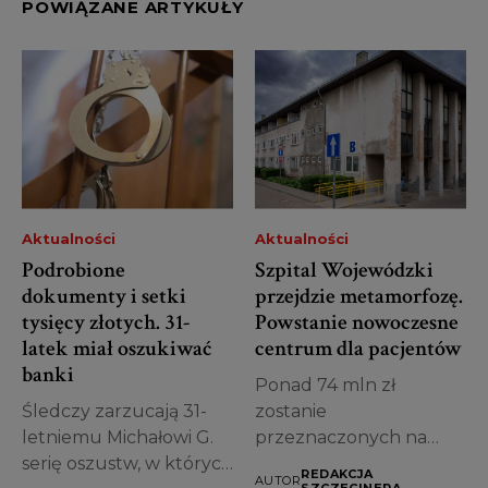
POWIĄZANE ARTYKUŁY
Aktualności
Aktualności
Podrobione
Szpital Wojewódzki
dokumenty i setki
przejdzie metamorfozę.
tysięcy złotych. 31-
Powstanie nowoczesne
latek miał oszukiwać
centrum dla pacjentów
banki
Ponad 74 mln zł
Śledczy zarzucają 31-
zostanie
letniemu Michałowi G.
przeznaczonych na
serię oszustw, w których
przebudowę jednego z
REDAKCJA
AUTOR
SZCZECINERA