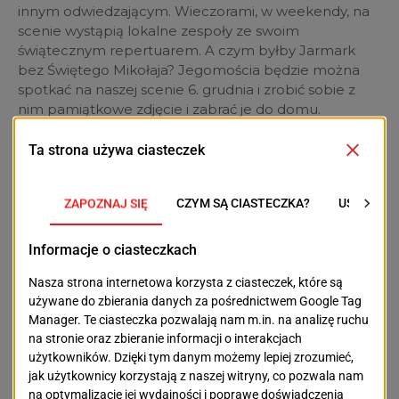
innym odwiedzającym. Wieczorami, w weekendy, na
scenie wystąpią lokalne zespoły ze swoim
świątecznym repertuarem. A czym byłby Jarmark
bez Świętego Mikołaja? Jegomościa będzie można
spotkać na naszej scenie 6. grudnia i zrobić sobie z
nim pamiątkowe zdjęcie i zabrać je do domu.
Podziel się, tym co dobre
– Wystarczy kilka miłych słów,
ciepłe pozdrowienia i zwyczajne
życzenia zdrowia, aby zrobić
komuś przyjemność. Święta to
czas serdeczności i dobrych
uczynków. Taki można zrobić