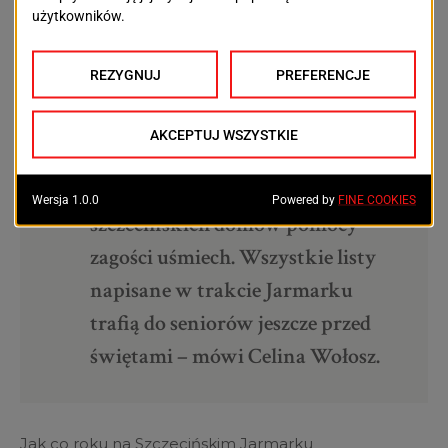
zatrzymując się na krótką chwilę
w Jemiołowym Zakątku, gdzie
będzie ustawione stoisko do
pisania listów do seniorów. Ten
miły gest może sprawić, że
twarzach podopiecznych
szczecińskich domów pomocy
zagości uśmiech. Wszystkie listy
napisane w trakcie Jarmarku
trafią do seniorów jeszcze przed
świętami – mówi Celina Wołosz.
Jak co roku na Szczecińskim Jarmarku