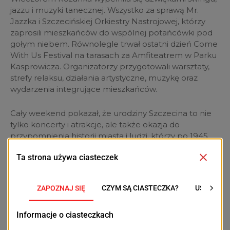
jazzu i muzyki tanecznej. Wszystko za sprawą Mr.
Jazzka i Szczecińskiej Orkiestry Nastrojowej, którzy
zaprosili mieszkańców do wspólnej potańcówki pod
gołym niebem. Równolegle trwał ostatni dzień Come
With Us Festival na tarasach za Amfiteatrem w Parku
Kasprowicza. Organizatorzy przygotowali warsztaty,
strefy relaksu, działania artystyczne, muzykę oraz
wydarzenia integrujące mieszkańców.
Cały weekend pokazał, że urodziny Szczecina to nie
tylko koncerty i atrakcje, ale także okazja do
przypomnienia historii miasta i ludzi, którzy po 1945
roku stworzyli jego współczesne oblicze.