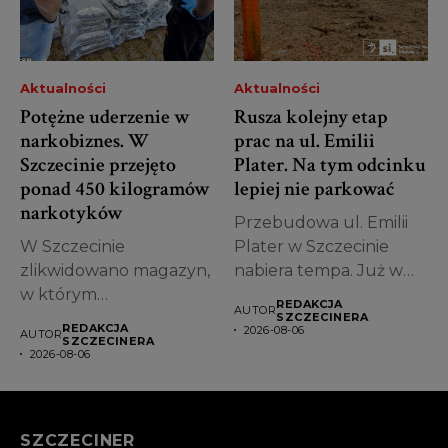
Aktualności
Aktualności
Potężne uderzenie w
Rusza kolejny etap
narkobiznes. W
prac na ul. Emilii
Szczecinie przejęto
Plater. Na tym odcinku
ponad 450 kilogramów
lepiej nie parkować
narkotyków
Przebudowa ul. Emilii
W Szczecinie
Plater w Szczecinie
zlikwidowano magazyn,
nabiera tempa. Już w
w którym
piątek, 7...
REDAKCJA
AUTOR
przechowywano
SZCZECINERA
REDAKCJA
2026-08-06
AUTOR
ogromne ilości
SZCZECINERA
2026-08-06
narkotyków.
Funkcjonariusze
zabezpieczyli...
SZCZECINER