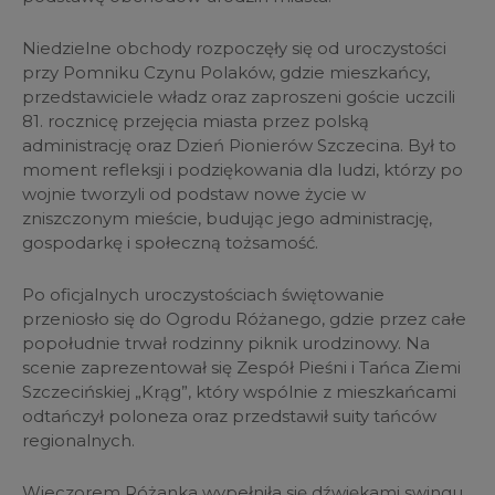
Niedzielne obchody rozpoczęły się od uroczystości
przy Pomniku Czynu Polaków, gdzie mieszkańcy,
przedstawiciele władz oraz zaproszeni goście uczcili
81. rocznicę przejęcia miasta przez polską
administrację oraz Dzień Pionierów Szczecina. Był to
moment refleksji i podziękowania dla ludzi, którzy po
wojnie tworzyli od podstaw nowe życie w
zniszczonym mieście, budując jego administrację,
gospodarkę i społeczną tożsamość.
Po oficjalnych uroczystościach świętowanie
przeniosło się do Ogrodu Różanego, gdzie przez całe
popołudnie trwał rodzinny piknik urodzinowy. Na
scenie zaprezentował się Zespół Pieśni i Tańca Ziemi
Szczecińskiej „Krąg”, który wspólnie z mieszkańcami
odtańczył poloneza oraz przedstawił suity tańców
regionalnych.
Wieczorem Różanka wypełniła się dźwiękami swingu,