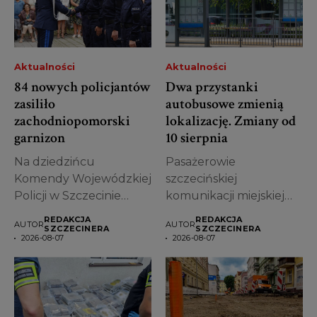
Aktualności
Aktualności
84 nowych policjantów
Dwa przystanki
zasiliło
autobusowe zmienią
zachodniopomorski
lokalizację. Zmiany od
garnizon
10 sierpnia
Na dziedzińcu
Pasażerowie
Komendy Wojewódzkiej
szczecińskiej
Policji w Szczecinie
komunikacji miejskiej
odbyło się uroczyste
muszą przygotować się
REDAKCJA
REDAKCJA
AUTOR
AUTOR
ślubowanie nowych...
na kolejne zmiany. Od
SZCZECINERA
SZCZECINERA
2026-08-07
2026-08-07
poniedziałku,...