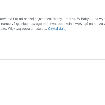
takowany! I to od naszej najsłabszej strony – morza. W Bałtyku, na
iał naruszyć granice naszego państwa, bezczelnie wpłynąć na nasze
Szczęki
taku. Większą popularnością …
Czytaj dalej