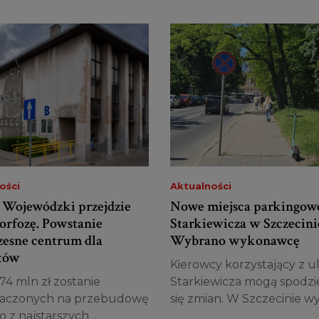
ości
Aktualności
l Wojewódzki przejdzie
Nowe miejsca parkingow
rfozę. Powstanie
Starkiewicza w Szczecini
esne centrum dla
Wybrano wykonawcę
tów
Kierowcy korzystający z ul
4 mln zł zostanie
Starkiewicza mogą spodz
aczonych na przebudowę
się zmian. W Szczecinie wy
 z najstarszych