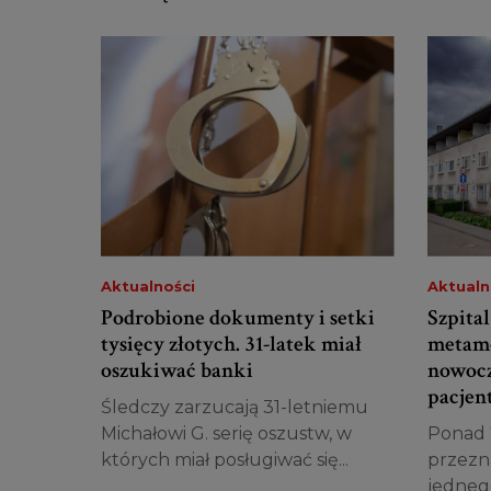
Aktualności
Aktualn
Podrobione dokumenty i setki
Szpita
tysięcy złotych. 31-latek miał
metamo
oszukiwać banki
nowocz
pacjen
Śledczy zarzucają 31-letniemu
Michałowi G. serię oszustw, w
Ponad 7
których miał posługiwać się...
przezn
jednego