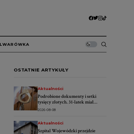
ULWARÓWKA
OSTATNIE ARTYKUŁY
Aktualności
Podrobione dokumenty i setki
tysięcy złotych. 31-latek miał
oszukiwać banki
2026-08-08
Aktualności
Szpital Wojewódzki przejdzie