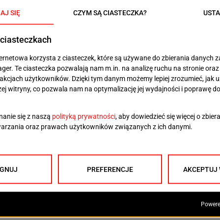
mowych: przed nami szczecińska, a właściwie Polska –
l. Wojska Polskiego zapełnią się kibicami i gośćmi
 9 a 17 września odbędzie się tu najstarszy ATP
 Open 2024. Szczecińskie wydarzenie od lat trzyma
nych meczów i emocji sportowych. Jest to niewątpliwie
cinie, obfitujące w atrakcje na kortach ale i poza
j aktorów, koktajle sponsorskie, rozmowy biznesowe –
ń na szczecińskich kortach będzie działo się ! Warto
NASTĘPNY TEKST
hu
Pokazały wielkie serce do gry, ale niespodzianki nie
było