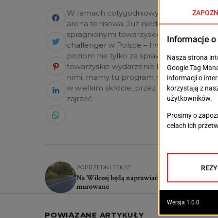
W ramach cotygodniowych felietonów fil
arena tenisowa. Już niedługo korty przy a
spragnionymi towarzyskich wrażeń. Między
challenger w Polsce – Invest in Szczecin
poziom nie tylko za sprawą świetnie gra
towarzyskie wydarzenie końca lata w Szcze
nimi, mamy tu program muzyczny, turnie
w wielkim skrócie, przez najbliższy tydzie
zajrzeć.
POPRZEDNI TEKST
Na Wilczej będą naprawiać. Utrudnienia w ruc
murowane
POWIĄZANE ARTYKUŁY