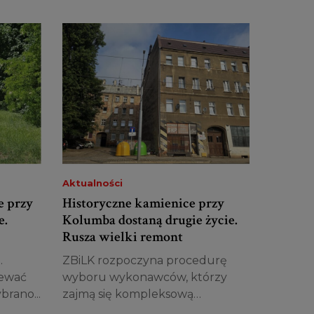
Aktualności
e przy
Historyczne kamienice przy
e.
Kolumba dostaną drugie życie.
Rusza wielki remont
.
ZBiLK rozpoczyna procedurę
iewać
wyboru wykonawców, którzy
brano...
zajmą się kompleksową
modernizacją pierwszych