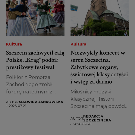
Kultura
Kultura
Szczecin zachwycił całą
Niezwykły koncert w
Polskę. „Krąg” podbił
sercu Szczecina.
prestiżowy festiwal
Zabytkowe organy,
światowej klasy artyści
Folklor z Pomorza
i wstęp za darmo
Zachodniego zrobił
furorę na jednym z
Miłośnicy muzyki
najważniejszych
klasycznej i historii
AUTOR
MALWINA JANKOWSKA
wydarzeń
Szczecina mają powód,
2026-07-21
kulturalnych...
by już dziś zapisać...
REDAKCJA
AUTOR
SZCZECINERA
2026-07-20