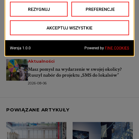
odcinku lepiej nie parkować
2026-08-06
Aktualności
Wołał o pomoc, ale nikt nie wiedział, skąd dochodzi
głos. Policjanci odnaleźli mężczyznę w zaroślach
2026-08-06
Aktualności
Masz pomysł na wydarzenie w swojej okolicy?
Ruszył nabór do projektu „SMS do lokalsów”
2026-08-06
POWIĄZANE ARTYKUŁY