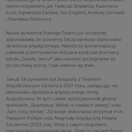
takimi reżyserami, jak Tadeusz Bradecki, Kazimierz
Kutz, Agnieszka Glińska, Jan Englert, Andrzej Domalik
i Stanisław Różewicz.
Nowa dyrektora Starego Teatru już wcześniej
zapowiadała, że powierzy Skrzywankowi stanowisko
dyrektora artystycznego. Niektórzy komentatorzy
odebrali przemówienie reżysera podczas premiery
sztuki „Giselle, tańcz!” jako swoiste pożegnanie ze
szczecińską sceną. I tak właśnie się stało.
Jakub Skrzywanek był związany z Teatrem
Współczesnym od końca 2021 roku, zastępując na
stanowisku dyrektora artystycznego Annę
Augustowicz. W tym czasie wyreżyserował głośne
spektakle „Spartakus. Miłość w czasach zarazy” oraz
„Sen nocy letniej”. Za swoje dokonania otrzymał m.in.
Paszport Polityki oraz Nagrodę Artystyczną Miasta
Szczecina (2023 rok). Wraz z całym zespołem
pracowników prowadził akcję „Teatr to nie jest firma”,