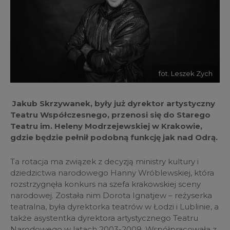
fot. Leszek Zych
Jakub Skrzywanek, były już dyrektor artystyczny
Teatru Współczesnego, przenosi się do Starego
Teatru im. Heleny Modrzejewskiej w Krakowie,
gdzie będzie pełnił podobną funkcję jak nad Odrą.
Ta rotacja ma związek z decyzją ministry kultury i
dziedzictwa narodowego Hanny Wróblewskiej, która
rozstrzygnęła konkurs na szefa krakowskiej sceny
narodowej. Została nim Dorota Ignatjew – reżyserka
teatralna, była dyrektorka teatrów w Łodzi i Lublinie, a
także asystentka dyrektora artystycznego Teatru
Narodowego w latach 2003-2009. Współpracowała z