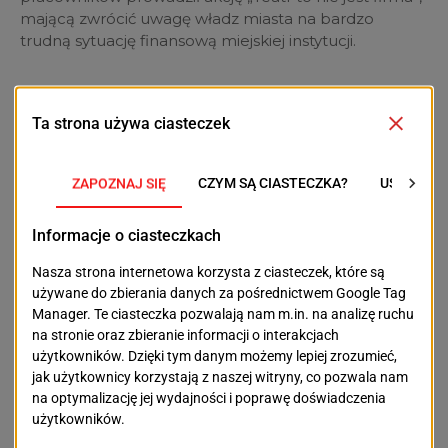
mającą zwrócić uwagę władz miasta na bardzo
trudną sytuację finansową miejskiej instytucji.
POPRZEDNI TEKST
NASTĘPNY TEKST
Co Robert Makłowicz
Spotkania z pisarzami.
robił w Szczecinie?
ProMedia zaprasza
OSTATNIE ARTYKUŁY
Aktualności
Potężne uderzenie w narkobiznes. W Szczecinie
przejęto ponad 450 kilogramów narkotyków
2026-08-06
Aktualności
Rusza kolejny etap prac na ul. Emilii Plater. Na tym