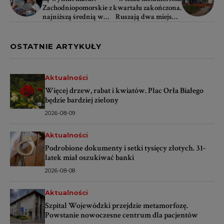
Zachodniopomorskie z
kwartału zakończona.
najniższą średnią w
Ruszają dwa miejskie
kraju z matematyki
programy
OSTATNIE ARTYKUŁY
Aktualności
Więcej drzew, rabat i kwiatów. Plac Orła Białego
będzie bardziej zielony
2026-08-09
Aktualności
Podrobione dokumenty i setki tysięcy złotych. 31-
latek miał oszukiwać banki
2026-08-08
Aktualności
Szpital Wojewódzki przejdzie metamorfozę.
Powstanie nowoczesne centrum dla pacjentów