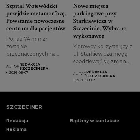
Szpital Wojewódzki
Nowe miejsca
przejdzie metamorfozę.
parkingowe przy
Powstanie nowoczesne
Starkiewicza w
centrum dla pacjentów
Szczecinie. Wybrano
wykonawcę
Ponad 74 mln zł
zostanie
Kierowcy korzystający z
przeznaczonych na
ul. Starkiewicza mogą
przebudowę jednego z
spodziewać się zmian. W
REDAKCJA
AUTOR
najstarszych obiektów...
Szczecinie wybrano...
SZCZECINERA
REDAKCJA
2026-08-07
AUTOR
SZCZECINERA
2026-08-07
SZCZECINER
Redakcja
Bądźmy w kontakcie
Reklama