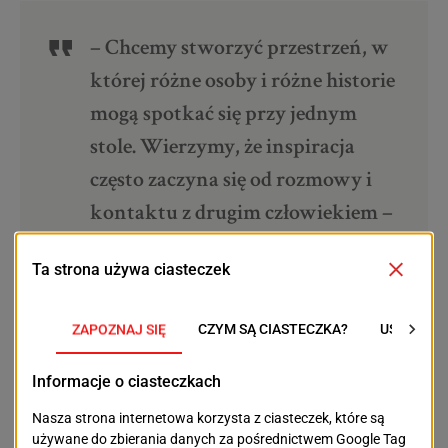
– Chcemy stworzyć przestrzeń, w
której różne osoby i różne historie
mogą spotkać się przy jednym
stole. Wierzymy, że inspiracja
często zaczyna się od rozmowy i
kontaktu z drugim człowiekiem –
podkreślają organizatorzy.
TEDxSzczecin Women jest częścią światowego ruchu
TED, którego misją jest popularyzowanie
wartościowych pomysłów i umożliwianie ich
szerokiego udostępniania.
Szczecińska edycja powstaje dzięki zaangażowaniu