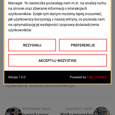
zespołu lokalnych pasjonatów, którzy chcą budować
przestrzeń wymiany myśli i doświadczeń. Ich celem
jest pokazanie, że wielkie idee mogą rodzić się także
lokalnie – wśród ludzi działających w swoim mieście.
TEDxSzczecin Women „Na Fali Szans” ma być
wydarzeniem dla wszystkich, którzy chcą zatrzymać
się na chwilę, posłuchać innych historii i znaleźć własny
kierunek. Być może jedna rozmowa, jedno
wystąpienie albo jedna nowa myśl stanie się
początkiem kolejnej ważnej zmiany.
Bilety dostępne są za pośrednictwem serwisu
Evenea. Więcej informacji znajduje się na stronie
wydarzenia: tedxszczecinwomen.pl.
POPRZEDNI TEKST
NASTĘPNY TEKST
Są wyniki matur.
Wielka metamorfoza