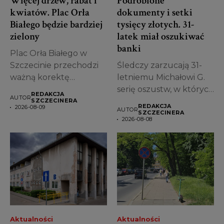
Więcej drzew, rabat i
Podrobione
kwiatów. Plac Orła
dokumenty i setki
Białego będzie bardziej
tysięcy złotych. 31-
zielony
latek miał oszukiwać
banki
Plac Orła Białego w
Szczecinie przechodzi
Śledczy zarzucają 31-
ważną korektę
letniemu Michałowi G.
projektu. Miasto
serię oszustw, w których
REDAKCJA
AUTOR
zdecydowało, że...
miał posługiwać się...
SZCZECINERA
REDAKCJA
2026-08-09
AUTOR
SZCZECINERA
2026-08-08
Aktualności
Aktualności