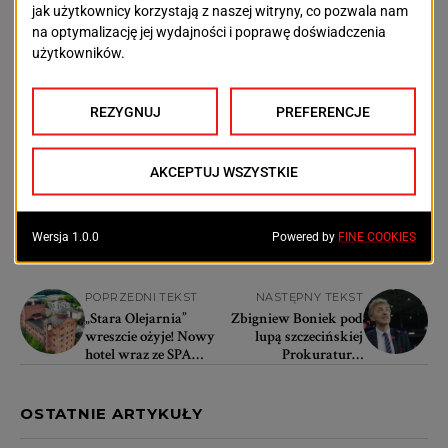
festiwalu:
szczecin.eu
.
Szczecin Jazz 2025
to nie tylko muzyka, ale również
dialog, wymiana doświadczeń i budowanie mostów
między kulturami. Zapraszamy do wspólnego
świętowania jubileuszowej edycji w mieście, które
staje się jednym z kluczowych punktów na mapie
światowego jazzu.
POPRZEDNI TEKST
NASTĘPNY TEKST
„Stara Olejarnia”
Zbigniew Boniek pod
wreszcie ożyje! Nowy
lupą szczecińskiej
hotel wraz ze SPA
Prokuratury.
przyjmie pierwszych
„Obrzucono błotem
gości za trzy lata
uczciwych ludzi”
OSTATNIE ARTYKUŁY