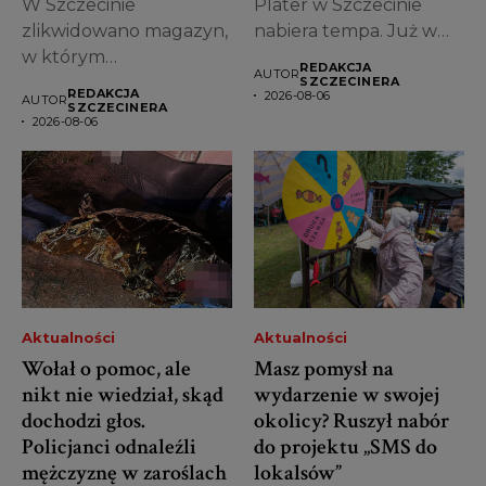
W Szczecinie
Plater w Szczecinie
zlikwidowano magazyn,
nabiera tempa. Już w
w którym
piątek, 7...
REDAKCJA
AUTOR
przechowywano
SZCZECINERA
REDAKCJA
2026-08-06
AUTOR
ogromne ilości
SZCZECINERA
2026-08-06
narkotyków.
Funkcjonariusze
zabezpieczyli...
Aktualności
Aktualności
Wołał o pomoc, ale
Masz pomysł na
nikt nie wiedział, skąd
wydarzenie w swojej
dochodzi głos.
okolicy? Ruszył nabór
Policjanci odnaleźli
do projektu „SMS do
mężczyznę w zaroślach
lokalsów”