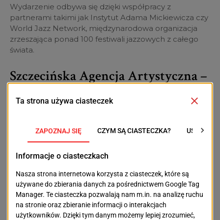
Wydarzenie odbywa się dzięki współpracy z
partnerami takimi jak Instytut Adama Mickiewicza czy
World Jazz Network, międzynarodowa organizacja
zrzeszająca ponad 100 festiwali jazzowych z całego
świata.
Szczecińska Agencja Artystyczna –
serce festiwalu
Za organizację odpowiada Szczecińska Agencja
Artystyczna, która od dekady rozwija festiwal, budując
jego prestiż na międzynarodowej mapie jazzowej.
Jak wziąć udział?
Chętni do uczestnictwa w konferencji mogą zgłaszać
się mailowo na adres:
rzecznik@szczecinjazz.eu
.
Szczegóły na temat programu dostępne są na stronie