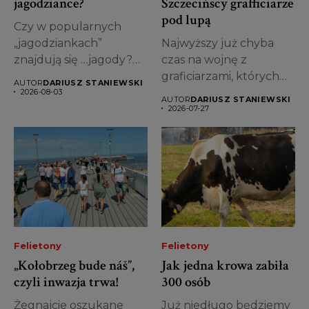
jagodziance?
Szczecińscy grafficiarze
pod lupą
Czy w popularnych
„jagodziankach”
Najwyższy już chyba
znajdują się …jagody?
czas na wojnę z
Pytanie, na pozór z
graficiarzami, których
AUTOR
DARIUSZ STANIEWSKI
gatunku...
bazgroły „ozdabiają”
2026-08-03
AUTOR
DARIUSZ STANIEWSKI
wiele...
2026-07-27
Felietony
Felietony
„Kołobrzeg bude náš”,
Jak jedna krowa zabiła
czyli inwazja trwa!
300 osób
Żegnajcie oszukane
Już niedługo będziemy