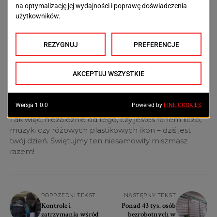
Co mają ze sobą wspólnego statystyka,
didżeje i Barbie?
Na pierwszy rzut oka niewiele. Ale gdyby tak się
zastanowić… statystycy mogliby policzyć, ile razy w
radiu leciało „Barbie Girl”, didżeje mogliby puścić ją na
imprezie, a Barbie – no cóż, ona po prostu byłaby w
centrum uwagi, jak zawsze.
Tak więc, niezależnie od tego, czy jesteś fanem liczb,
muzyki czy różowych plastikowych ikon – dziś jest
twój dzień. Świętujmy ten niesamowity miszmasz
razem!
POPRZEDNI TEKST
NASTĘPNY TEKST
Kontrole i
Ponad 43 tys. osób
zatrzymania wśród
bezrobotnych w