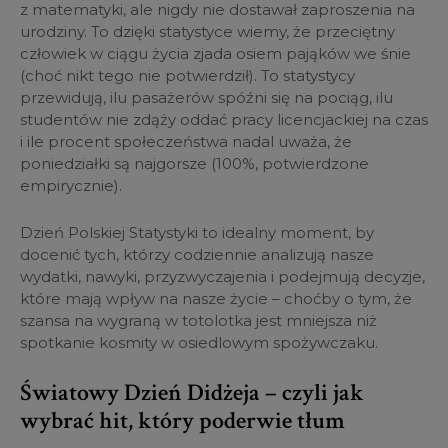
z matematyki, ale nigdy nie dostawał zaproszenia na
urodziny. To dzięki statystyce wiemy, że przeciętny
człowiek w ciągu życia zjada osiem pająków we śnie
(choć nikt tego nie potwierdził). To statystycy
przewidują, ilu pasażerów spóźni się na pociąg, ilu
studentów nie zdąży oddać pracy licencjackiej na czas
i ile procent społeczeństwa nadal uważa, że
poniedziałki są najgorsze (100%, potwierdzone
empirycznie).
Dzień Polskiej Statystyki to idealny moment, by
docenić tych, którzy codziennie analizują nasze
wydatki, nawyki, przyzwyczajenia i podejmują decyzje,
które mają wpływ na nasze życie – choćby o tym, że
szansa na wygraną w totolotka jest mniejsza niż
spotkanie kosmity w osiedlowym spożywczaku.
Światowy Dzień Didżeja – czyli jak
wybrać hit, który poderwie tłum