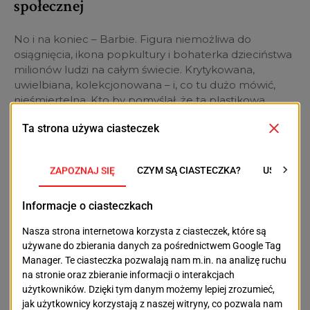
społecznej
No i na koniec – Barbie. Figura niemożliwa do
osiągnięcia, ikona popkultury i bohaterka dzieciństwa
milionów ludzi na całym świecie. Krytykowana,
uwielbiana, kolekcjonowana – i, co tu dużo mówić,
nieśmiertelna. Kto by pomyślał, że ta plastikowa
blondynka, która zadebiutowała w 1959 roku,
przejdzie tak długą drogę od stereotypowej
księżniczki do inspirującej astronautki, lekarki,
prezydentki i inżynierki NASA?
Co ciekawe, statystycznie rzecz ujmując (patrz:
pierwsze święto dnia), niemal każda dziewczynka
miała w dzieciństwie co najmniej jedną lalkę Barbie. A
jeśli nie miała? Cóż, na pewno znała kogoś, kto miał.
Święto Barbie to idealny moment, by uhonorować nie
tylko samą lalkę, ale i cały fenomen, który od lat budzi
skrajne emocje – od uwielbienia po feministyczną
krytykę.