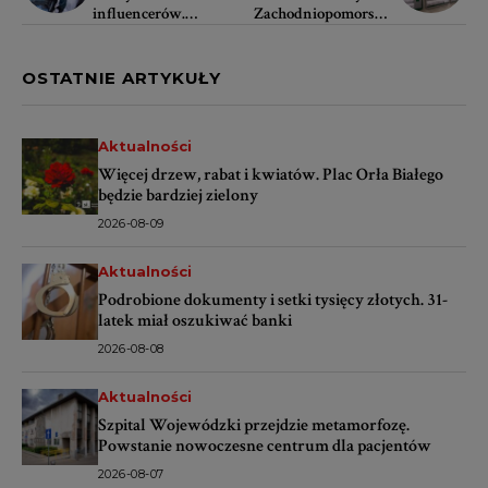
influencerów.
Zachodniopomorskie
Popularne loterie były
m. Czy w regionie
nielegalne?
brakuje miejsc pracy?
OSTATNIE ARTYKUŁY
Aktualności
Więcej drzew, rabat i kwiatów. Plac Orła Białego
będzie bardziej zielony
2026-08-09
Aktualności
Podrobione dokumenty i setki tysięcy złotych. 31-
latek miał oszukiwać banki
2026-08-08
Aktualności
Szpital Wojewódzki przejdzie metamorfozę.
Powstanie nowoczesne centrum dla pacjentów
2026-08-07