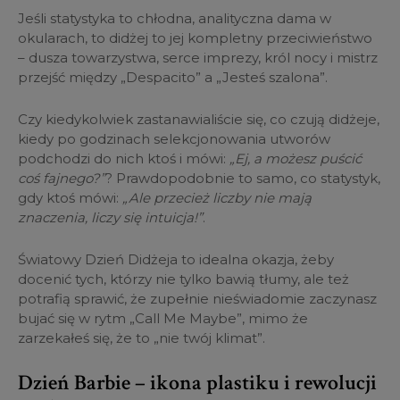
Jeśli statystyka to chłodna, analityczna dama w
okularach, to didżej to jej kompletny przeciwieństwo
– dusza towarzystwa, serce imprezy, król nocy i mistrz
przejść między „Despacito” a „Jesteś szalona”.
Czy kiedykolwiek zastanawialiście się, co czują didżeje,
kiedy po godzinach selekcjonowania utworów
podchodzi do nich ktoś i mówi:
„Ej, a możesz puścić
coś fajnego?”
? Prawdopodobnie to samo, co statystyk,
gdy ktoś mówi:
„Ale przecież liczby nie mają
znaczenia, liczy się intuicja!”
.
Światowy Dzień Didżeja to idealna okazja, żeby
docenić tych, którzy nie tylko bawią tłumy, ale też
potrafią sprawić, że zupełnie nieświadomie zaczynasz
bujać się w rytm „Call Me Maybe”, mimo że
zarzekałeś się, że to „nie twój klimat”.
Dzień Barbie – ikona plastiku i rewolucji