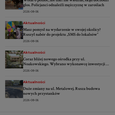
Wołał o pomoc, ale nikt nie wiedział, skąd dochodzi
głos. Policjanci odnaleźli mężczyznę w zaroślach
2026-08-06
Aktualności
Masz pomysł na wydarzenie w swojej okolicy?
Ruszył nabór do projektu „SMS do lokalsów”
2026-08-06
Aktualności
Coraz bliżej nowego ośrodka przy ul.
Noakowskiego. Wybrano wykonawcę inwestycji za
ponad 16 mln zł
2026-08-06
Aktualności
Duże zmiany na ul. Metalowej. Rusza budowa
nowych przystanków
2026-08-06