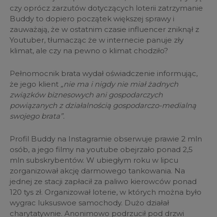
czy oprócz zarzutów dotyczących loterii zatrzymanie
Buddy to dopiero początek większej sprawy i
zauważają, że w ostatnim czasie influencer zniknął z
Youtuber, tłumacząc że w internecie panuje zły
klimat, ale czy na pewno o klimat chodziło?
Pełnomocnik brata wydał oświadczenie informując,
że jego klient
„nie ma i nigdy nie miał żadnych
związków biznesowych ani gospodarczych
powiązanych z działalnością gospodarczo-medialną
swojego brata”.
Profil Buddy na Instagramie obserwuje prawie 2 mln
osób, a jego filmy na youtube obejrzało ponad 2,5
mln subskrybentów. W ubiegłym roku w lipcu
zorganizował akcję darmowego tankowania. Na
jednej ze stacji zapłacił za paliwo kierowców ponad
120 tys zł. Organizował loterie, w których można było
wygrac luksuswoe samochody. Dużo działał
charytatywnie. Anonimowo podrzucił pod drzwi