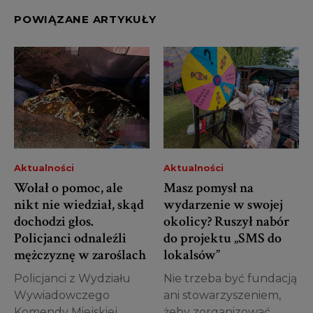
POWIĄZANE ARTYKUŁY
Aktualności
Aktualności
Wołał o pomoc, ale
Masz pomysł na
nikt nie wiedział, skąd
wydarzenie w swojej
dochodzi głos.
okolicy? Ruszył nabór
Policjanci odnaleźli
do projektu „SMS do
mężczyznę w zaroślach
lokalsów”
Policjanci z Wydziału
Nie trzeba być fundacją
Wywiadowczego
ani stowarzyszeniem,
Komendy Miejskiej
żeby zorganizować