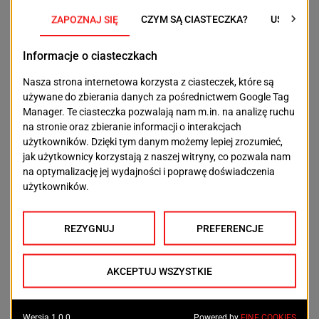
wykonuje w Warszawie oraz na terenie województw
małopolskiego, śląskiego i podkarpackiego. Dotyczą
one zorganizowanej grupy przestępczej, zajmującej
się nielegalnym hazardem oraz loteriami
internetowymi. Na to może wskazywać fakt, że w
sprawę zaangażowała się Krajowa Administracja
Skarbowa.
– Funkcjonariusze KAS
uczestniczą od rana w działaniach
związanych ze śledztwem
prowadzonym przez
zachodniopomorski pion PZ
@PK_GOV_PL, w wyniku
którego m.in. został dziś