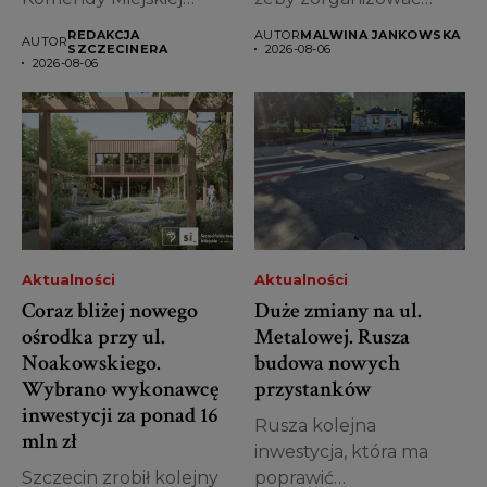
Policji w Szczecinie
koncert, warsztaty, grę
REDAKCJA
AUTOR
MALWINA JANKOWSKA
AUTOR
odnaleźli mężczyznę
miejską...
SZCZECINERA
2026-08-06
2026-08-06
leżącego...
Aktualności
Aktualności
Coraz bliżej nowego
Duże zmiany na ul.
ośrodka przy ul.
Metalowej. Rusza
Noakowskiego.
budowa nowych
Wybrano wykonawcę
przystanków
inwestycji za ponad 16
Rusza kolejna
mln zł
inwestycja, która ma
Szczecin zrobił kolejny
poprawić