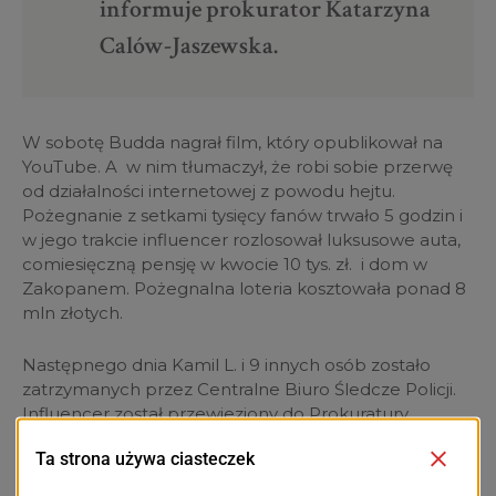
informuje prokurator Katarzyna
Calów-Jaszewska.
W sobotę Budda nagrał film, który opublikował na
YouTube. A w nim tłumaczył, że robi sobie przerwę
od działalności internetowej z powodu hejtu.
Pożegnanie z setkami tysięcy fanów trwało 5 godzin i
w jego trakcie influencer rozlosował luksusowe auta,
comiesięczną pensję w kwocie 10 tys. zł. i dom w
Zakopanem. Pożegnalna loteria kosztowała ponad 8
mln złotych.
Następnego dnia Kamil L. i 9 innych osób zostało
zatrzymanych przez Centralne Biuro Śledcze Policji.
Influencer został przewieziony do Prokuratury
Krajowej w Szczecinie, gdzie został przesłuchany i
postawiono mu zarzuty. Jednocześnie CBŚP
poinformowało na platformie X, że swoje działania