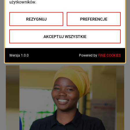
Szpener i jej „Laboratorium współczesnej
archeologii”
Magnetowid, kalkulator, zachodni proszek do
prania — jeszcze niedawno symbole postępu i
przepustka do „lepszego świata”. Dziś są cyfrowym
wspomnieniem albo zalegają na...
AUTOR
MALWINA JANKOWSKA
2026-03-04