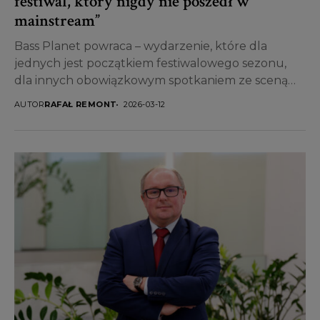
festiwal, który nigdy nie poszedł w
mainstream”
Bass Planet powraca – wydarzenie, które dla
jednych jest początkiem festiwalowego sezonu,
dla innych obowiązkowym spotkaniem ze sceną
elektroniczną w jej najmocniejszym wydaniu....
AUTOR
RAFAŁ REMONT
2026-03-12