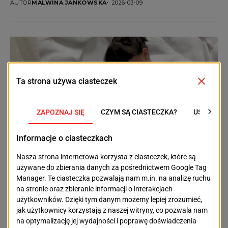
AUTOR
MALWINA JANKOWSKA
2026-03-09
Rozmowy
„Gdy świat wydawał się prostszy”. Monika