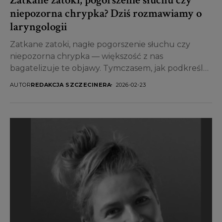
niepozorna chrypka? Dziś rozmawiamy o
laryngologii
Zatkane zatoki, nagłe pogorszenie słuchu czy
niepozorna chrypka — większość z nas
bagatelizuje te objawy. Tymczasem, jak podkreśla
laryngolog, mogą być one sygnałem...
AUTOR
REDAKCJA SZCZECINERA
2026-02-23