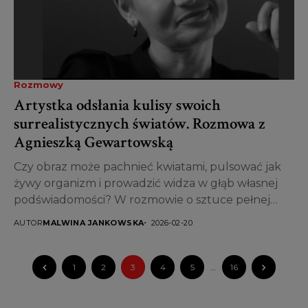
Rozmowy
Artystka odsłania kulisy swoich
surrealistycznych światów. Rozmowa z
Agnieszką Gewartowską
Czy obraz może pachnieć kwiatami, pulsować jak
żywy organizm i prowadzić widza w głąb własnej
podświadomości? W rozmowie o sztuce pełnej
symboli, natury...
AUTOR
MALWINA JANKOWSKA
2026-02-20
1
2
3
4
5
…
16