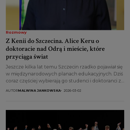
Rozmowy
Z Kenii do Szczecina. Alice Keru o
doktoracie nad Odrą i mieście, które
przyciąga świat
Jeszcze kilka lat temu Szczecin rzadko pojawiał się
w międzynarodowych planach edukacyjnych. Dziś
coraz częściej wybierają go studenci i doktoranci z
różnych kontynentów....
AUTOR
MALWINA JANKOWSKA
2026-03-02